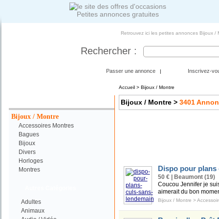
Petites annonces gratuites
Retrouvez ici les petites annonces Bijoux /
Rechercher :
Passer une annonce
Inscrivez-vo
|
Accueil
>
Bijoux / Montre
Votre Recherche :
Bijoux / Montre
>
3401
Annon
Bijoux / Montre
Accessoires Montres
Bagues
Bijoux
Divers
Horloges
Dispo pour plans
Montres
50 € | Beaumont (19)
Coucou Jennifer je sui
Autres Catégories
aimerait du bon moment 
Bijoux / Montre
>
Accessoir
Adultes
Animaux