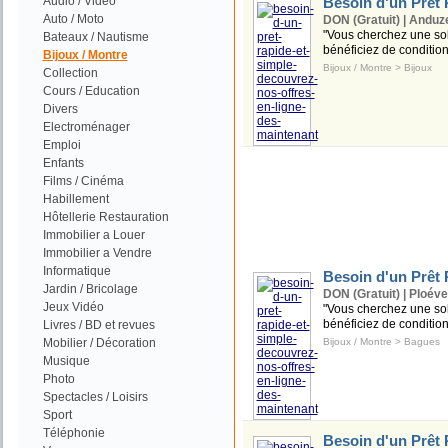
Audio / Vidéo
Besoin d'un Prêt 
Auto / Moto
DON (Gratuit) | Anduze
"Vous cherchez une solu
Bateaux / Nautisme
bénéficiez de condition
Bijoux / Montre
Bijoux / Montre
>
Bijoux
Collection
Cours / Education
Divers
Electroménager
Emploi
Enfants
Films / Cinéma
Habillement
Hôtellerie Restauration
Immobilier a Louer
Immobilier a Vendre
Informatique
Besoin d'un Prêt 
Jardin / Bricolage
DON (Gratuit) | Ploéve
Jeux Vidéo
"Vous cherchez une solu
bénéficiez de condition
Livres / BD et revues
Mobilier / Décoration
Bijoux / Montre
>
Bagues
Musique
Photo
Spectacles / Loisirs
Sport
Téléphonie
Besoin d'un Prêt 