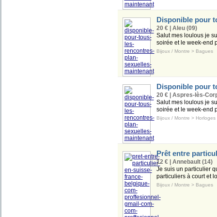
Disponible pour t
20 € | Aleu (09)
Salut mes loulous je su
soirée et le week-end po
Bijoux / Montre
>
Bagues
Disponible pour t
20 € | Aspres-lès-Cor
Salut mes loulous je su
soirée et le week-end po
Bijoux / Montre
>
Horloges
Prêt entre particu
12 € | Annebault (14)
Je suis un particulier q
particuliers à court et 
Bijoux / Montre
>
Bagues