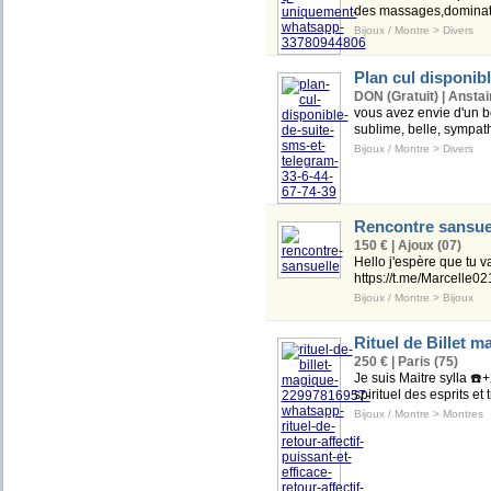
des massages,domination
Bijoux / Montre
>
Divers
Plan cul disponibl
DON (Gratuit) | Anstai
vous avez envie d'un b
sublime, belle, sympathi
Bijoux / Montre
>
Divers
Rencontre sansue
150 € | Ajoux (07)
Hello j'espère que tu v
https://t.me/Marcelle02
Bijoux / Montre
>
Bijoux
Rituel de Billet 
250 € | Paris (75)
Je suis Maitre sylla ☎
spirituel des esprits e
Bijoux / Montre
>
Montres