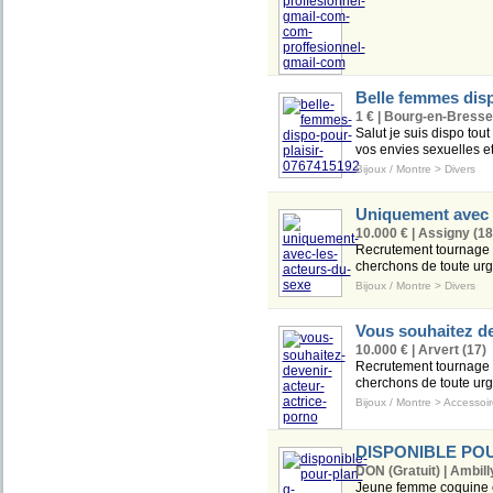
Belle femmes disp
1 € | Bourg-en-Bresse
Salut je suis dispo tou
vos envies sexuelles et
Bijoux / Montre
>
Divers
Uniquement avec 
10.000 € | Assigny (18
Recrutement tournage c
cherchons de toute urge
Bijoux / Montre
>
Divers
Vous souhaitez de
10.000 € | Arvert (17)
Recrutement tournage c
cherchons de toute urge
Bijoux / Montre
>
Accessoir
DISPONIBLE PO
DON (Gratuit) | Ambill
Jeune femme coquine et