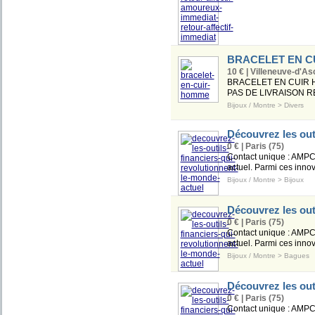
BRACELET EN C
10 € | Villeneuve-d'As
BRACELET EN CUIR 
PAS DE LIVRAISON 
Bijoux / Montre
>
Divers
Découvrez les out
0 € | Paris (75)
Contact unique :
AMPC
actuel. Parmi ces inno
Bijoux / Montre
>
Bijoux
Découvrez les out
0 € | Paris (75)
Contact unique :
AMPC
actuel. Parmi ces inno
Bijoux / Montre
>
Bagues
Découvrez les out
0 € | Paris (75)
Contact unique :
AMPC