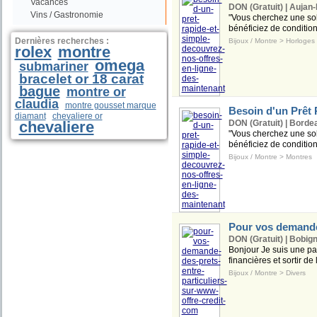
Vacances
DON (Gratuit) | Aujan
Vins / Gastronomie
"Vous cherchez une solu
bénéficiez de condition
Dernières recherches :
Bijoux / Montre
>
Horloges
rolex
montre
omega
submariner
bracelet or 18 carat
bague
montre or
claudia
montre gousset marque
Besoin d'un Prêt 
diamant
chevaliere or
chevaliere
DON (Gratuit) | Borde
"Vous cherchez une solu
bénéficiez de condition
Bijoux / Montre
>
Montres
Pour vos demande
DON (Gratuit) | Bobign
Bonjour Je suis une part
financières et sortir d
Bijoux / Montre
>
Divers