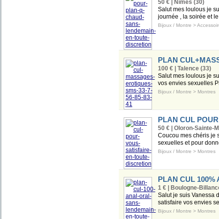
50 € | Nîmes (30)
Salut mes loulous je s
journée , la soirée et l
Bijoux / Montre
>
Accessoir
PLAN CUL+MASSA
100 € | Talence (33)
Salut mes loulous je sui
vos envies sexuelles P
Bijoux / Montre
>
Montres
PLAN CUL POUR 
50 € | Oloron-Sainte-M
Coucou mes chéris je s
sexuelles et pour donne
Bijoux / Montre
>
Montres
PLAN CUL 100%
1 € | Boulogne-Billanc
Salut je suis Vanessa d
satisfaire vos envies se
Bijoux / Montre
>
Montres