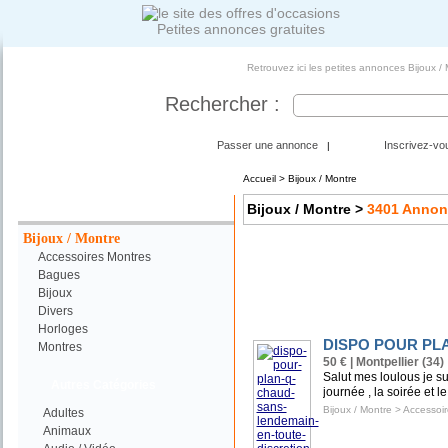
Petites annonces gratuites
Retrouvez ici les petites annonces Bijoux /
Rechercher :
Passer une annonce
Inscrivez-vo
|
Accueil
>
Bijoux / Montre
Votre Recherche :
Bijoux / Montre
>
3401
Annon
Bijoux / Montre
Accessoires Montres
Bagues
Bijoux
Divers
Horloges
DISPO POUR PL
Montres
50 € | Montpellier (34)
Salut mes loulous je s
Autres Catégories
journée , la soirée et l
Bijoux / Montre
>
Accessoir
Adultes
Animaux