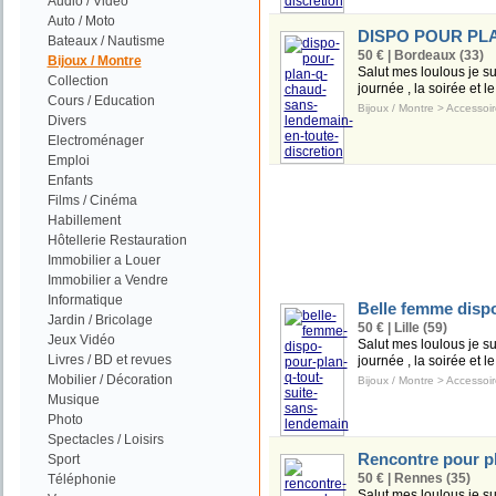
Audio / Vidéo
Auto / Moto
DISPO POUR PL
Bateaux / Nautisme
50 € | Bordeaux (33)
Bijoux / Montre
Salut mes loulous je s
Collection
journée , la soirée et l
Cours / Education
Bijoux / Montre
>
Accessoir
Divers
Electroménager
Emploi
Enfants
Films / Cinéma
Habillement
Hôtellerie Restauration
Immobilier a Louer
Immobilier a Vendre
Informatique
Belle femme dispo
Jardin / Bricolage
50 € | Lille (59)
Jeux Vidéo
Salut mes loulous je s
Livres / BD et revues
journée , la soirée et l
Mobilier / Décoration
Bijoux / Montre
>
Accessoir
Musique
Photo
Spectacles / Loisirs
Rencontre pour pl
Sport
50 € | Rennes (35)
Téléphonie
Salut mes loulous je s