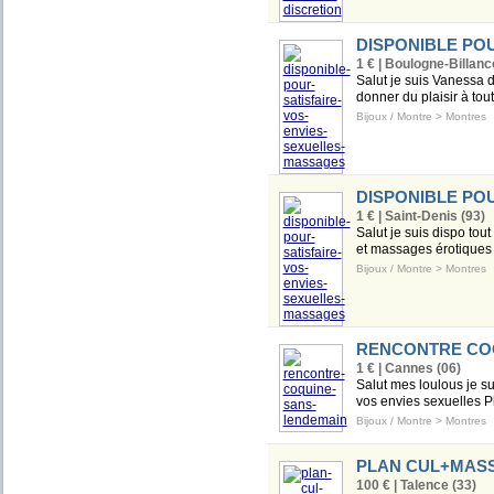
DISPONIBLE PO
1 € | Boulogne-Billanc
Salut je suis Vanessa d
donner du plaisir à to
Bijoux / Montre
>
Montres
DISPONIBLE PO
1 € | Saint-Denis (93)
Salut je suis dispo tout
et massages érotiques c
Bijoux / Montre
>
Montres
RENCONTRE CO
1 € | Cannes (06)
Salut mes loulous je sui
vos envies sexuelles P
Bijoux / Montre
>
Montres
PLAN CUL+MASSA
100 € | Talence (33)