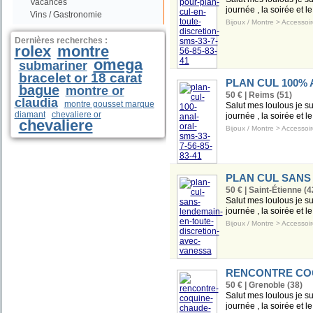
Vacances
journée , la soirée et l
Vins / Gastronomie
Bijoux / Montre
>
Accessoir
Dernières recherches :
rolex
montre
omega
submariner
bracelet or 18 carat
PLAN CUL 100% A
bague
montre or
50 € | Reims (51)
claudia
montre gousset marque
Salut mes loulous je s
diamant
chevaliere or
journée , la soirée et l
chevaliere
Bijoux / Montre
>
Accessoir
PLAN CUL SANS
50 € | Saint-Étienne (4
Salut mes loulous je s
journée , la soirée et l
Bijoux / Montre
>
Accessoir
RENCONTRE COQ
50 € | Grenoble (38)
Salut mes loulous je s
journée , la soirée et l