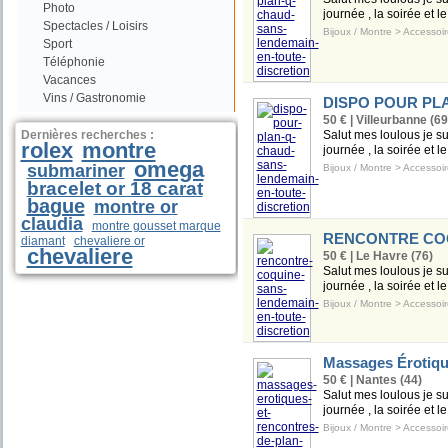
Photo
journée , la soirée et l
Spectacles / Loisirs
Bijoux / Montre
>
Accessoir
Sport
Téléphonie
Vacances
Vins / Gastronomie
DISPO POUR PL
50 € | Villeurbanne (69
Dernières recherches :
Salut mes loulous je s
rolex
montre
journée , la soirée et l
omega
submariner
Bijoux / Montre
>
Accessoir
bracelet or 18 carat
bague
montre or
claudia
montre gousset marque
RENCONTRE COQ
diamant
chevaliere or
chevaliere
50 € | Le Havre (76)
Salut mes loulous je s
journée , la soirée et l
Bijoux / Montre
>
Accessoir
Massages Érotique
50 € | Nantes (44)
Salut mes loulous je s
journée , la soirée et l
Bijoux / Montre
>
Accessoir