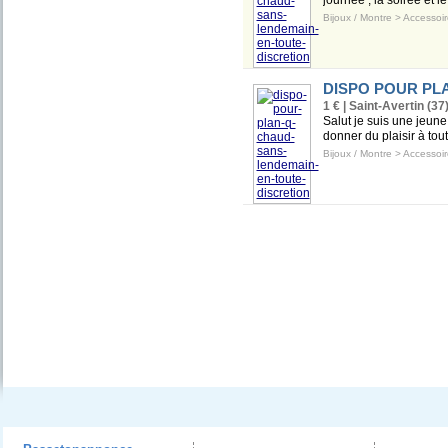
journée , la soirée et l
Bijoux / Montre
>
Accessoir
DISPO POUR PL
1 € | Saint-Avertin (37
Salut je suis une jeune
donner du plaisir à to
Bijoux / Montre
>
Accessoir