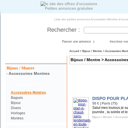
Petites annonces gratuites
Liste des petites annonces Accessoires Montres d'occas
Rechercher :
Passer une annonce
Inscrivez-vo
|
Accueil
>
Bijoux / Montre
> Accessoires Mont
Votre Recherche :
Bijoux / Montre
> Accessoire
Bijoux / Montre
Accessoires Montres
-
Bijoux / Montre
Accessoires Montres
Bagues
DISPO POUR PL
Bijoux
50 € | Paris (75)
Salut mes loulous je s
Divers
journée , la soirée et l
Horloges
Bijoux / Montre
>
Accessoir
Montres