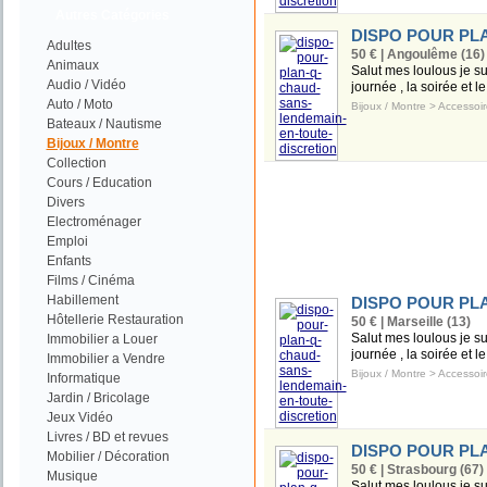
Autres Catégories
DISPO POUR PL
Adultes
50 € | Angoulême (16)
Animaux
Salut mes loulous je s
Audio / Vidéo
journée , la soirée et l
Auto / Moto
Bijoux / Montre
>
Accessoir
Bateaux / Nautisme
Bijoux / Montre
Collection
Cours / Education
Divers
Electroménager
Emploi
Enfants
Films / Cinéma
Habillement
DISPO POUR PL
Hôtellerie Restauration
50 € | Marseille (13)
Salut mes loulous je s
Immobilier a Louer
journée , la soirée et l
Immobilier a Vendre
Bijoux / Montre
>
Accessoir
Informatique
Jardin / Bricolage
Jeux Vidéo
Livres / BD et revues
DISPO POUR PL
Mobilier / Décoration
50 € | Strasbourg (67)
Musique
Salut mes loulous je s