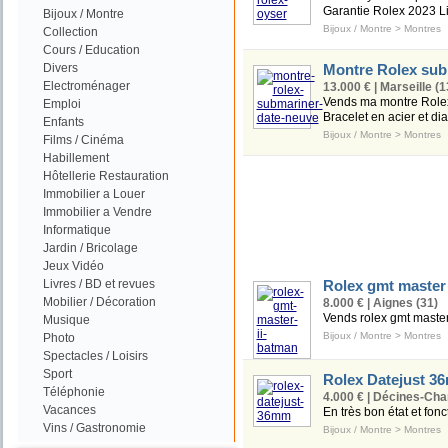
Garantie Rolex 2023 Liv
Bijoux / Montre
Bijoux / Montre
>
Montres
Collection
Cours / Education
Divers
Montre Rolex sub
Electroménager
13.000 € | Marseille (1
Vends ma montre Rolex 
Emploi
Bracelet en acier et d
Enfants
Bijoux / Montre
>
Montres
Films / Cinéma
Habillement
Hôtellerie Restauration
Immobilier a Louer
Immobilier a Vendre
Informatique
Jardin / Bricolage
Jeux Vidéo
Livres / BD et revues
Rolex gmt master
Mobilier / Décoration
8.000 € | Aignes (31)
Vends rolex gmt master 
Musique
Bijoux / Montre
>
Montres
Photo
Spectacles / Loisirs
Sport
Rolex Datejust 3
Téléphonie
4.000 € | Décines-Cha
Vacances
En très bon état et fon
Vins / Gastronomie
Bijoux / Montre
>
Montres