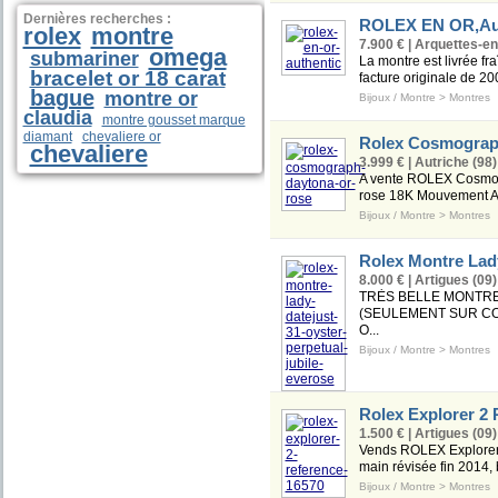
Dernières recherches :
ROLEX EN OR,Au
rolex
montre
7.900 € | Arquettes-en
omega
submariner
La montre est livrée fra
bracelet or 18 carat
facture originale de 20
bague
montre or
Bijoux / Montre
>
Montres
claudia
montre gousset marque
diamant
chevaliere or
Rolex Cosmograp
chevaliere
3.999 € | Autriche (98)
A vente ROLEX Cosmogr
rose 18K Mouvement AU
Bijoux / Montre
>
Montres
Rolex Montre Lady
8.000 € | Artigues (09)
TRÈS BELLE MONTRE
(SEULEMENT SUR CO
O...
Bijoux / Montre
>
Montres
Rolex Explorer 2 
1.500 € | Artigues (09)
Vends ROLEX Explorer 2
main révisée fin 2014, b
Bijoux / Montre
>
Montres