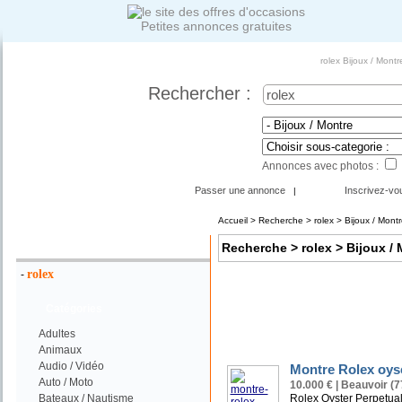
Petites annonces gratuites
rolex Bijoux / Mont
Rechercher :
Annonces avec photos :
Passer une annonce
Inscrivez-vo
|
Accueil
>
Recherche
> rolex > Bijoux / Montr
Votre Recherche :
Recherche
> rolex > Bijoux /
rolex
-
Catégories
Adultes
Animaux
Audio / Vidéo
Montre Rolex oys
Auto / Moto
10.000 € | Beauvoir (7
Bateaux / Nautisme
Rolex Oyster Perpetual