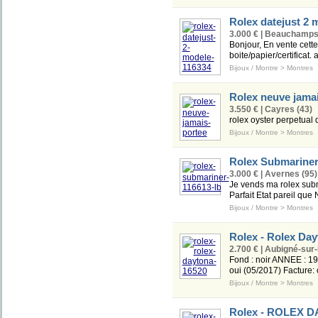
Rolex datejust 2 
3.000 € | Beauchamps
Bonjour, En vente cette
boite/papier/certificat.
Bijoux / Montre
>
Montres
Rolex neuve jamai
3.550 € | Cayres (43)
rolex oyster perpetual
Bijoux / Montre
>
Montres
Rolex Submariner
3.000 € | Avernes (95)
Je vends ma rolex subma
Parfait Etat pareil que
Bijoux / Montre
>
Montres
Rolex - Rolex Day
2.700 € | Aubigné-sur
Fond : noir ANNEE : 199
oui (05/2017) Facture:
Bijoux / Montre
>
Montres
Rolex - ROLEX D