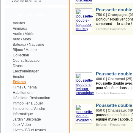
Vétements enfants
Poussette doubl
Autres Catégories
750 € | Crampagna (0
Bonjour, Nous vendons 
Adultes
comprend : - le cadre /
Animaux
Enfants
>
Poussettes
Audio / Vidéo
Auto / Moto
Bateaux / Nautisme
Bijoux / Montre
Collection
Cours / Education
Divers
Electroménager
Poussette double 
Emploi
400 € | Chamesol (25)
Enfants
Poussette double avec s
Films / Cinéma
pour s'insérer dans la 
Habillement
Enfants
>
Poussettes
Hôtellerie Restauration
Immobilier a Louer
Poussette double
Immobilier a Vendre
650 € | Chanzeaux (49
Informatique
poussette en très bon é
Jardin / Bricolage
équipé d'une capote, d'u
Jeux Vidéo
Enfants
>
Poussettes
Livres / BD et revues