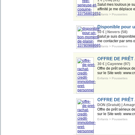
1 € | Cuq (81)
Salut mes loulous je su
affinité je me déplace 
Enfants
>
Poussettes
Disponible pour 
50 € | Nevers (58)
Salut je suis disponibl
me contacter par sms 
Enfants
>
Poussettes
OFFRE DE PRÊT 
30 € | Cayenne (97)
Offre de prêt sérieux d
sur le Site web: www.cr
Enfants
>
Poussettes
OFFRE DE PRÊT 
DON (Gratuit) | Amagn
Offre de prêt sérieux d
sur le Site web: www.cr
Enfants
>
Poussettes