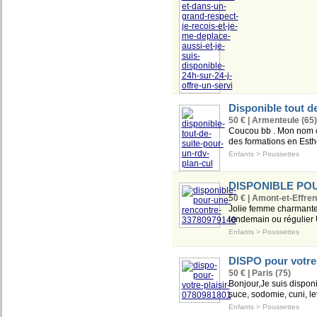
Disponible tout d
50 € | Armenteule (65)
Coucou bb . Mon nom c'
des formations en Esth
Enfants
>
Poussettes
DISPONIBLE PO
50 € | Amont-et-Effren
Jolie femme charmante 
lendemain ou réguli
Enfants
>
Poussettes
DISPO pour votre 
50 € | Paris (75)
Bonjour,Je suis disponib
suce, sodomie, cuni, lev
Enfants
>
Poussettes