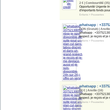
2 € | Combourtillé (35)
Opportunitè Urgente In
d'importants fonds pour
Enfants
>
Poussettes
whatsapp : +33752
DON (Gratuit) | Anville
whatsapp : +3375213005
respect. je reçois et je
Enfants
>
Poussettes
whatsapp : +33752
50 € | Anville (16)
whatsapp : +3375213005
respect. je reçois et je
Enfants
>
Poussettes