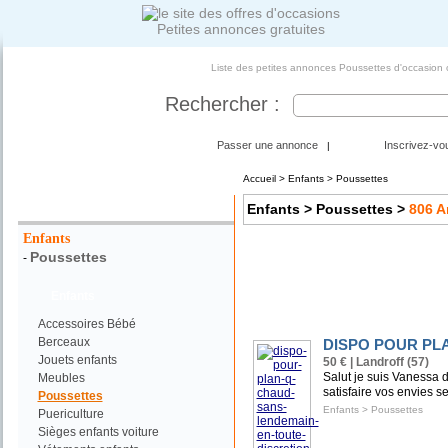
Petites annonces gratuites
Liste des petites annonces Poussettes d'occasion 
Rechercher :
Passer une annonce
Inscrivez-vo
|
Accueil
>
Enfants
> Poussettes
Votre Recherche :
Enfants
> Poussettes
>
806
A
Enfants
Poussettes
-
Enfants
Accessoires Bébé
Berceaux
DISPO POUR PL
Jouets enfants
50 € | Landroff (57)
Salut je suis Vanessa d
Meubles
satisfaire vos envies se
Poussettes
Enfants
>
Poussettes
Puericulture
Sièges enfants voiture