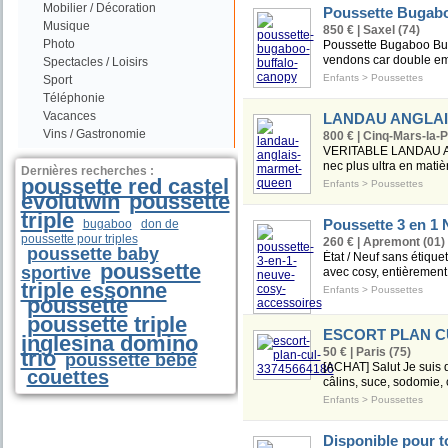
Mobilier / Décoration
Poussette Bugabo
Musique
850 € | Saxel (74)
Photo
Poussette Bugaboo Buff
vendons car double empl
Spectacles / Loisirs
Enfants
>
Poussettes
Sport
Téléphonie
Vacances
LANDAU ANGLA
Vins / Gastronomie
800 € | Cinq-Mars-la-Pi
VERITABLE LANDAU AN
nec plus ultra en matièr
Dernières recherches :
poussette red castel
Enfants
>
Poussettes
evolutwin
poussette
triple
Poussette 3 en 1
bugaboo
don de
poussette pour triples
260 € | Apremont (01)
poussette baby
État / Neuf sans étiqu
poussette
sportive
avec cosy, entièremen
triple essonne
Enfants
>
Poussettes
poussette
poussette triple
ESCORT PLAN CU
inglesina domino
50 € | Paris (75)
trio
poussette bébé
[ACHAT] Salut Je suis d
couettes
câlins, suce, sodomie, cu
Enfants
>
Poussettes
Disponible pour t