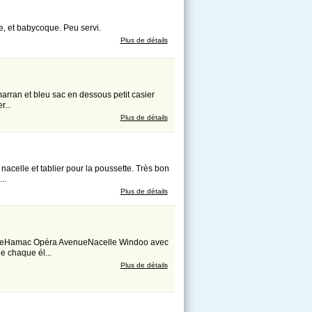
e, et babycoque. Peu servi.
Plus de détails
arran et bleu sac en dessous petit casier
r...
Plus de détails
nacelle et tablier pour la poussette. Très bon
..
Plus de détails
nueHamac Opéra AvenueNacelle Windoo avec
de chaque él...
Plus de détails