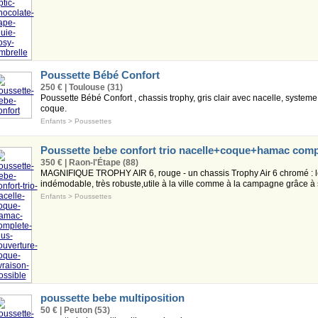
Poussette Bébé Confort
250 € | Toulouse (31)
Poussette Bébé Confort , chassis trophy, gris clair avec nacelle, systeme
coque.
Enfants
>
Poussettes
Poussette bebe confort trio nacelle+coque+hamac comp
350 € | Raon-l'Étape (88)
MAGNIFIQUE TROPHY AIR 6, rouge - un chassis Trophy Air 6 chromé : l
indémodable, très robuste,utile à la ville comme à la campagne grâce à 
Enfants
>
Poussettes
poussette bebe multiposition
50 € | Peuton (53)