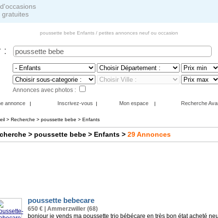
 gratuites
poussette bebe Enfants / petites annonces neuf ou occasion
 :
Annonces avec photos :
ne annonce
Inscrivez-vous
Mon espace
Recherche Ava
|
|
|
eil
>
Recherche
> poussette bebe > Enfants
cherche
> poussette bebe > Enfants
>
29
Annonces
poussette bebecare
650 € | Ammerzwiller (68)
bonjour je vends ma poussette trio bébécare en très bon état acheté ne