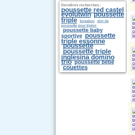
Dernières recherches :
poussette red castel
evolutwin
poussette
triple
bugaboo
don de
poussette pour triples
poussette baby
poussette
sportive
triple essonne
poussette
poussette triple
inglesina domino
trio
poussette bébé
couettes