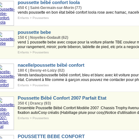
poussette bébé confort loola
450 € | Saint-Germain-sur-Morin (77)
vends poussette en bon état bébé confort loola rose avec hamac, nacell
Enfants
>
Poussettes
poussette bebe
150 € | Noyelles-Godault (62)
vend 1 poussette bebe avec coque pour la voiture pliante TBE couleur m
pour rangement, miroir; porte biberon, tablette de pied, etc prix a negocie
Enfants
>
Poussettes
nacelle/poussette bébé confort
180 € | Besny-et-Loizy (02)
Vends landau/poussette bébé confort, bleu et blanc avec kit voiture pour 
état. Convient à fille comme à garçon.vous pouvez me contacter pour ph.
Enfants
>
Poussettes
Poussette Bébé Confort 2007 Parfait Etat
350 € | Drancy (93)
Ensemble Poussette Bébé Confort Modèle 2007 :Chassis Trophy Ave
fixation autoCosy créatis (Habillage pluie pour cosy)Notice d'utilisation 
Enfants
>
Poussettes
POUSSETTE BEBE CONFORT