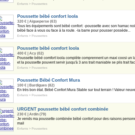
Enfants
>
Poussettes
Poussette bébé confort loola
320 € | Aigueperse (63)
Tous les équipements sont bébé confort: -poussette avec son hamac noir i
bébé face à vous ou face à la route. -la barre pour pousser possède...
Enfants
>
Poussettes
Poussette bébé comfort loola
400 € | Acy (02)
Poussette bébé comfort loola complète comprennent un maxi coosi un l
et la poussette pouvent servir jusqu'à 3 ans trait maniable se plis trait faci
Enfants
>
Poussettes
Poussette Bébé Confort Mura
100 € | Bardigues (82)
En très bon état. Bébé Confort Mura Stable sur tout terrain ! Valeur neuv
Enfants
>
Poussettes
URGENT poussette bébé confort combinée
230 € | Ardin (79)
Je vends ma poussette combinée bébé confort pour des raisons personn
mail
Enfants
>
Poussettes