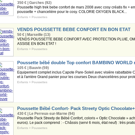
350 € | Garches (92)
Poussette high trek bebe confort de mars 2008 avec cosy créatis fix + em
poussette + chancelière pour le cosy. COLORIE OXYGEN BLACK...
Enfants
>
Poussettes
VENDS POUSSETTE BEBE CONFORT EN BON ETAT
50 € | Marseille (13)
VENDS POUSSETTE BEBE CONFORT AVEC PROTECTION PLUIE, OMB
ASSISE EN BON ETAT !
Enfants
>
Poussettes
Poussette bébé double Top confort BAMBINO WORLD 
105 € | Bauvin (59)
Equipement complet inclus Capote Pare-Soleil avec visière rabattable C
et à l'arrière Grand panier pour les courses Deux chancelières pour prot
Enfants
>
Poussettes
Poussette Bébé Confort- Pack Streety Optic Chocolate+
430 € | Le Perreux-sur-Marne (94)
Poussette Pack Streety de Bébé Confort, coloris « Optic Chocolate » ach
euros). Le pack comprend : - Châssis (servi 6 mois, état neuf) : très pratiq
Enfants
>
Poussettes