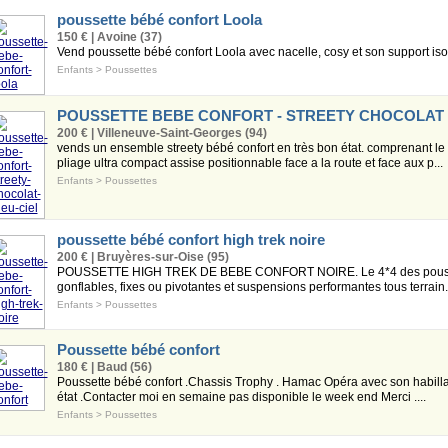
poussette bébé confort Loola
150 € | Avoine (37)
Vend poussette bébé confort Loola avec nacelle, cosy et son support i
Enfants
>
Poussettes
POUSSETTE BEBE CONFORT - STREETY CHOCOLAT 
200 € | Villeneuve-Saint-Georges (94)
vends un ensemble streety bébé confort en très bon état. comprenant le ch
pliage ultra compact assise positionnable face a la route et face aux p...
Enfants
>
Poussettes
poussette bébé confort high trek noire
200 € | Bruyères-sur-Oise (95)
POUSSETTE HIGH TREK DE BEBE CONFORT NOIRE. Le 4*4 des pousset
gonflables, fixes ou pivotantes et suspensions performantes tous terrain.
Enfants
>
Poussettes
Poussette bébé confort
180 € | Baud (56)
Poussette bébé confort .Chassis Trophy . Hamac Opéra avec son habilla
état .Contacter moi en semaine pas disponible le week end Merci ....
Enfants
>
Poussettes