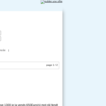
ncée
|
page 1 / 2
uve 1300 je la vends 650Euro(s) mot clé fendt