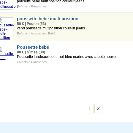
pousette bebe multiposition couleur jeans
Enfants
>
Poussettes
poussette bebe multi position
50 € | Peuton (53)
vend poussette mutiposition couleur jeans
Enfants
>
Accessoires Bébé
Poussette bébé
80 € | Nîmes (30)
Poussette landeau(moderne) bleu marine avec capote neuve
Enfants
>
Poussettes
1
2