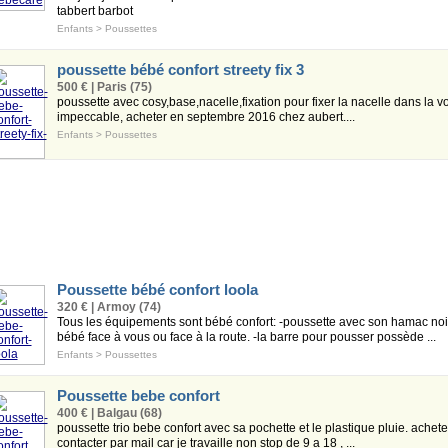
tabbert barbot
Enfants
>
Poussettes
poussette bébé confort streety fix 3
500 € | Paris (75)
poussette avec cosy,base,nacelle,fixation pour fixer la nacelle dans la vo
impeccable, acheter en septembre 2016 chez aubert....
Enfants
>
Poussettes
Poussette bébé confort loola
320 € | Armoy (74)
Tous les équipements sont bébé confort: -poussette avec son hamac noir i
bébé face à vous ou face à la route. -la barre pour pousser possède ...
Enfants
>
Poussettes
Poussette bebe confort
400 € | Balgau (68)
poussette trio bebe confort avec sa pochette et le plastique pluie. ache
contacter par mail car je travaille non stop de 9 a 18 , ...