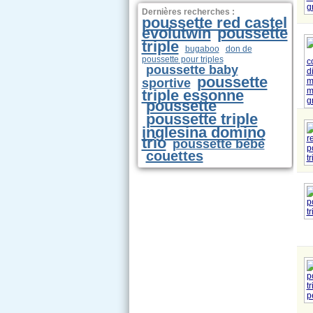
Dernières recherches :
poussette red castel
evolutwin
poussette
triple
bugaboo
don de
poussette pour triples
poussette baby
poussette
sportive
triple essonne
poussette
poussette triple
inglesina domino
trio
poussette bébé
couettes