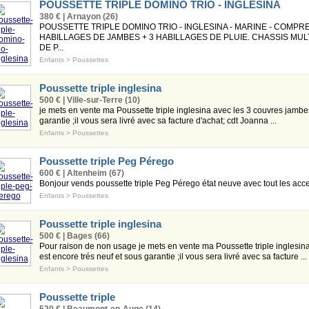
POUSSETTE TRIPLE DOMINO TRIO - INGLESINA
380 € | Arnayon (26)
POUSSETTE TRIPLE DOMINO TRIO - INGLESINA - MARINE - COMPRE
HABILLAGES DE JAMBES + 3 HABILLAGES DE PLUIE. CHASSIS MU
DE P...
Enfants
>
Poussettes
Poussette triple inglesina
500 € | Ville-sur-Terre (10)
je mets en vente ma Poussette triple inglesina avec les 3 couvres jambes 
garantie ;il vous sera livré avec sa facture d'achat; cdt Joanna ...
Enfants
>
Poussettes
Poussette triple Peg Pérego
600 € | Altenheim (67)
Bonjour vends poussette triple Peg Pérego état neuve avec tout les acces
Enfants
>
Poussettes
Poussette triple inglesina
500 € | Bages (66)
Pour raison de non usage je mets en vente ma Poussette triple inglesina 
est encore trés neuf et sous garantie ;il vous sera livré avec sa facture ...
Enfants
>
Poussettes
Poussette triple