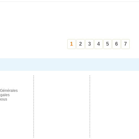
1
2
3
4
5
6
7
 Générales
égales
nous