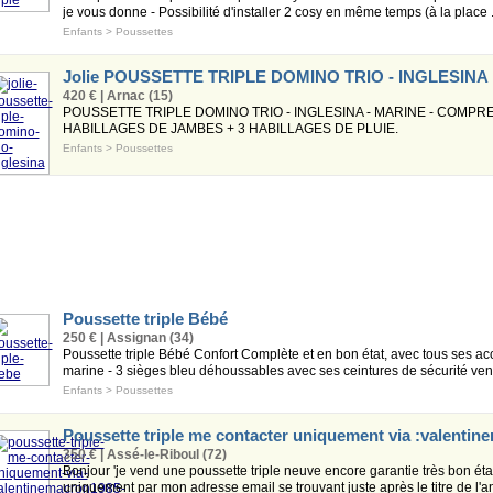
je vous donne - Possibilité d'installer 2 cosy en même temps (à la place .
Enfants
>
Poussettes
Jolie POUSSETTE TRIPLE DOMINO TRIO - INGLESINA
420 € | Arnac (15)
POUSSETTE TRIPLE DOMINO TRIO - INGLESINA - MARINE - COMPRE
HABILLAGES DE JAMBES + 3 HABILLAGES DE PLUIE.
Enfants
>
Poussettes
Poussette triple Bébé
250 € | Assignan (34)
Poussette triple Bébé Confort Complète et en bon état, avec tous ses a
marine - 3 sièges bleu déhoussables avec ses ceintures de sécurité vent
Enfants
>
Poussettes
Poussette triple me contacter uniquement via :valenti
350 € | Assé-le-Riboul (72)
Bonjour 'je vend une poussette triple neuve encore garantie très bon état
uniquement par mon adresse email se trouvant juste après le titre de l'a