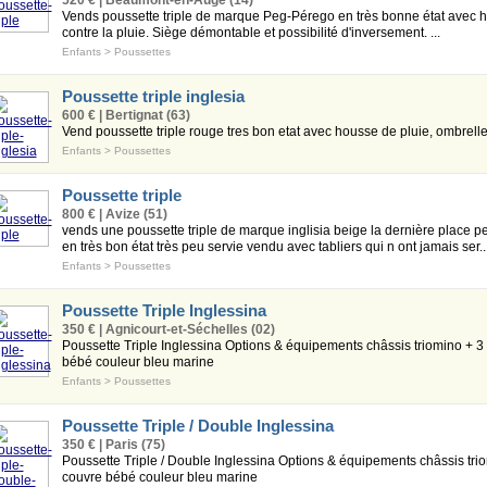
520 € | Beaumont-en-Auge (14)
Vends poussette triple de marque Peg-Pérego en très bonne état avec ho
contre la pluie. Siège démontable et possibilité d'inversement. ...
Enfants
>
Poussettes
Poussette triple inglesia
600 € | Bertignat (63)
Vend poussette triple rouge tres bon etat avec housse de pluie, ombrelle
Enfants
>
Poussettes
Poussette triple
800 € | Avize (51)
vends une poussette triple de marque inglisia beige la dernière place 
en très bon état très peu servie vendu avec tabliers qui n ont jamais ser..
Enfants
>
Poussettes
Poussette Triple Inglessina
350 € | Agnicourt-et-Séchelles (02)
Poussette Triple Inglessina Options & équipements châssis triomino + 3
bébé couleur bleu marine
Enfants
>
Poussettes
Poussette Triple / Double Inglessina
350 € | Paris (75)
Poussette Triple / Double Inglessina Options & équipements châssis tri
couvre bébé couleur bleu marine