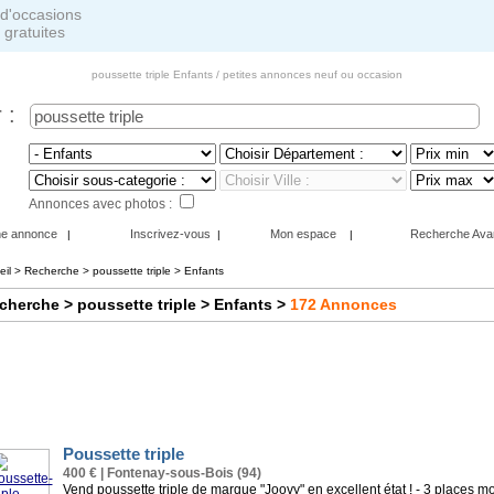
 gratuites
poussette triple Enfants / petites annonces neuf ou occasion
 :
Annonces avec photos :
ne annonce
Inscrivez-vous
Mon espace
Recherche Ava
|
|
|
eil
>
Recherche
> poussette triple > Enfants
cherche
> poussette triple > Enfants
>
172
Annonces
Poussette triple
400 € | Fontenay-sous-Bois (94)
Vend poussette triple de marque "Joovy" en excellent état ! - 3 places 