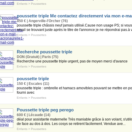
Enfants
>
Poussettes
poussette triple Me contactez directement via mon e-mai
450 € | Angerville-l'Orcher (76)
poussette triple châssis neuf jamais utilisé.Cause non usage PS; si vo
email se trouvant juste après le titre de l'annonce je ne répondrai pas.à v
Enfants
>
Poussettes
Recherche poussette triple
DON (Gratuit) | Paris (75)
Recherche une poussette triple urgent, pas de moyen merci d'avance
Enfants
>
Poussettes
poussette triple
150 € | Escales (11)
poussette triple : ombrelle et hamacs amovibles pouvant se mettre en po
fourni avec
Enfants
>
Poussettes
Poussette triple peg perego
600 € | Lécaude (14)
déal pour assistante maternelle Très maniable grâce à son volant, s'utili
de face au dos à dos. Les cosys se retirent facilement. Vendue ave...
Enfants
>
Poussettes