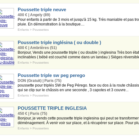
Poussette triple neuve
400 € | Angely (89)
Pour enfants à partir de 3 mois et jusqu'à 15 kg. Très maniable et pas tr
pluie. En démonstration à la boutique....
Enfants
>
Poussettes
Poussette triple inglésina ( ou double )
400 € | Ambrières (51)
Bonjour, Vends une poussette triple ( ou double ) inglesina Très bon ét
inclinables ( bébé est couché comme dans un landau ) Sièges réversibles
Enfants
>
Poussettes
Poussette triple sw peg perego
DON (Gratuit) | Paris (75)
poussette pour triplés SW de Peg Pérego. face ou dos à la route châssis 
qui se clip sur le châssis en une seconde , 3 capotes et 3 couvre...
Enfants
>
Poussettes
POUSSETTE TRIPLE INGLESIA
450 € | Paris (75)
Bonjour, je vends cette poussette triple inglesina qui peut se transform
déménagement. À venir voir sur place, et à récupérer sur place. Pour plu
Enfants
>
Poussettes