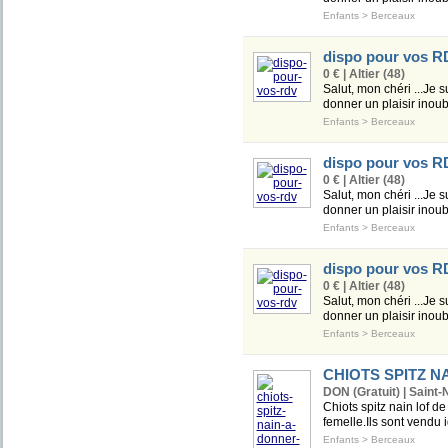
Enfants
>
Berceaux
dispo pour vos R
0 € | Altier (48)
Salut, mon chéri ...Je s
donner un plaisir inoubl
Enfants
>
Berceaux
dispo pour vos R
0 € | Altier (48)
Salut, mon chéri ...Je s
donner un plaisir inoubl
Enfants
>
Berceaux
dispo pour vos R
0 € | Altier (48)
Salut, mon chéri ...Je s
donner un plaisir inoubl
Enfants
>
Berceaux
CHIOTS SPITZ N
DON (Gratuit) | Saint-
Chiots spitz nain lof d
femelle.Ils sont vendu i
Enfants
>
Berceaux