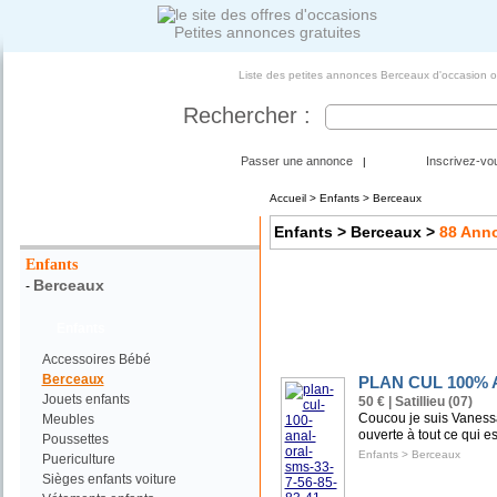
Petites annonces gratuites
Liste des petites annonces Berceaux d'occasion o
Rechercher :
Passer une annonce
Inscrivez-vo
|
Accueil
>
Enfants
> Berceaux
Votre Recherche :
Enfants
> Berceaux
>
88
Anno
Enfants
Berceaux
-
Enfants
Accessoires Bébé
Berceaux
PLAN CUL 100% A
Jouets enfants
50 € | Satillieu (07)
Coucou je suis Vanessa
Meubles
ouverte à tout ce qui es
Poussettes
Enfants
>
Berceaux
Puericulture
Sièges enfants voiture