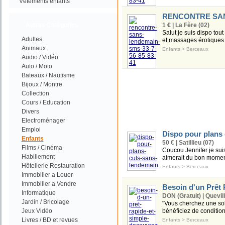
Vétements enfants
RENCONTRE SANS
Autres Catégories
1 € | La Fère (02)
Salut je suis dispo tout
Adultes
et massages érotiques c
Animaux
Enfants
>
Berceaux
Audio / Vidéo
Auto / Moto
Bateaux / Nautisme
Bijoux / Montre
Collection
Cours / Education
Divers
Electroménager
Emploi
Dispo pour plans
Enfants
50 € | Satillieu (07)
Films / Cinéma
Coucou Jennifer je sui
Habillement
aimerait du bon moment 
Hôtellerie Restauration
Enfants
>
Berceaux
Immobilier a Louer
Immobilier a Vendre
Besoin d'un Prêt 
Informatique
DON (Gratuit) | Quevil
Jardin / Bricolage
"Vous cherchez une solu
Jeux Vidéo
bénéficiez de condition
Livres / BD et revues
Enfants
>
Berceaux