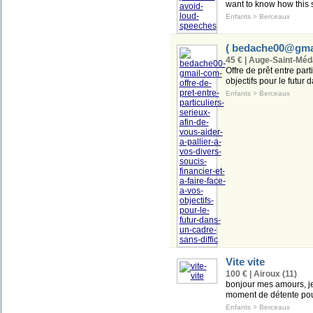
want to know how this s
Enfants
>
Berceaux
(
bedache00@gma
45 € | Auge-Saint-Méd
Offre de prêt entre part
objectifs pour le futur d
Enfants
>
Berceaux
Vite vite
100 € | Airoux (11)
bonjour mes amours, je 
moment de détente pou
Enfants
>
Berceaux