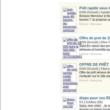
Prêt rapide sous 
DON (Gratuit) | Agudel
Bonjour Monsieur et Ma
heures ? Je propose un 
Enfants
>
Berceaux
Offre de pret de 
DON (Gratuit) | Allas
Salut En raison des pr
sérieuse et honnête q
Enfants
>
Berceaux
OFFRE DE PRÊT 
DON (Gratuit) | Albare
Offre de prêt sérieux d
contacter sur le Site w
Enfants
>
Berceaux
dispo pour vos R
0 € | Antibes (06)
Salut, mon chéri ...Je s
donner un plaisir inoubl