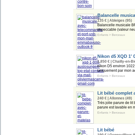
Balancelle music
135 € | Ableiges (95)
Balancelle musicale B
impeccable (valeur n
Enfants
>
Berceaux
Nikon d5 XQD 1' 0
1.850 € | Chailly-en-Bi
nikon D5 environ 1022 
uniquement par mon adre
Enfants
>
Berceaux
Lit bébé complet 
240 € | Allonnes (49)
Très jolie parure de li
parure est lavable en m
Enfants
>
Berceaux
Lit bébé