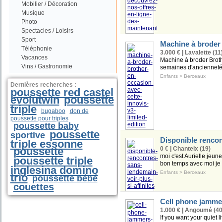
Mobilier / Décoration
Musique
Photo
Spectacles / Loisirs
Sport
Machine à broder 
Téléphonie
3.000 € | Lavalette (11
Vacances
Machine à broder Brothe
Vins / Gastronomie
semaines d'ancienneté)
Enfants
>
Berceaux
Dernières recherches :
poussette red castel
evolutwin
poussette
triple
bugaboo
don de
poussette pour triples
poussette baby
poussette
sportive
Disponible rencont
triple essonne
poussette
0 € | Chanteix (19)
moi c'est Aurielle je
poussette triple
bon temps avec moi je s
inglesina domino
Enfants
>
Berceaux
trio
poussette bébé
couettes
Cell phone jamme
1.000 € | Angoumé (40
If you want your quiet 