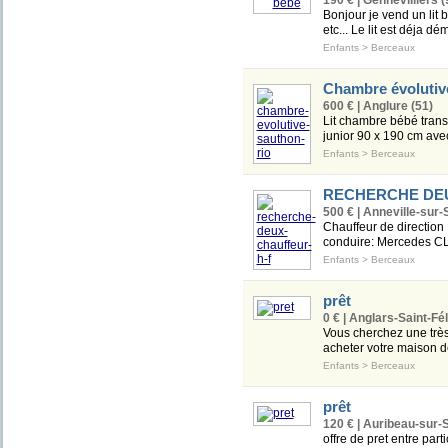
190 € | Gennevilliers (
Bonjour je vend un lit
etc... Le lit est déja 
Enfants
>
Berceaux
Chambre évolutiv
600 € | Anglure (51)
Lit chambre bébé transf
junior 90 x 190 cm avec
Enfants
>
Berceaux
RECHERCHE DEU
500 € | Anneville-sur-
Chauffeur de direction
conduire: Mercedes CL
Enfants
>
Berceaux
prêt
0 € | Anglars-Saint-Fél
Vous cherchez une très
acheter votre maison de
Enfants
>
Berceaux
prêt
120 € | Auribeau-sur-
offre de pret entre part