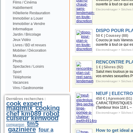
Films / Cinéma
ouverte à tout ce qui es
Habillement
Electroménager
>
Sèches 
Hôtellerie Restauration
Immobilier a Louer
Immobilier a Vendre
Informatique
DISPO POUR PL
Jardin / Bricolage
50 € | Coussey (88)
Jeux Vidéo
Coucou je suis Vanessa
ouverte à tout ce qui es
Livres / BD et revues
Electroménager
>
Sèches 
Mobilier / Décoration
Musique
Photo
RENCONTRE PLA
Spectacles / Loisirs
1 € | Sèvres (92)
Salut mes loulous je sui
Sport
vos envies sexuelles P
Téléphonie
Electroménager
>
Sèches 
Vacances
Vins / Gastronomie
NEUF | ELECTROLU
450 € | Apremont (01)
Dernières recherches :
cook expert
CARACTÉRISTIQUES TE
magimix
cooking
(Tambour Inox 118 L – 
chef km089 robot
Electroménager
>
Sèches 
cuiseur kenwood
tm5
companion
gaziniere
four a
How to get ideal 