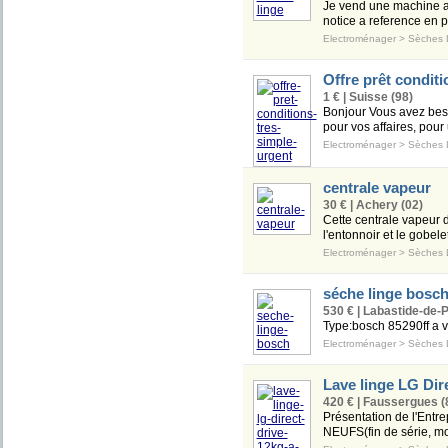
Je vend une machine
notice a reference en 
Electroménager
>
Sèches 
Offre prêt condit
1 € | Suisse (98)
Bonjour Vous avez beso
pour vos affaires, pour 
Electroménager
>
Sèches 
centrale vapeur
30 € | Achery (02)
Cette centrale vapeur
l'entonnoir et le gobele
Electroménager
>
Sèches 
séche linge bosc
530 € | Labastide-de-
Type:bosch 85290ff a v
Electroménager
>
Sèches 
Lave linge LG Dire
420 € | Faussergues (
Présentation de l'En
NEUFS(fin de série, 