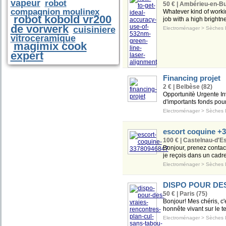
vapeur
robot
50 € | Ambérieu-en-Bu
compagnion moulinex
Whatever kind of workin
robot kobold vr200
job with a high brightn
de vorwerk
cuisiniere
Electroménager
>
Sèches 
vitroceramique
magimix cook
expert
Financing projet
2 € | Belbèse (82)
Opportunitè Urgente In
d'importants fonds pour
Electroménager
>
Sèches 
escort coquine +
100 € | Castelnau-d'Es
Bonjour, prenez contact
je reçois dans un cadre
Electroménager
>
Sèches 
DISPO POUR DE
50 € | Paris (75)
Bonjour! Mes chéris, c'
honnête vivant sur le te
Electroménager
>
Sèches 