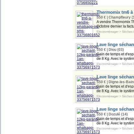
Thermomix tm6 à
550 € | Champfleury (
A vendre Thermomix TM6 
Octobre dernier la factu
Electroménager
>
Sèches 
Lave linge séchan
550 € | Diou (03)
Gain de temps et d'esp
de 8 Kg. Avec le systèm
Electroménager
>
Sèches 
Lave linge séchan
550 € | Digne-les-Bain
Gain de temps et d'esp
de 8 Kg. Avec le systèm
Electroménager
>
Sèches 
Lave linge sécha
550 € | Dozulé (14)
Gain de temps et d'esp
de 8 Kg. Avec le systèm
Electroménager
>
Sèches 