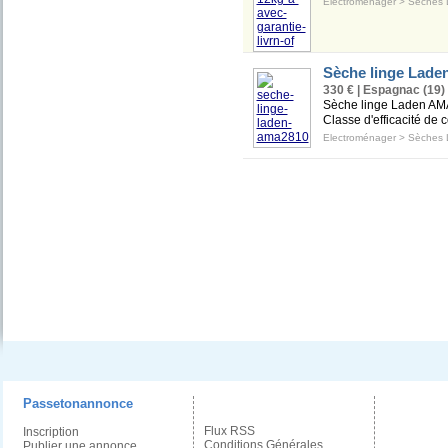
Electroménager
>
Sèches 
Sèche linge Lad
330 € | Espagnac (19)
Sèche linge Laden AMA2
Classe d'efficacité de 
Electroménager
>
Sèches 
Passetonannonce
Flux RSS
Inscription
Conditions Générales
Publier une annonce