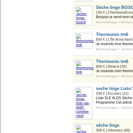
Sèche linge BOS
150 € | Charbonnières
Bonjour je vend mon sè
Electroménager
>
Sèches 
Thermomix tm6
800 € | L'Île-Bouchard
Je revends mon thermomi
Electroménager
>
Sèches 
Thermomix tm6
800 € | Dinard (35)
Je revends mon thermomi
Electroménager
>
Sèches 
seche linge List
250 € | Escales (11)
Listo SLE 6LD5 Sèche L
Programme Cet article 
Electroménager
>
Sèches 
sêche linge
300 € | Allonnes (49)