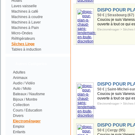
Hottes
Laves vaisselle
DISPO POUR PL
Machines à café
50 € | Strasbourg (67)
Machines à coudre
Coucou je suis Vanessa
Machines à Laver
ouverte à tout ce qui es
Machines à Pain
Electroménager
>
Sèches 
Micro-Ondes
Réfrigérateurs
Sèches Linge
Tables à induction
Autres Catégories
Adultes
Animaux
Audio / Vidéo
DISPO POUR PL
Auto / Moto
50 € | Saint-Michel-su
Coucou je suis Vanessa
Bateaux / Nautisme
ouverte à tout ce qui es
Bijoux / Montre
Electroménager
>
Sèches 
Collection
Cours / Education
Divers
Electroménager
DISPO POUR PL
Emploi
50 € | Cergy (95)
Enfants
Coucou je suis Vanessa