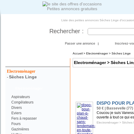
Petites annonces gratuites
Liste des petites annonces Sèches Linge d'occasion
Rechercher :
Passer une annonce
Inscrivez-vo
|
Accueil
>
Electroménager
> Sèches Linge
Votre Recherche :
Electroménager
> Sèches Lin
Electroménager
Sèches Linge
-
Electroménager
Aspirateurs
Congélateurs
DISPO POUR PL
Divers
50 € | Bassevelle (77)
Coucou je suis Vanessa
Eviers
ouverte à tout ce qui es
Fers à repasser
Electroménager
>
Sèches 
Fours
Gazinières