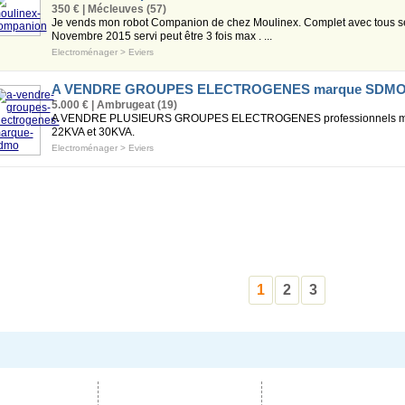
350 € | Mécleuves (57)
Je vends mon robot Companion de chez Moulinex. Complet avec tous ses 
Novembre 2015 servi peut être 3 fois max . ...
Electroménager
>
Eviers
A VENDRE GROUPES ELECTROGENES marque SDM
5.000 € | Ambrugeat (19)
A VENDRE PLUSIEURS GROUPES ELECTROGENES professionnels marq
22KVA et 30KVA.
Electroménager
>
Eviers
1
2
3