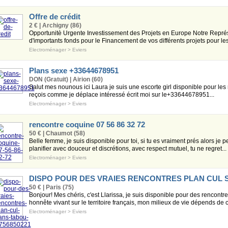
Offre de crédit
2 € | Archigny (86)
Opportunitè Urgente Investissement des Projets en Europe Notre Représ
d'importants fonds pour le Financement de vos différents projets pour les 
Electroménager
>
Eviers
Plans sexe +33644678951
DON (Gratuit) | Airion (60)
Salut mes nounous ici Laura je suis une escorte girl disponible pour le
reçois comme je déplace intéressé écrit moi sur le+33644678951...
Electroménager
>
Eviers
rencontre coquine 07 56 86 32 72
50 € | Chaumot (58)
Belle femme, je suis disponible pour toi, si tu es vraiment prés alors je 
planifier avec douceur et discrétions, avec respect mutuel, tu ne regret...
Electroménager
>
Eviers
DISPO POUR DES VRAIES RENCONTRES PLAN CUL S
50 € | Paris (75)
Bonjour! Mes chéris, c'est Llarissa, je suis disponible pour des rencont
honnête vivant sur le territoire français, mon milieux de vie dépends de ce
Electroménager
>
Eviers