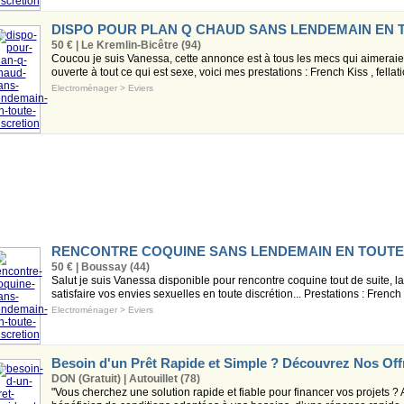
DISPO POUR PLAN Q CHAUD SANS LENDEMAIN EN 
50 € | Le Kremlin-Bicêtre (94)
Coucou je suis Vanessa, cette annonce est à tous les mecs qui aimerai
ouverte à tout ce qui est sexe, voici mes prestations : French Kiss , fellati
Electroménager
>
Eviers
RENCONTRE COQUINE SANS LENDEMAIN EN TOUTE
50 € | Boussay (44)
Salut je suis Vanessa disponible pour rencontre coquine tout de suite, la
satisfaire vos envies sexuelles en toute discrétion... Prestations : French .
Electroménager
>
Eviers
Besoin d'un Prêt Rapide et Simple ? Découvrez Nos Off
DON (Gratuit) | Autouillet (78)
"Vous cherchez une solution rapide et fiable pour financer vos projets ? 