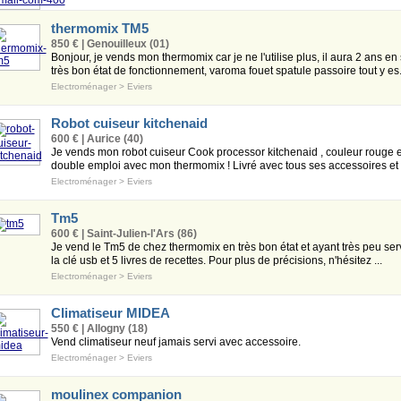
thermomix TM5
850 € | Genouilleux (01)
Bonjour, je vends mon thermomix car je ne l'utilise plus, il aura 2 ans en
très bon état de fonctionnement, varoma fouet spatule passoire tout y es.
Electroménager
>
Eviers
Robot cuiseur kitchenaid
600 € | Aurice (40)
Je vends mon robot cuiseur Cook processor kitchenaid , couleur rouge e
double emploi avec mon thermomix ! Livré avec tous ses accessoires et s
Electroménager
>
Eviers
Tm5
600 € | Saint-Julien-l'Ars (86)
Je vend le Tm5 de chez thermomix en très bon état et ayant très peu serv
la clé usb et 5 livres de recettes. Pour plus de précisions, n'hésitez ...
Electroménager
>
Eviers
Climatiseur MIDEA
550 € | Allogny (18)
Vend climatiseur neuf jamais servi avec accessoire.
Electroménager
>
Eviers
moulinex companion