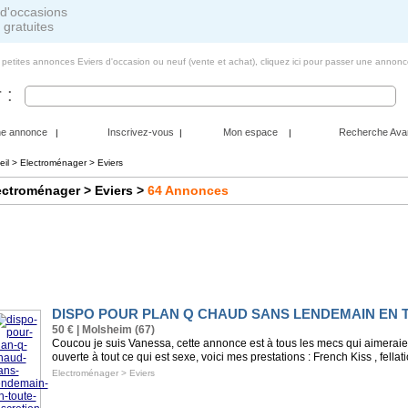
 gratuites
 petites annonces Eviers d'occasion ou neuf (vente et achat),
cliquez ici pour passer une annonc
 :
ne annonce
Inscrivez-vous
Mon espace
Recherche Ava
|
|
|
eil
>
Electroménager
> Eviers
ectroménager
> Eviers
>
64
Annonces
DISPO POUR PLAN Q CHAUD SANS LENDEMAIN EN 
50 € | Molsheim (67)
Coucou je suis Vanessa, cette annonce est à tous les mecs qui aimerai
ouverte à tout ce qui est sexe, voici mes prestations : French Kiss , fellati
Electroménager
>
Eviers