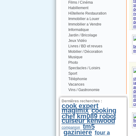
Films / Cinéma
Habillement
Hôtellerie Restauration
Immobilier a Louer
Immobilier a Vendre
Informatique
Jardin / Bricolage
Jeux Vidéo
Livres / BD et revues
Mobilier / Décoration
Musique
Photo
Spectacles / Loisirs
Sport
Téléphonie
Vacances
Vins / Gastronomie
Dernières recherches :
cook expert
magimix
cooking
chef km089 robot
cuiseur kenwood
tm5
companion
gaziniere
four a