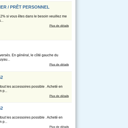
IER / PRÊT PERSONNEL
 2% si vous êtes dans le besoin veuillez me
...
Plus de détails
nversés. En général, le côté gauche du
uyau...
Plus de détails
52
tout les accessoires possible . Acheté en
 p...
Plus de détails
52
tout les accessoires possible . Acheté en
 p...
Plus de détails