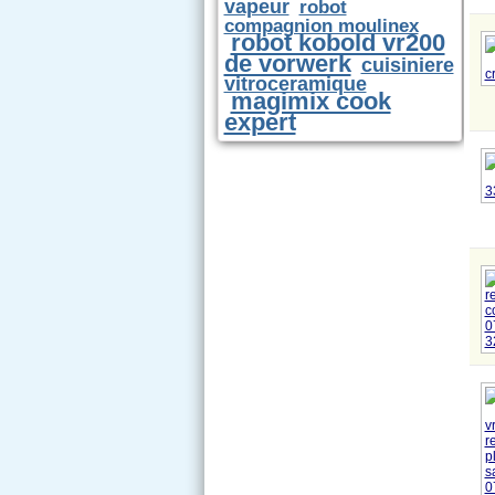
vapeur
robot
compagnion moulinex
robot kobold vr200
de vorwerk
cuisiniere
vitroceramique
magimix cook
expert