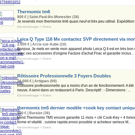
Thermomix tm6
800 € | Saint-Paul-lès-Monestier (38)
Je revends mon thermomix tm6 quasi neuf et très peu utilisé. Expédition
Electroménager
>
Eviers
Leica Q Type 116 Me contactez SVP directement via mon 
2.000 € | Arcis-sur-Aube (10)
Bonjour, Je mets en vente mon appareil photo Leica Q Il est en très bon
avec ces accessoires d'origine Facture d'achat Fnac et garantie inclus...
Electroménager
>
Eviers
Rôtissoire Professionnelle 3 Foyers Doubles
24.000 € | Artigues (09)
Rôtissoire professionnelle qui a moins d'un an de fonctionnement. A été
neuve. A servi dans un restaurant à Paris. Descriptif : - Dimensions : ...
Electroménager
>
Eviers
thermomix tm5 dernier modèle +cook key contact uniqu
400 € | Baraize (36)
Vend Thermomix TM5 encore garantie 11 mois + clé Cook-Key + 4 livres cu
forme et vitalité : cuisine rapide;envoi possible si acheteur serieux M...
Electroménager
>
Eviers