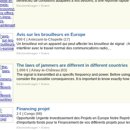
bénéficiez de conditions adaptées à vos besoins, d’une réponse rapide e
Electroménager
>
Eviers
Avis sur les brouilleurs en Europe
600 € | Antezant-la-Chapelle (17)
Un brouilleur est un appareil qui peut affecter les brouilleur de signal
interférer avec le travail normal des communications radio,...
Electroménager
>
Eviers
The laws of jammers are different in different countries
1.000 € | Ainay-le-Château (03)
The signal is transmitted at a specific frequency and power. Before usin
consider the possible consequences. It is important to know exactly how o
Electroménager
>
Eviers
Financing projet
2 € | Congo (98)
Opportunitè Urgente Investissement des Projets en Europe Notre Représ
d'importants fonds pour le Financement de vos différents projets pour les 
Electroménager
>
Eviers