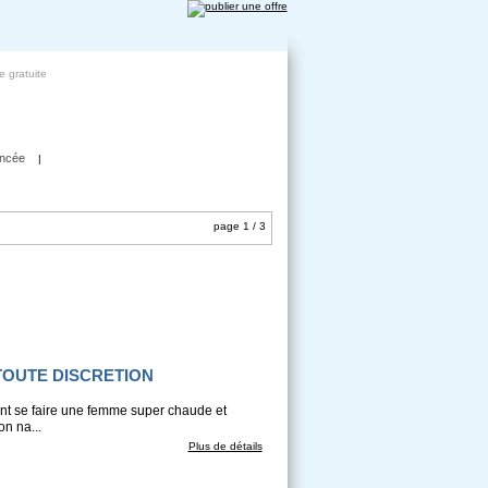
e gratuite
ncée
|
page 1 / 3
TOUTE DISCRETION
ent se faire une femme super chaude et
on na...
Plus de détails