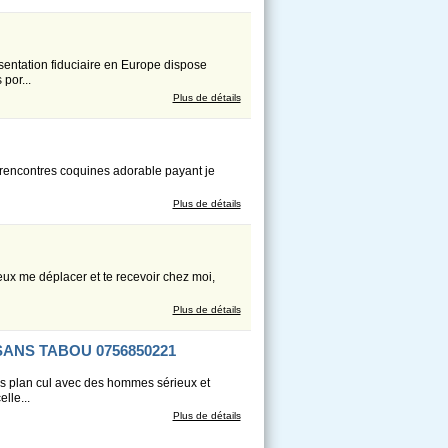
entation fiduciaire en Europe dispose
por...
Plus de détails
s rencontres coquines adorable payant je
Plus de détails
peux me déplacer et te recevoir chez moi,
Plus de détails
ANS TABOU 0756850221
res plan cul avec des hommes sérieux et
lle...
Plus de détails