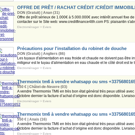
OFFRE DE PRÊT / RACHAT CRÉDIT /CRÉDIT IMMOBIL
DON (Gratuit) | Anan (31)
Offre de prêt sérieux de 1.000€ à 5.000.000€ avec intérêt annuel fixe de
contacter sur le Site web: www.creditfinance48h.com PS: plaisantin s'abs
Electroménager
>
Eviers
Précautions pour l'installation du robinet de douche
DON (Gratuit) | Angliers (86)
Les tuyaux d'alimentation en eau froide et chaude ne doivent pas être i
mitigeur est le tuyau d'alimentation en eau chaude et le côté droit est le t
Electroménager
>
Eviers
Thermomix tm6 à vendre whatsapp ou sms +337568016
550 € | Châtel-de-Neuvre (03)
A vendre Thermomix TM6 en très bon état général très peux utilisé avec 
Octobre dernier la facture d’achat d’origine est donc disponible. Livraison
Electroménager
>
Eviers
Thermomix tm6 à vendre whatsapp ou sms +337568016
550 € | Anais (16)
A vendre Thermomix TM6 en très bon état général très peux utilisé avec 
Octobre dernier la facture d’achat d’origine est donc disponible. Livraison
Electroménager
>
Eviers