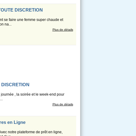
TOUTE DISCRETION
ent se faire une femme super chaude et
on na...
Plus de détails
 DISCRETION
 journée , la soirée et le week-end pour
..
Plus de détails
res en Ligne
Avec notre plateforme de prêt en ligne,