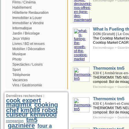
Electroménager
>
Gazinièr
Films / Cinéma
Habillement
Hôtellerie Restauration
Immobilier a Louer
Immobilier a Vendre
Informatique
What Is Fueling t
Jardin / Bricolage
DON (Gratuit) | Le Cou
The Cooktop Market Ind
Jeux Vidéo
Cooktop Market CAGR (g
Livres / BD et revues
Electroménager
>
Gazinièr
Mobilier / Décoration
Musique
Photo
Spectacles / Loisirs
Thermomix tm5
Sport
630 € | Ambérieux-en
Téléphonie
THERMOMIX TM5 NEUF 
Vacances
composé: Bol de mixag
Vins / Gastronomie
Electroménager
>
Gazinièr
Dernières recherches :
Thermomix tm5
cook expert
magimix
cooking
630 € | Andert-et-Con
THERMOMIX TM5 NEUF 
chef km089 robot
composé: Bol de mixag
cuiseur kenwood
Electroménager
>
Gazinièr
tm5
companion
gaziniere
four a