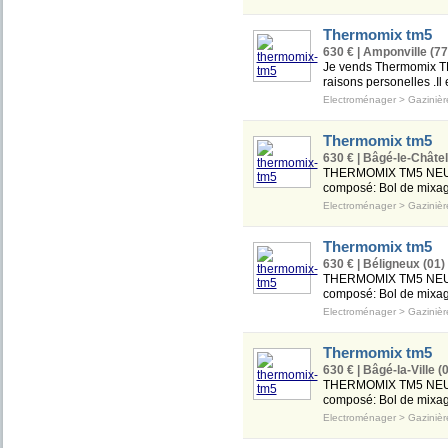
Thermomix tm5
630 € | Amponville (77
Je vends Thermomix TM5
raisons personelles .Il
Electroménager
>
Gazinièr
Thermomix tm5
630 € | Bâgé-le-Châtel
THERMOMIX TM5 NEUF 
composé: Bol de mixag
Electroménager
>
Gazinièr
Thermomix tm5
630 € | Béligneux (01)
THERMOMIX TM5 NEUF 
composé: Bol de mixag
Electroménager
>
Gazinièr
Thermomix tm5
630 € | Bâgé-la-Ville (
THERMOMIX TM5 NEUF 
composé: Bol de mixag
Electroménager
>
Gazinièr