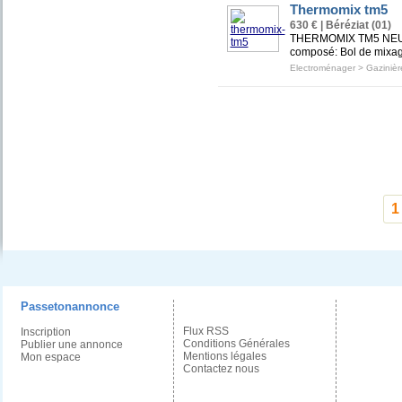
Thermomix tm5
630 € | Béréziat (01)
THERMOMIX TM5 NEUF 
composé: Bol de mixag
Electroménager
>
Gazinièr
1
Passetonannonce
Flux RSS
Inscription
Conditions Générales
Publier une annonce
Mentions légales
Mon espace
Contactez nous