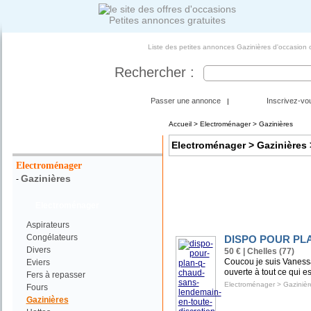
Petites annonces gratuites
Liste des petites annonces Gazinières d'occasion 
Rechercher :
Passer une annonce
Inscrivez-vo
|
Accueil
>
Electroménager
> Gazinières
Votre Recherche :
Electroménager
> Gazinières
Electroménager
Gazinières
-
Electroménager
Aspirateurs
Congélateurs
DISPO POUR PL
Divers
50 € | Chelles (77)
Coucou je suis Vanessa
Eviers
ouverte à tout ce qui es
Fers à repasser
Electroménager
>
Gazinièr
Fours
Gazinières