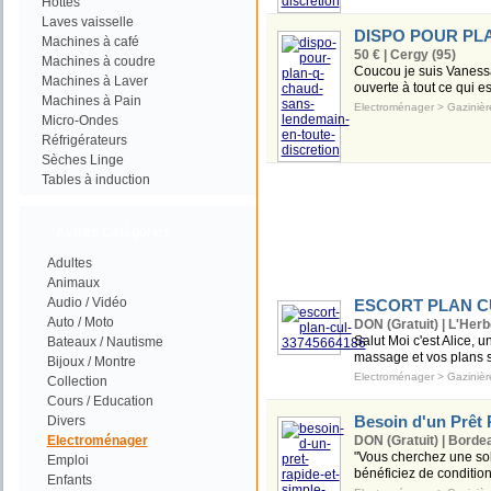
Hottes
Laves vaisselle
DISPO POUR PL
Machines à café
50 € | Cergy (95)
Machines à coudre
Coucou je suis Vanessa
Machines à Laver
ouverte à tout ce qui es
Machines à Pain
Electroménager
>
Gazinièr
Micro-Ondes
Réfrigérateurs
Sèches Linge
Tables à induction
Autres Catégories
Adultes
Animaux
Audio / Vidéo
ESCORT PLAN CU
Auto / Moto
DON (Gratuit) | L'Her
Salut Moi c'est Alice,
Bateaux / Nautisme
massage et vos plans se
Bijoux / Montre
Electroménager
>
Gazinièr
Collection
Cours / Education
Besoin d'un Prêt 
Divers
Electroménager
DON (Gratuit) | Borde
"Vous cherchez une solu
Emploi
bénéficiez de condition
Enfants