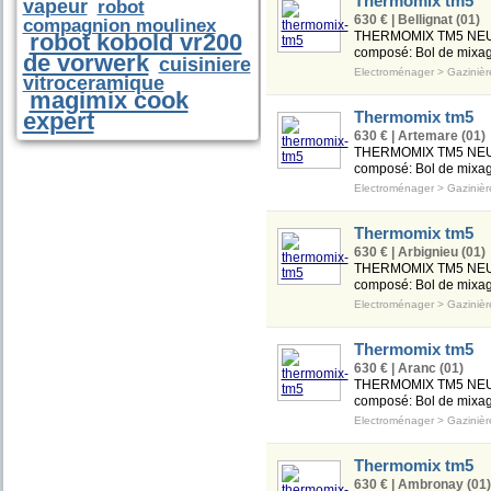
Thermomix tm5
vapeur
robot
630 € | Bellignat (01)
compagnion moulinex
robot kobold vr200
THERMOMIX TM5 NEUF 
composé: Bol de mixag
de vorwerk
cuisiniere
Electroménager
>
Gazinièr
vitroceramique
magimix cook
expert
Thermomix tm5
630 € | Artemare (01)
THERMOMIX TM5 NEUF 
composé: Bol de mixag
Electroménager
>
Gazinièr
Thermomix tm5
630 € | Arbignieu (01)
THERMOMIX TM5 NEUF 
composé: Bol de mixag
Electroménager
>
Gazinièr
Thermomix tm5
630 € | Aranc (01)
THERMOMIX TM5 NEUF 
composé: Bol de mixag
Electroménager
>
Gazinièr
Thermomix tm5
630 € | Ambronay (01)