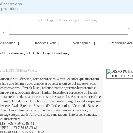
 gratuites
Sèches Linge - Electroménager ? Strasbourg
 :
ne annonce
Inscrivez-vous
Mon espace
Recherche Ava
|
|
|
eil
>
Electroménager
>
Sèches Linge
> Strasbourg
ISPO POUR PLAN Q CHAUD SANS LENDEMAIN EN TOUT
liée le 05/08/2026 par Vanessa
oucou je suis Vanessa, cette annonce est à tous les mecs qui aimeraient
e faire une femme super chaude et ouverte à tout ce qui est sexe, voici
es prestations : French Kiss , fellation nature gourmande profonde et
ien baveuse, Sodomie douce , finition buccale ou corporelle ou faciale
u manuelle ou dans la bouche ou sur le visage, fessées et mots crus ( me
ominé ), Cunilingus, Annulingus, Pipe, Godes, doigt, branlette espagnol
 levrette, Avale Sperme , Position 69, Lèche boules, Lèche cul , Baise en
ublic , Baise dans véhicule , Pénétration avec ou sans Capotes , et
assage coquin après l'effort la totale sans tabous. Intéressés contactez-
oi directement
MS : +33 7 56 85 83 41
IBER : +33 7 56 85 83 41
ELEGRAM : +33 7 56 85 83 41