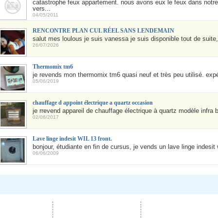
catastrophe feux appartement. nous avons eux le feux dans notre 
vers...
04/05/2011
RENCONTRE PLAN CUL RÉEL SANS LENDEMAIN
salut mes loulous je suis vanessa je suis disponible tout de suite, 
26/07/2026
Thermomix tm6
je revends mon thermomix tm6 quasi neuf et très peu utilisé. expé
05/06/2019
chauffage d appoint électrique a quartz occasion
je rrevend appareil de chauffage électrique à quartz modèle infra bl
02/06/2017
Lave linge indesit WIL 13 front.
bonjour, étudiante en fin de cursus, je vends un lave linge indesit wi
06/06/2009