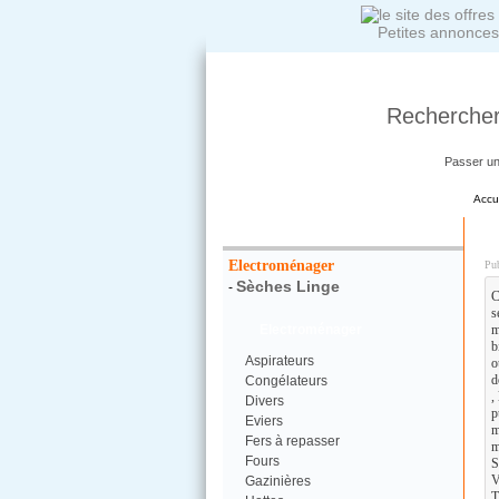
Petites annonces
Rechercher
Passer u
Accu
Votre Recherche :
D
Electroménager
Pub
Sèches Linge
-
C
s
Electroménager
m
b
Aspirateurs
o
d
Congélateurs
,
Divers
p
Eviers
m
Fers à repasser
m
Fours
S
V
Gazinières
T