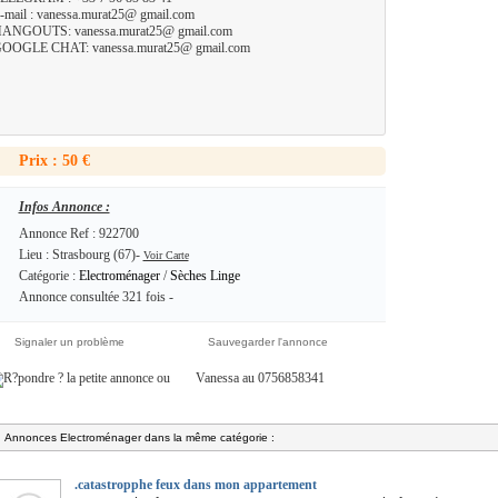
-mail : vanessa.murat25@ gmail.com
ANGOUTS: vanessa.murat25@ gmail.com
OOGLE CHAT: vanessa.murat25@ gmail.com
Prix : 50 €
Infos Annonce :
Annonce Ref : 922700
Lieu : Strasbourg (67)-
Voir Carte
Catégorie :
Electroménager
/
Sèches Linge
Annonce consultée 321 fois -
Signaler un problème
Sauvegarder l'annonce
ou
Vanessa au 0756858341
Annonces Electroménager dans la même catégorie :
.catastropphe feux dans mon appartement