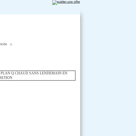
ncée
|
E DISCRETION