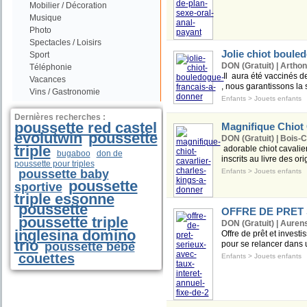
Mobilier / Décoration
Musique
Photo
Spectacles / Loisirs
Jolie chiot boule
Sport
DON (Gratuit) | Arthon
Téléphonie
Il aura été vaccinés de
Vacances
, nous garantissons la s
Vins / Gastronomie
Enfants
>
Jouets enfants
Dernières recherches :
poussette red castel
Magnifique Chiot 
evolutwin
poussette
DON (Gratuit) | Bois-
triple
adorable chiot cavalier
bugaboo
don de
inscrits au livre des or
poussette pour triples
poussette baby
Enfants
>
Jouets enfants
poussette
sportive
triple essonne
poussette
OFFRE DE PRET 
poussette triple
DON (Gratuit) | Auren
inglesina domino
Offre de prêt et inves
trio
pour se relancer dans u
poussette bébé
couettes
Enfants
>
Jouets enfants