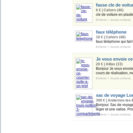
fause cle de voitu
6 € | Cahors (46)
cle de voiture en plast
Enfants
>
Jouets enfants
faux téléphone
10 € | Cahors (46)
faus téléphone qui fait 
Enfants
>
Jouets enfants
Je vous envoie ce 
20 € | Aillas (33)
Bonjour Je vous envoie 
cours de réalisation, me
Enfants
>
Jouets enfants
sac de voyage Lou
300 € | Andernos-les-
Bonjour. Sac de voyage
léger et une valise. Pro
Enfants
>
Jouets enfants