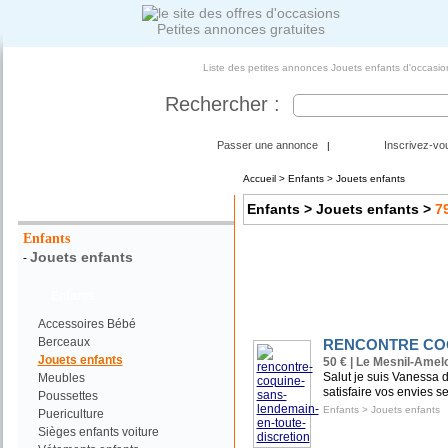
Petites annonces gratuites
Liste des petites annonces Jouets enfants d'occasio
Rechercher :
Passer une annonce
Inscrivez-vo
|
Accueil
>
Enfants
> Jouets enfants
Votre Recherche :
Enfants
> Jouets enfants
>
7
Enfants
Jouets enfants
-
Enfants
Accessoires Bébé
Berceaux
RENCONTRE COQ
Jouets enfants
50 € | Le Mesnil-Amelo
Salut je suis Vanessa d
Meubles
satisfaire vos envies se
Poussettes
Enfants
>
Jouets enfants
Puericulture
Sièges enfants voiture