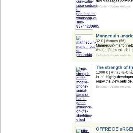
des massages,dominatio
Enfants
>
Jouets enfants
Mannequin -mario
32 € | Vannes (56)
Mannequin-marionnett
cm, entièrement articul
Enfants
>
Jouets enfants
The strength of t
1.000 € | Ainay-le-Châ
In this highly develope
enjoy the view outside.
Enfants
>
Jouets enfants
OFFRE DE uRGE