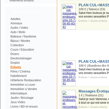
Vétements enfants
PLAN CUL+MASSA
100 € | Talence (33)
Autres Catégories
Salut mes loulous je sui
vos envies sexuelles P
Adultes
Enfants
>
Jouets enfants
Animaux
Audio / Vidéo
Auto / Moto
Bateaux / Nautisme
Bijoux / Montre
Collection
Cours / Education
Divers
Electroménager
PLAN CUL+MASSA
Emploi
100 € | Buxières-lès-Vi
Enfants
Salut mes loulous je sui
Films / Cinéma
vos envies sexuelles P
Habillement
Enfants
>
Jouets enfants
Hôtellerie Restauration
Immobilier a Louer
Immobilier a Vendre
Massages Érotique
Informatique
1 € | Toulouse (31)
Jardin / Bricolage
Salut je suis Vanessa,
Jeux Vidéo
à tout ce qui est sexe 
Livres / BD et revues
Enfants
>
Jouets enfants