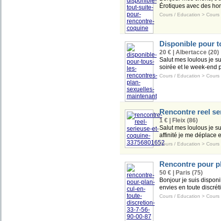
Érotiques avec des homm
Cours / Education
>
Cours 
Disponible pour t
20 € | Albertacce (20)
Salut mes loulous je su
soirée et le week-end po
Cours / Education
>
Cours 
Rencontre reel se
1 € | Fleix (86)
Salut mes loulous je su
affinité je me déplace 
Cours / Education
>
Cours 
Rencontre pour pla
50 € | Paris (75)
Bonjour je suis disponib
envies en toute discrétio
Cours / Education
>
Cours 