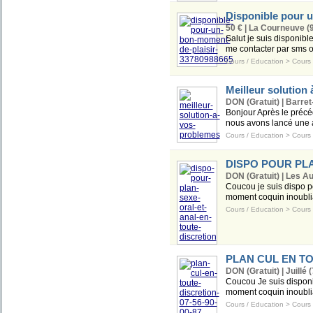
Disponible pour 
50 € | La Courneuve (
Salut je suis disponibl
me contacter par sms 
Cours / Education
>
Cours 
Meilleur solution
DON (Gratuit) | Barre
Bonjour Après le précé
nous avons lancé une a
Cours / Education
>
Cours 
DISPO POUR PL
DON (Gratuit) | Les Au
Coucou je suis dispo 
moment coquin inoubliabl
Cours / Education
>
Cours 
PLAN CUL EN TOU
DON (Gratuit) | Juillé (
Coucou Je suis disponi
moment coquin inoubliab
Cours / Education
>
Cours 