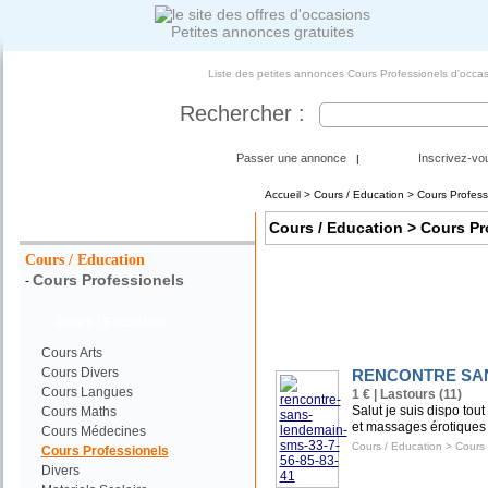
Petites annonces gratuites
Liste des petites annonces Cours Professionels d'occas
Rechercher :
Passer une annonce
Inscrivez-vo
|
Accueil
>
Cours / Education
> Cours Profess
Votre Recherche :
Cours / Education
> Cours Pr
Cours / Education
Cours Professionels
-
Cours / Education
Cours Arts
Cours Divers
RENCONTRE SANS
Cours Langues
1 € | Lastours (11)
Salut je suis dispo tout
Cours Maths
et massages érotiques c
Cours Médecines
Cours / Education
>
Cours 
Cours Professionels
Divers