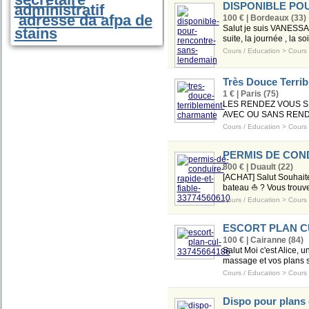
DISPONIBLE PO
administratif
adresse da afpa de
100 € | Bordeaux (33)
Salut je suis VANESSA 
stains
suite, la journée , la s
Cours / Education
>
Cours 
Très Douce Terri
1 € | Paris (75)
LES RENDEZ VOUS SE P
AVEC OU SANS RENDEZ-
Cours / Education
>
Cours 
PERMIS DE COND
800 € | Duault (22)
[ACHAT] Salut Souhaitez
bateau ⛵ ? Vous trouv
Cours / Education
>
Cours 
ESCORT PLAN CU
100 € | Cairanne (84)
Salut Moi c'est Alice,
massage et vos plans se
Cours / Education
>
Cours 
Dispo pour plans