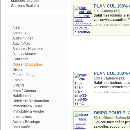
Materiels Scolaire
PLAN CUL 100%
Soutiens Scolaire
1 € | Antony (92)
Salut mes loulous je sui
Autres Catégories
vos envies sexuelles P
Cours / Education
>
Cours 
Adultes
Animaux
Audio / Vidéo
Auto / Moto
Bateaux / Nautisme
Bijoux / Montre
Collection
Cours / Education
Divers
PLAN CUL 100% A
Electroménager
100 € | Talence (33)
Emploi
Salut mes loulous je sui
Enfants
vos envies sexuelles P
Films / Cinéma
Cours / Education
>
Cours 
Habillement
Hôtellerie Restauration
Immobilier a Louer
Immobilier a Vendre
DISPO POUR PL
Informatique
50 € | Oloron-Sainte-M
Jardin / Bricolage
Coucou mes chéris je s
sexuelles et pour donne
Jeux Vidéo