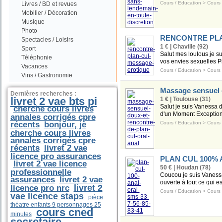
Cours / Education
>
Cours 
Livres / BD et revues
Mobilier / Décoration
Musique
Photo
RENCONTRE PL
Spectacles / Loisirs
1 € | Chaville (92)
Sport
Salut mes loulous je sui
Téléphonie
vos envies sexuelles P
Vacances
Cours / Education
>
Cours 
Vins / Gastronomie
Massage sensuel d
Dernières recherches :
livret 2 vae bts pi
1 € | Toulouse (31)
Salut je suis Vanessa 
cherche cours livres
d'un Moment Exceptionn
annales corrigés cpre
récents
bonjour, je
Cours / Education
>
Cours 
cherche cours livres
annales corrigés cpre
récents
livret 2 vae
licence pro assurances
PLAN CUL 100% A
livret 2 vae licence
50 € | Houdan (78)
professionnelle
Coucou je suis Vanessa
assurances
livret 2 vae
ouverte à tout ce qui es
livret 2
licence pro nrc
Cours / Education
>
Cours 
vae licence staps
pièce
théatre enfants 9 personnages 25
cours cned
minutes
secretaire