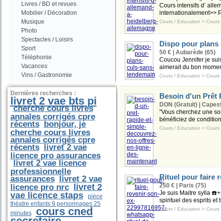
Livres / BD et revues
Cours intensifs d’ al
Mobilier / Décoration
internationalement>> Pe
Musique
Cours / Education
>
Cours
Photo
Spectacles / Loisirs
Dispo pour plans
Sport
50 € | Aubarède (65)
Téléphonie
Coucou Jennifer je sui
Vacances
aimerait du bon moment 
Vins / Gastronomie
Cours / Education
>
Cours
Dernières recherches :
Besoin d'un Prêt 
livret 2 vae bts pi
DON (Gratuit) | Capes
cherche cours livres
"Vous cherchez une solu
annales corrigés cpre
bénéficiez de condition
récents
bonjour, je
Cours / Education
>
Cours
cherche cours livres
annales corrigés cpre
récents
livret 2 vae
licence pro assurances
livret 2 vae licence
professionnelle
Rituel pour faire
assurances
livret 2 vae
livret 2
250 € | Paris (75)
licence pro nrc
Je suis Maitre sylla ☎
vae licence staps
pièce
spirituel des esprits e
théatre enfants 9 personnages 25
cours cned
Cours / Education
>
Cours
minutes
secretaire