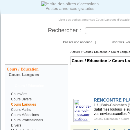
Petites annonces gratuites
Liste des petites annonces Cours Langues d'occasion
Rechercher :
Passer une annonce
Inscrivez-vo
|
Accueil
>
Cours / Education
> Cours Langue
Votre Recherche :
Cours / Education
> Cours L
Cours / Education
Cours Langues
-
Cours / Education
Cours Arts
Cours Divers
RENCONTRE PL
Cours Langues
1 € | Bois-Colombes (
Salut mes loulous je sui
Cours Maths
vos envies sexuelles P
Cours Médecines
Cours / Education
>
Cours
Cours Professionels
Divers