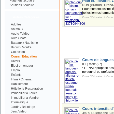
Plan cul discret.
Materiels Scolaire
Soutiens Scolaire
DON (Gratuit) | Grand
Pour moment discret, 
belles formes harmonieu
Autres Catégories
Cours / Education
>
Cours
Adultes
Animaux
Audio / Vidéo
Auto / Moto
Bateaux / Nautisme
Bijoux / Montre
Collection
Cours / Education
Cours de langues
Divers
0 € | Metz (57)
Electroménager
* L’ENAIP propose des 
Emploi
personnel ou professio
Enfants
Cours / Education
>
Cours
Films / Cinéma
Habillement
Hôtellerie Restauration
Immobilier a Louer
Immobilier a Vendre
Informatique
Jardin / Bricolage
Cours intensifs d
Jeux Vidéo
390 € | Allemagne (98