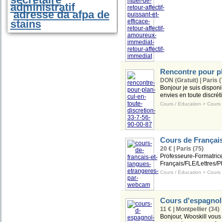
administratif
adresse da afpa de
stains
Rencontre pour pla
DON (Gratuit) | Paris (
Bonjour je suis disponib
envies en toute discrétio
Cours / Education
>
Cours
Cours de Français
20 € | Paris (75)
Professeure-Formatrice
Français/FLE/Lettres/Phi
Cours / Education
>
Cours
Cours d'espagnol 
11 € | Montpellier (34)
Bonjour, Wooskill vous 