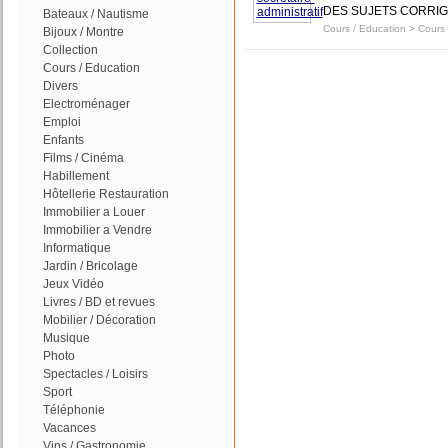
DES SUJETS CORRIG
Bateaux / Nautisme
Cours / Education
>
Cours 
Bijoux / Montre
Collection
Cours / Education
Divers
Electroménager
Emploi
Enfants
Films / Cinéma
Habillement
Hôtellerie Restauration
Immobilier a Louer
Immobilier a Vendre
Informatique
Jardin / Bricolage
Jeux Vidéo
Livres / BD et revues
Mobilier / Décoration
Musique
Photo
Spectacles / Loisirs
Sport
Téléphonie
Vacances
Vins / Gastronomie