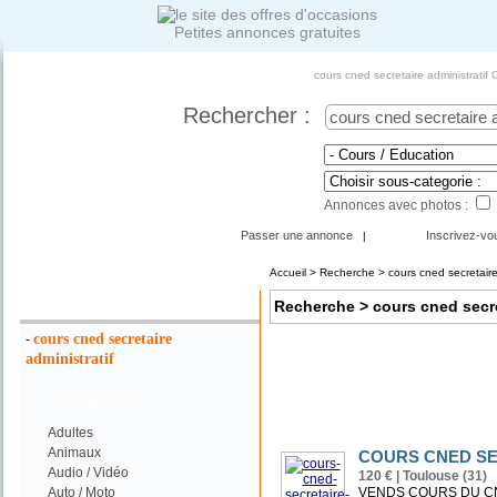
Petites annonces gratuites
cours cned secretaire administratif
Rechercher :
Annonces avec photos :
Passer une annonce
Inscrivez-vo
|
Accueil
>
Recherche
> cours cned secretaire
Votre Recherche :
Recherche
> cours cned secre
cours cned secretaire
-
administratif
Catégories
Adultes
Animaux
COURS CNED SE
Audio / Vidéo
120 € | Toulouse (31)
Auto / Moto
VENDS COURS DU CN