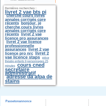
Dernières recherches :
livret 2 vae bts pi
cherche cours livres
annales corrigés cpre
récents
bonjour, je
cherche cours livres
annales corrigés cpre
récents
livret 2 vae
licence pro assurances
livret 2 vae licence
professionnelle
assurances
livret 2 vae
livret 2
licence pro nrc
vae licence staps
pièce
théatre enfants 9 personnages 25
cours cned
minutes
secretaire
administratif
adresse da afpa de
stains
Passetonannonce