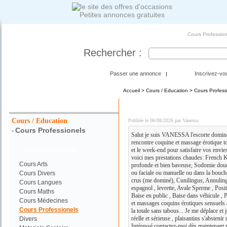
Petites annonces gratuites
Cours Profession
Rechercher :
Passer une annonce
Inscrivez-vo
|
Accueil
>
Cours / Education
>
Cours Profess
Votre Recherche :
DISPONIBLE POUR RE
Cours / Education
Publiée le 06/08/2026 par Vanessa
Cours Professionels
-
Salut je suis VANESSA l'escorte dominat
rencontre coquine et massage érotique tou
Cours / Education
et le week-end pour satisfaire vos envies
voici mes prestations chaudes: French K
Cours Arts
profonde et bien baveuse, Sodomie douce
ou faciale ou manuelle ou dans la bouche
Cours Divers
crus (me dominé), Cunilingus, Annulingu
Cours Langues
espagnol , levrette, Avale Sperme , Posi
Cours Maths
Baise en public , Baise dans véhicule , 
Cours Médecines
et massages coquins érotiques sensuels à 
Cours Professionels
la totale sans tabous... Je me déplace et
réelle et sérieuse , plaisantins s'absten
Divers
Intéressé contactez-moi dès maintenant 