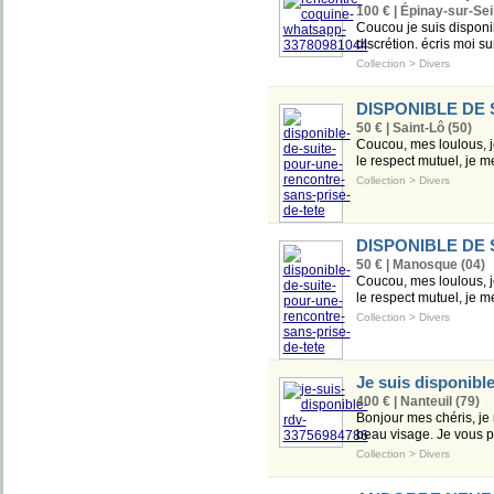
100 € | Épinay-sur-Sei
Coucou je suis disponi
discrétion. écris moi
Collection
>
Divers
DISPONIBLE DE
50 € | Saint-Lô (50)
Coucou, mes loulous, j
le respect mutuel, je m
Collection
>
Divers
DISPONIBLE DE
50 € | Manosque (04)
Coucou, mes loulous, j
le respect mutuel, je m
Collection
>
Divers
Je suis disponib
400 € | Nanteuil (79)
Bonjour mes chéris, je 
beau visage. Je vous p
Collection
>
Divers