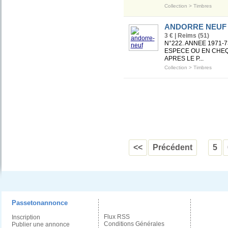
Collection
>
Timbres
ANDORRE NEUF
3 € | Reims (51)
N°222. ANNEE 1971-
ESPECE OU EN CHEQU
APRES LE P...
Collection
>
Timbres
<<
Précédent
5
Passetonannonce
Flux RSS
Inscription
Conditions Générales
Publier une annonce