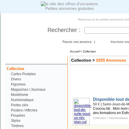
Petites annonces gratuites
Retrouvez ici les petites annonces Col
Rechercher :
Passer une annonce
Inscrivez-vo
|
Accueil
>
Collection
Votre Recherche :
Collection
>
3255
Annonces
Collection
Cartes Postales
Divers
Figurines
Magazines / Journaux
Modélisme
Disponible tout d
Numismatique
50 € | Saint-Jean-de-
Portes clés
Coucou bb . Mon nom c'
Posters / Affiches
des formations en Esth
Poupées
Collection
>
Numismatique
Stylos
Timbres