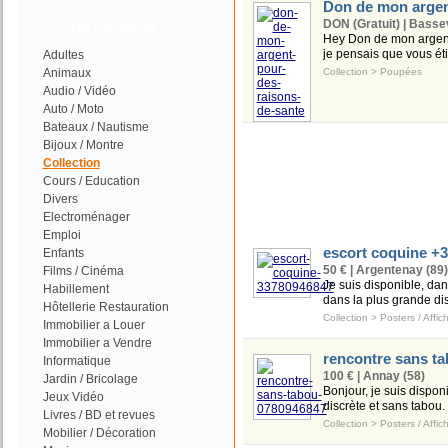
Don de mon argen
DON (Gratuit) | Bassev
Autres Catégories
Hey Don de mon argent 7
je pensais que vous étie
Adultes
Animaux
Collection
>
Poupées
Audio / Vidéo
Auto / Moto
Bateaux / Nautisme
Bijoux / Montre
Collection
Cours / Education
Divers
Electroménager
Emploi
escort coquine +
Enfants
50 € | Argentenay (89)
Films / Cinéma
Je suis disponible, dan
Habillement
dans la plus grande dis
Hôtellerie Restauration
Collection
>
Posters / Affic
Immobilier a Louer
Immobilier a Vendre
rencontre sans t
Informatique
100 € | Annay (58)
Jardin / Bricolage
Bonjour, je suis dispon
Jeux Vidéo
discrète et sans tabou.
Livres / BD et revues
Collection
>
Posters / Affic
Mobilier / Décoration