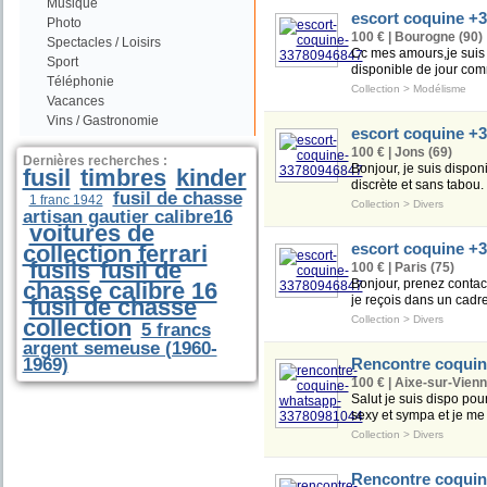
Musique
escort coquine +
Photo
100 € | Bourogne (90)
Spectacles / Loisirs
Cc mes amours,je suis p
Sport
disponible de jour com
Téléphonie
Collection
>
Modélisme
Vacances
Vins / Gastronomie
escort coquine +
100 € | Jons (69)
Dernières recherches :
Bonjour, je suis dispon
fusil
timbres
kinder
discrète et sans tabou.
fusil de chasse
1 franc 1942
Collection
>
Divers
artisan gautier calibre16
voitures de
escort coquine +
collection ferrari
fusils
fusil de
100 € | Paris (75)
Bonjour, prenez contact
chasse calibre 16
je reçois dans un cadre
fusil de chasse
Collection
>
Divers
collection
5 francs
argent semeuse (1960-
1969)
Rencontre coqui
100 € | Aixe-sur-Vienn
Salut je suis dispo pour
sexy et sympa et je me 
Collection
>
Divers
Rencontre coqui