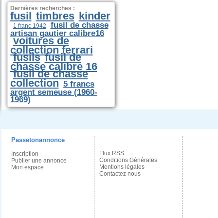
Dernières recherches :
fusil
timbres
kinder
fusil de chasse
1 franc 1942
artisan gautier calibre16
voitures de
collection ferrari
fusils
fusil de
chasse calibre 16
fusil de chasse
collection
5 francs
argent semeuse (1960-
1969)
Passetonannonce
Flux RSS
Inscription
Conditions Générales
Publier une annonce
Mentions légales
Mon espace
Contactez nous