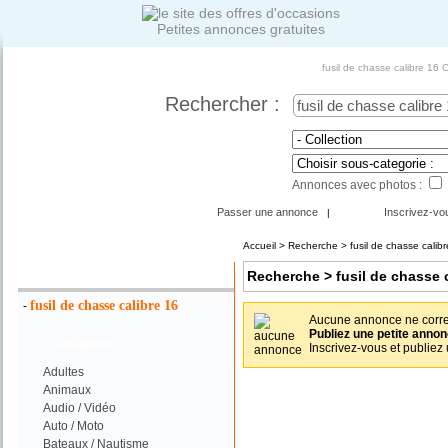
Petites annonces gratuites
fusil de chasse calibre 16 
Rechercher :
Annonces avec photos :
Passer une annonce
Inscrivez-vo
|
Accueil
>
Recherche
> fusil de chasse calibr
Votre Recherche :
Recherche
> fusil de chasse c
fusil de chasse calibre 16
-
Aucune annonce ne corres
Publiez une petite annon
Catégories
Inscrivez-vous et publiez
Adultes
Animaux
Audio / Vidéo
Auto / Moto
Bateaux / Nautisme