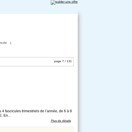
ncée
|
page 7 / 131
cicules trimestriels de l’année, de 6 à 8
. En...
Plus de détails