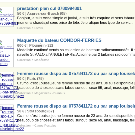
prestation plan cul 0780994891
50 € | Aspres-sur-Buëch (05)
Bonjour, je suis Anne simple et jovial, je suis très coquine et sens tabou
moments chauds,et sens prise de tête. Je pratique tous type de servic...
Collection
>
Divers
Maquette du bateau CONDOR-FERRIES
600 € | Plounérin (22)
Modeliste confirmé vends sa collection de bateaux radiocommandés. Il 
navette St MALO a l'ANGLETERRE. Actionné par 2 turbines radiocomman
Collection
>
Modélisme
Femme rousse dispo au 0757841172 ou par snap louise
50 € | Paris (75)
Cc, moi c'est Louise, jeune femme rousse de 23 ans. Je suis disponible 
beaucoup de choses et sans tabou surtout : sexe 69, anal, massage, fellat
Collection
>
Magazines / Journaux
Femme rousse dispo au 0757841172 ou par snap louise
50 € | Strasbourg (67)
Cc, moi c'est Louise, jeune femme rousse de 23 ans. Je suis disponible 
beaucoup de choses et sans tabou surtout : sexe 69, anal, massage, fellat
Collection
>
Cartes Postales