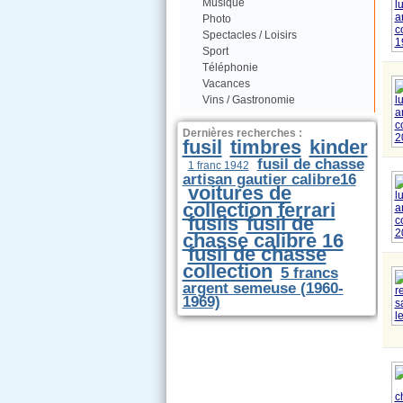
Musique
Photo
Spectacles / Loisirs
Sport
Téléphonie
Vacances
Vins / Gastronomie
Dernières recherches :
fusil
timbres
kinder
fusil de chasse
1 franc 1942
artisan gautier calibre16
voitures de
collection ferrari
fusils
fusil de
chasse calibre 16
fusil de chasse
collection
5 francs
argent semeuse (1960-
1969)