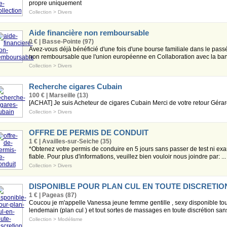
propre uniquement
Collection
>
Divers
Aide financière non remboursable
0 € | Basse-Pointe (97)
Avez-vous déjà bénéficié d'une fois d'une bourse familiale dans le pass
non remboursable que l'union européenne en Collaboration avec la ba
Collection
>
Divers
Recherche cigares Cubain
100 € | Marseille (13)
[ACHAT] Je suis Acheteur de cigares Cubain Merci de votre retour Gérar
Collection
>
Divers
OFFRE DE PERMIS DE CONDUIT
1 € | Availles-sur-Seiche (35)
*Obtenez votre permis de conduire en 5 jours sans passer de test ni exa
fiable. Pour plus d'informations, veuillez bien vouloir nous joindre par: ...
Collection
>
Divers
DISPONIBLE POUR PLAN CUL EN TOUTE DISCRETIO
1 € | Pageas (87)
Coucou je m'appelle Vanessa jeune femme gentille , sexy disponible tou
lendemain (plan cul ) et tout sortes de massages en toute discrétion sans 
Collection
>
Modélisme