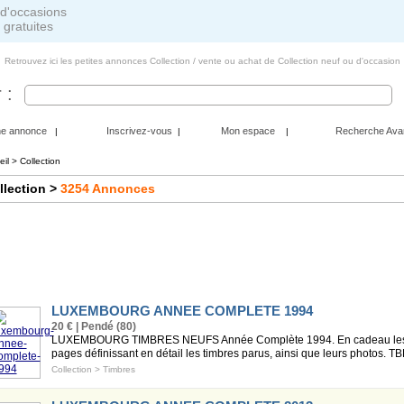
 gratuites
Retrouvez ici les petites annonces Collection / vente ou achat de Collection neuf ou d'occasion
 :
ne annonce
Inscrivez-vous
Mon espace
Recherche Ava
|
|
|
eil
>
Collection
llection
>
3254
Annonces
LUXEMBOURG ANNEE COMPLETE 1994
20 € | Pendé (80)
LUXEMBOURG TIMBRES NEUFS Année Complète 1994. En cadeau les 4 fas
pages définissant en détail les timbres parus, ainsi que leurs photos. TBE
Collection
>
Timbres