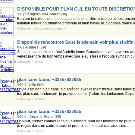
DISPONIBLE POUR PLAN CUL EN TOUTE DISCRETIO
1 € | Sérignan-du-Comtat (84)
Bonjour je suis disponible tout de suite pour des massage et des rencon
fellation nature gourmande profonde et bien baveuse, Sodomie douce ou .
Collection
>
Magazines / Journaux
Disponible rencontres Sans lendemain voir plus si affini
0 € | Anhiers (59)
Salut mes amours moi c'est Aurielle jeune Canadienne.vous avez eu u
venez prendre du bon temps avec moi je suis très à l'écoute sympathique
Collection
>
Divers
plan sans tabou +33757827635
100 € | Lille (59)
Envie d'un bon plan dans la discrétion avec respect mutuel sans tabous
les plan sans lendemain. je pratique tous et j'adore les fantasmes Dispo.
Collection
>
Timbres
plan sans tabou +33757827635
100 € | Ancy-le-Franc (89)
Bonjour, prenez contact sans plus attendre pour des moments de pure plai
je reçois dans un cadre discret et propre. Je me déplace aussi suis ...
Collection
>
Divers