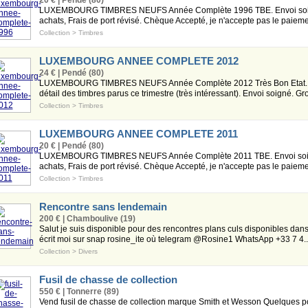
20 € | Pendé (80)
LUXEMBOURG TIMBRES NEUFS Année Complète 1996 TBE. Envoi soigné.
achats, Frais de port révisé. Chèque Accepté, je n'accepte pas le paiemen
Collection
>
Timbres
LUXEMBOURG ANNEE COMPLETE 2012
24 € | Pendé (80)
LUXEMBOURG TIMBRES NEUFS Année Complète 2012 Très Bon Etat. En ca
détail des timbres parus ce trimestre (très intéressant). Envoi soigné. Gro
Collection
>
Timbres
LUXEMBOURG ANNEE COMPLETE 2011
20 € | Pendé (80)
LUXEMBOURG TIMBRES NEUFS Année Complète 2011 TBE. Envoi soigné.
achats, Frais de port révisé. Chèque Accepté, je n'accepte pas le paiemen
Collection
>
Timbres
Rencontre sans lendemain
200 € | Chamboulive (19)
Salut je suis disponible pour des rencontres plans culs disponibles dans 
écrit moi sur snap rosine_ite où telegram @Rosine1 WhatsApp +33 7 4..
Collection
>
Divers
Fusil de chasse de collection
550 € | Tonnerre (89)
Vend fusil de chasse de collection marque Smith et Wesson Quelques poi