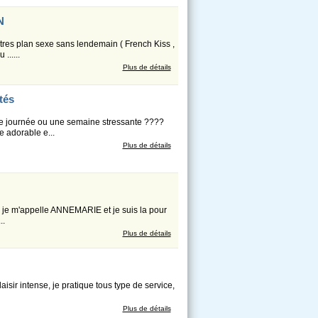
N
tres plan sexe sans lendemain ( French Kiss ,
.....
Plus de détails
tés
ne journée ou une semaine stressante ????
 adorable e...
Plus de détails
; je m'appelle ANNEMARIE et je suis la pour
..
Plus de détails
sir intense, je pratique tous type de service,
Plus de détails