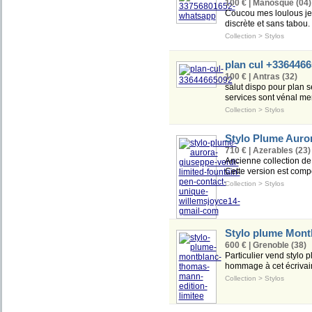
100 € | Manosque (04)
Coucou mes loulous je 
discrète et sans tabou.
Collection
>
Stylos
plan cul +336446
100 € | Antras (32)
salut dispo pour plan 
services sont vénal me
Collection
>
Stylos
Stylo Plume Auror
710 € | Azerables (23)
Ancienne collection d
Cette version est comp
Collection
>
Stylos
Stylo plume Mont
600 € | Grenoble (38)
Particulier vend stylo
hommage à cet écrivain 
Collection
>
Stylos