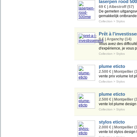
laserpen rood 5
69 € | Albestroff (57)
De gemeten uitgangsve
gemakkelijk ontbranden
Collection
>
Stylos
Prêt à l'investiss
0 € | Arganchy (14)
Vous avez des difficult
d'expérience, je vous p
Collection
>
Stylos
plume eticto
2.500 € | Montpellier (
vente prix volume lot
Collection
>
Stylos
plume eticto
2.500 € | Montpellier (
vente lot plume design
Collection
>
Stylos
stylos eticto
2.000 € | Montpellier (
vente lot stylos desig