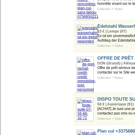
honnête vivant sur le te
Collection
>
Stylos
Edelstahl Wasser
63 € | Lemps (07)
Es ist ein unvermeidli
Aufstieg der Edelstahl
Collection
>
Stylos
OFFRE DE PRÊT 
DON (Gratuit) | Alénya
Offre de prêt sérieux d
contacter sur le Site w
Collection
>
Stylos
DISPO TOUTE SUIT
50 € | Auvernaux (91)
[ACHAT] Je suis une j
contactez pas sms ou 
Collection
>
Stylos
Plan cul +337568