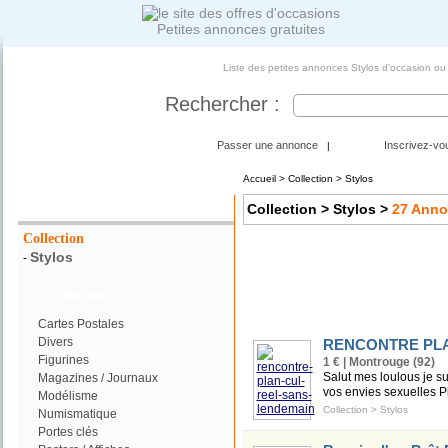
Petites annonces gratuites
Liste des petites annonces Stylos d'occasion ou
Rechercher :
Passer une annonce
Inscrivez-vo
|
Accueil
>
Collection
> Stylos
Votre Recherche :
Collection
> Stylos
>
27
Anno
Collection
Stylos
-
Collection
Cartes Postales
Divers
RENCONTRE PLA
Figurines
1 € | Montrouge (92)
Salut mes loulous je sui
Magazines / Journaux
vos envies sexuelles P
Modélisme
Collection
>
Stylos
Numismatique
Portes clés