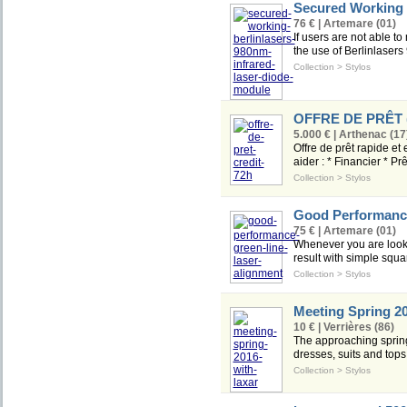
Secured Working 
76 € | Artemare (01)
If users are not able to
the use of Berlinlasers 
Collection
>
Stylos
OFFRE DE PRÊT (
5.000 € | Arthenac (17
Offre de prêt rapide e
aider : * Financier * Prê
Collection
>
Stylos
Good Performance
75 € | Artemare (01)
Whenever you are lookin
result with simple squa
Collection
>
Stylos
Meeting Spring 20
10 € | Verrières (86)
The approaching spring 
dresses, suits and tops.
Collection
>
Stylos