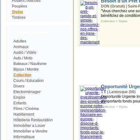
Besoin d'un Prêt 
Posters / Affiches
Poupées
DON (Gratuit) | Saint-
"Vous cherchez une solu
Stylos
bénéficiez de condition
Timbres
Collection
>
Stylos
Autres Catégories
Adultes
Animaux
Audio / Vidéo
Auto / Moto
Bateaux / Nautisme
Bijoux / Montre
Collection
Cours / Education
Opportunitè Urgen
Divers
Electroménager
1 € | Lantosque (06)
Opportunitè Urgente In
Emploi
d'importants fonds pour
Enfants
Collection
>
Stylos
Films / Cinéma
Habillement
Hôtellerie Restauration
Immobilier a Louer
Immobilier a Vendre
Informatique