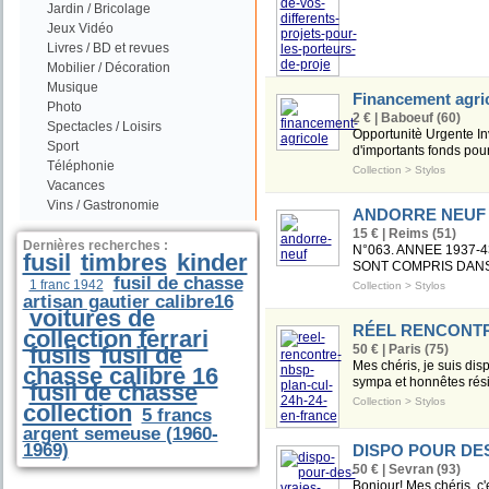
Jardin / Bricolage
Jeux Vidéo
Livres / BD et revues
Mobilier / Décoration
Musique
Financement agri
Photo
2 € | Baboeuf (60)
Spectacles / Loisirs
Opportunitè Urgente In
Sport
d'importants fonds pour
Téléphonie
Collection
>
Stylos
Vacances
Vins / Gastronomie
ANDORRE NEUF
15 € | Reims (51)
Dernières recherches :
N°063. ANNEE 1937-
fusil
timbres
kinder
SONT COMPRIS DANS 
fusil de chasse
1 franc 1942
Collection
>
Stylos
artisan gautier calibre16
voitures de
RÉEL RENCONTR
collection ferrari
fusils
fusil de
50 € | Paris (75)
Mes chéris, je suis di
chasse calibre 16
sympa et honnêtes réside
fusil de chasse
Collection
>
Stylos
collection
5 francs
argent semeuse (1960-
1969)
DISPO POUR DE
50 € | Sevran (93)
Bonjour! Mes chéris, c'