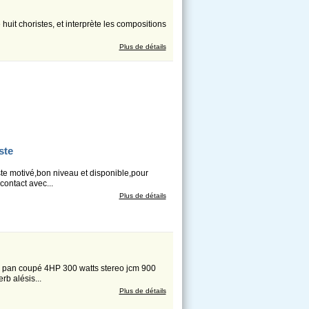
uit choristes, et interprète les compositions
Plus de détails
ste
e motivé,bon niveau et disponible,pour
contact avec...
Plus de détails
l pan coupé 4HP 300 watts stereo jcm 900
b alésis...
Plus de détails