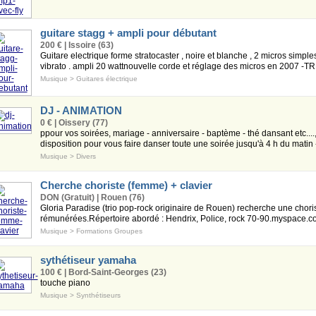
guitare stagg + ampli pour débutant
200 € | Issoire (63)
Guitare electrique forme stratocaster , noire et blanche , 2 micros simple
vibrato . ampli 20 wattnouvelle corde et réglage des micros en 2007 -TRE
Musique
>
Guitares électrique
DJ - ANIMATION
0 € | Oissery (77)
ppour vos soirées, mariage - anniversaire - baptème - thé dansant etc..
disposition pour vous faire danser toute une soirée jusqu'à 4 h du matin - 
Musique
>
Divers
Cherche choriste (femme) + clavier
DON (Gratuit) | Rouen (76)
Gloria Paradise (trio pop-rock originaire de Rouen) recherche une choris
rémunérées.Répertoire abordé : Hendrix, Police, rock 70-90.myspace.co
Musique
>
Formations Groupes
sythétiseur yamaha
100 € | Bord-Saint-Georges (23)
touche piano
Musique
>
Synthétiseurs