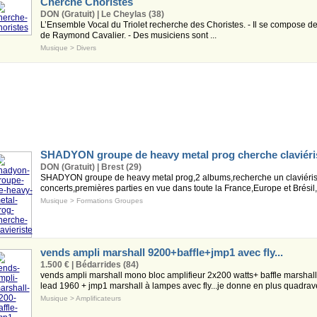
Cherche Choristes
DON (Gratuit) | Le Cheylas (38)
L’Ensemble Vocal du Triolet recherche des Choristes. - Il se compose de h
de Raymond Cavalier. - Des musiciens sont ...
Musique
>
Divers
SHADYON groupe de heavy metal prog cherche claviéri
DON (Gratuit) | Brest (29)
SHADYON groupe de heavy metal prog,2 albums,recherche un claviérist
concerts,premières parties en vue dans toute la France,Europe et Brésil,
Musique
>
Formations Groupes
vends ampli marshall 9200+baffle+jmp1 avec fly...
1.500 € | Bédarrides (84)
vends ampli marshall mono bloc amplifieur 2x200 watts+ baffle marshal
lead 1960 + jmp1 marshall à lampes avec fly...je donne en plus quadraver
Musique
>
Amplificateurs