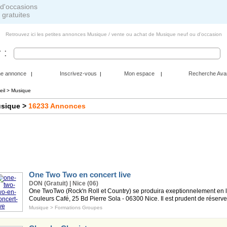
 gratuites
Retrouvez ici les petites annonces Musique / vente ou achat de Musique neuf ou d'occasion
 :
ne annonce
Inscrivez-vous
Mon espace
Recherche Ava
|
|
|
eil
>
Musique
sique
>
16233
Annonces
One Two Two en concert live
DON (Gratuit) | Nice (06)
One TwoTwo (Rock'n Roll et Country) se produira exeptionnelement en li
Couleurs Café, 25 Bd Pierre Sola - 06300 Nice. Il est prudent de réserve
Musique
>
Formations Groupes