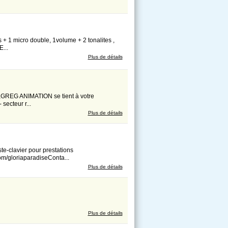
s + 1 micro double, 1volume + 2 tonalites ,
...
Plus de détails
..,GREG ANIMATION se tient à votre
secteur r...
Plus de détails
te-clavier pour prestations
m/gloriaparadiseConta...
Plus de détails
Plus de détails