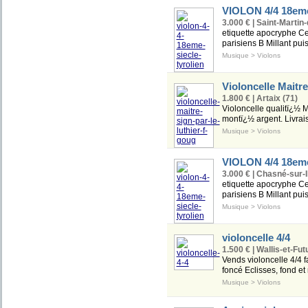
VIOLON 4/4 18eme 
3.000 € | Saint-Martin
etiquette apocryphe Ces
parisiens B Millant pui
Musique
>
Violons
Violoncelle Maitre
1.800 € | Artaix (71)
Violoncelle qualitï¿½ M
montï¿½ argent. Livrais
Musique
>
Violons
VIOLON 4/4 18eme 
3.000 € | Chasné-sur-Il
etiquette apocryphe Ces
parisiens B Millant pui
Musique
>
Violons
violoncelle 4/4
1.500 € | Wallis-et-Fut
Vends violoncelle 4/4 f
foncé Eclisses, fond e
Musique
>
Violons