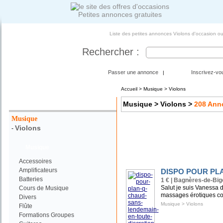
Petites annonces gratuites
Liste des petites annonces Violons d'occasion ou
Rechercher :
Passer une annonce
Inscrivez-vo
|
Accueil
>
Musique
> Violons
Votre Recherche :
Musique
> Violons
>
208
Ann
Musique
Violons
-
Musique
Accessoires
Amplificateurs
DISPO POUR PL
Batteries
1 € | Bagnères-de-Big
Salut je suis Vanessa d
Cours de Musique
massages érotiques co
Divers
Musique
>
Violons
Flûte
Formations Groupes