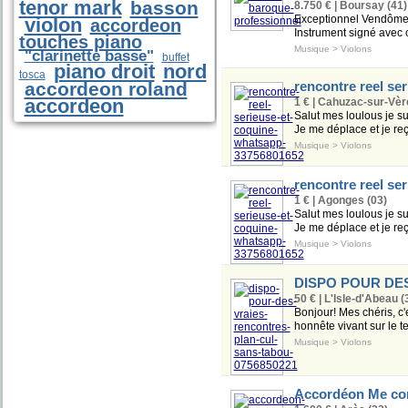
tenor mark
basson
8.750 € | Boursay (41)
Exceptionnel Vendôme v
violon
accordeon
Instrument signé avec cert
touches piano
Musique
>
Violons
"clarinette basse"
buffet
piano droit
nord
tosca
accordeon roland
rencontre reel se
accordeon
1 € | Cahuzac-sur-Vèr
Salut mes loulous je sui
Je me déplace et je reço
Musique
>
Violons
rencontre reel se
1 € | Agonges (03)
Salut mes loulous je sui
Je me déplace et je reço
Musique
>
Violons
DISPO POUR DE
50 € | L'Isle-d'Abeau (
Bonjour! Mes chéris, c'
honnête vivant sur le ter
Musique
>
Violons
Accordéon Me con