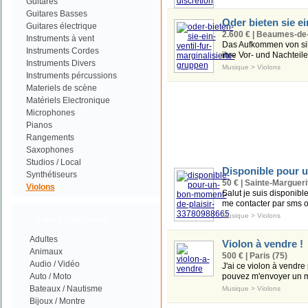
Guitares
Guitares Basses
Oder bieten sie ei
Guitares électrique
2.600 € | Beaumes-de-
Instruments à vent
Das Aufkommen von sili
Instruments Cordes
ihre Vor- und Nachteile 
Instruments Divers
Musique
>
Violons
Instruments pércussions
Materiels de scène
Matériels Electronique
Microphones
Pianos
Rangements
Saxophones
Studios / Local
Disponible pour 
Synthétiseurs
50 € | Sainte-Margueri
Violons
Salut je suis disponibl
me contacter par sms 
Musique
>
Violons
Autres Catégories
Adultes
Violon à vendre !
Animaux
500 € | Paris (75)
Audio / Vidéo
J'ai ce violon à vendre 
Auto / Moto
pouvez m'envoyer un 
Bateaux / Nautisme
Musique
>
Violons
Bijoux / Montre