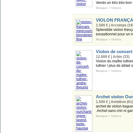
Vends un très très bon
Musique
>
Violons
VIOLON FRANÇA
1.500 € | Arcomps (18
Splendide violon franç
exceptionnel pour un i
Musique
>
Violons
Violon de concert
12.000 € | Arbis (33)
Violon du maître luthier
luthier ! plus de détail
Musique
>
Violons
Archet violon Our
1.500 € | Ambléon (01
archet de violon bague
.Archet sans crin ni garn
Musique
>
Violons