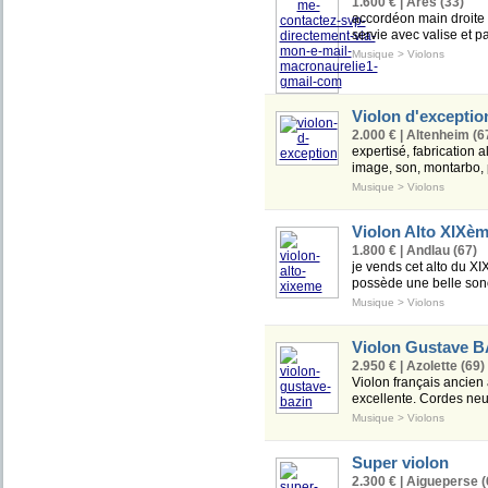
1.600 € | Arès (33)
accordéon main droite 
servie avec valise et p
Musique
>
Violons
Violon d'exceptio
2.000 € | Altenheim (6
expertisé, fabrication 
image, son, montarbo, 
Musique
>
Violons
Violon Alto XIXè
1.800 € | Andlau (67)
je vends cet alto du XIX
possède une belle sonor
Musique
>
Violons
Violon Gustave 
2.950 € | Azolette (69)
Violon français ancien 
excellente. Cordes neuv
Musique
>
Violons
Super violon
2.300 € | Aigueperse (