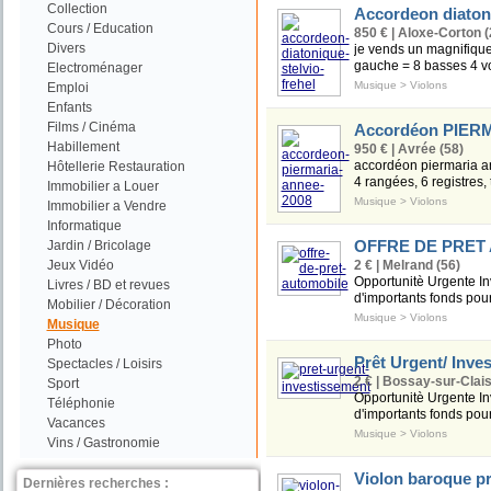
Collection
Accordeon diaton
Cours / Education
850 € | Aloxe-Corton (
Divers
je vends un magnifique
gauche = 8 basses 4 voi
Electroménager
Musique
>
Violons
Emploi
Enfants
Films / Cinéma
Accordéon PIERM
Habillement
950 € | Avrée (58)
accordéon piermaria an
Hôtellerie Restauration
4 rangées, 6 registres, t
Immobilier a Louer
Musique
>
Violons
Immobilier a Vendre
Informatique
OFFRE DE PRET
Jardin / Bricolage
Jeux Vidéo
2 € | Melrand (56)
Opportunitè Urgente In
Livres / BD et revues
d'importants fonds pour
Mobilier / Décoration
Musique
>
Violons
Musique
Photo
Prêt Urgent/ Inve
Spectacles / Loisirs
2 € | Bossay-sur-Clais
Sport
Opportunitè Urgente In
Téléphonie
d'importants fonds pour
Vacances
Musique
>
Violons
Vins / Gastronomie
Violon baroque p
Dernières recherches :