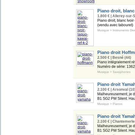
Piano droit, blanc
1.800 € | Allerey-sur-
Piano droit, blanc Ivo
(vendu avec tabouret)
Musique
>
Instruments Div
Piano droit Hoff
2.500 € | Besné (44)
Piano intégralement rév
Numéro de série: 136212
Musique
>
Saxophones
Piano droit Yama
2.100 € | Arsonval (10
Malheureusement, je do
B1 SG2 PW Silent. Haute
Musique
>
Pianos
Piano droit Yama
2.100 € | Chantemerle
Malheureusement, je do
B1 SG2 PW Silent. Haute