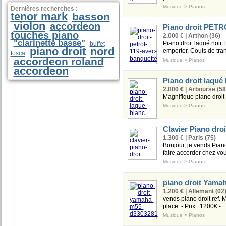
Musique
>
Pianos
Dernières recherches :
tenor mark
basson
violon
accordeon
Piano droit PETR
touches piano
2.000 € | Arthon (36)
"clarinette basse"
Piano droit laqué noir
buffet
piano droit
nord
emporter. Couts de tran
tosca
accordeon roland
Musique
>
Pianos
accordeon
Piano droit laqué
2.800 € | Arbourse (58
Magnifique piano droit
Musique
>
Pianos
Clavier Piano droi
1.300 € | Paris (75)
Bonjour, je vends Pian
faire accorder chez vo
Musique
>
Pianos
piano droit Yama
1.200 € | Allemant (02
vends piano droit ref. 
place. - Prix : 1200€ -
Musique
>
Pianos