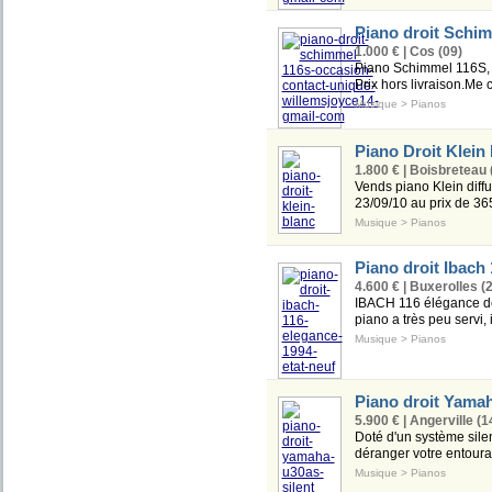
Piano droit Schi
1.000 € | Cos (09)
Piano Schimmel 116S, f
Prix hors livraison.Me 
Musique
>
Pianos
Piano Droit Klein
1.800 € | Boisbreteau 
Vends piano Klein diff
23/09/10 au prix de 365
Musique
>
Pianos
Piano droit Ibach 
4.600 € | Buxerolles (
IBACH 116 élégance de 
piano a très peu servi, 
Musique
>
Pianos
Piano droit Yama
5.900 € | Angerville (1
Doté d'un système silen
déranger votre entoura
Musique
>
Pianos