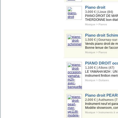
Piano droit
3.000 € | Lioux (84)
PIANO DROIT DE MARQ
THERDONNE bon état génér
Musique
>
Pianos
Piano droit Schi
1.500 € | Gournay-sur
Vends piano droit de 
Bonne tenue de l'accor
Musique
>
Pianos
PIANO DROIT occ
1.100 € | Allons (47)
LE YAMAHA M2H : UN P
instrument finition meri
Musique
>
Guitares
Piano droit PEA
2.000 € | Authumes (7
Instrument neuf et gar
Modéle showroom, co
Musique
>
Instruments à v