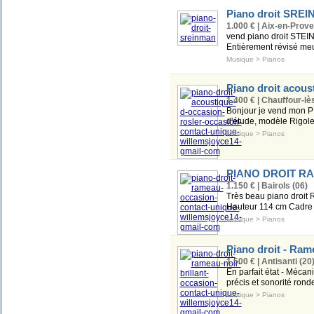
Piano droit SRE
1.000 € | Aix-en-Prove
vend piano droit STEIN
Entièrement révisé meub
Musique
>
Pianos
Piano droit acous
1.400 € | Chauffour-lès
Bonjour je vend mon P
d'étude, modèle Rigolet
Musique
>
Pianos
PIANO DROIT RAM
1.150 € | Bairols (06)
Très beau piano droit 
Hauteur 114 cm Cadre m
Musique
>
Pianos
Piano droit - Rame
1.500 € | Antisanti (20
En parfait état - Mécan
précis et sonorité rond
Musique
>
Pianos