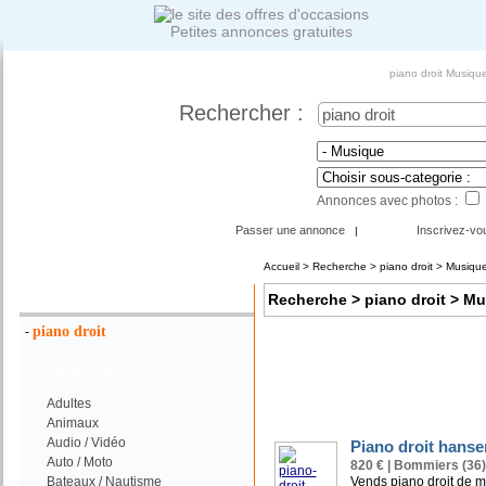
Petites annonces gratuites
piano droit Musiqu
Rechercher :
Annonces avec photos :
Passer une annonce
Inscrivez-vo
|
Accueil
>
Recherche
> piano droit > Musiqu
Votre Recherche :
Recherche
> piano droit > M
piano droit
-
Catégories
Adultes
Animaux
Audio / Vidéo
Piano droit hanse
Auto / Moto
820 € | Bommiers (36)
Bateaux / Nautisme
Vends piano droit de m