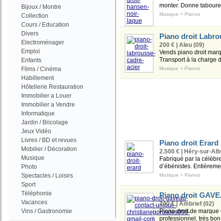
monter. Donne taboure
Bijoux / Montre
Musique
>
Pianos
Collection
Cours / Education
Divers
Piano droit Labro
Electroménager
200 € | Aleu (09)
Emploi
Vends piano droit marq
Transport à la charge d
Enfants
Films / Cinéma
Musique
>
Pianos
Habillement
Hôtellerie Restauration
Immobilier a Louer
Immobilier a Vendre
Informatique
Jardin / Bricolage
Jeux Vidéo
Livres / BD et revues
Piano droit Erard
Mobilier / Décoration
2.500 € | Héry-sur-Alb
Musique
Fabriqué par la célèbre 
d’ébénistes. Entièrement
Photo
Spectacles / Loisirs
Musique
>
Pianos
Sport
Téléphonie
Piano droit GAVE
Vacances
340 € | Ambrief (02)
Vins / Gastronomie
Piano droit de marque 
professionnel, très bon