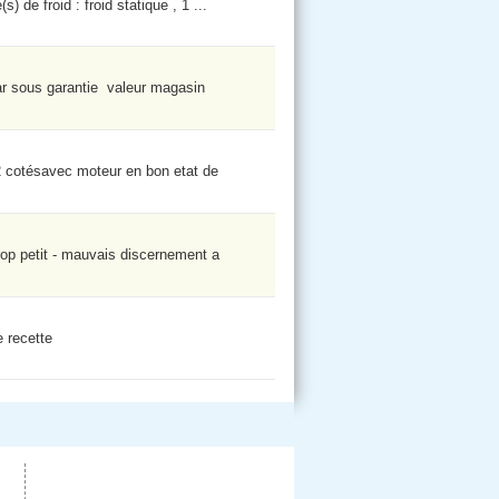
 de froid : froid statique , 1 ...
car sous garantie valeur magasin
2 cotésavec moteur en bon etat de
rop petit - mauvais discernement a
 recette