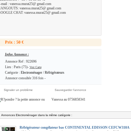
-mail : vanessa.murat25@ gmail.com
ANGOUTS: vanessa.murat25@ gmail.com
OOGLE CHAT: vanessa.murat25@ gmail.com
Prix : 50 €
Infos Annonce :
Annonce Ref : 922696
Lieu : Paris (75)-
Voir Carte
Catégorie :
Electroménager
/
Réfrigérateurs
Annonce consultée 316 fois -
Signaler un problème
Sauvegarder l'annonce
ou
Vanessa au 0756858341
Annonces Electroménager dans la même catégorie :
Réfrigérateur congélateur bas CONTINENTAL EDISSON CEFCW310A