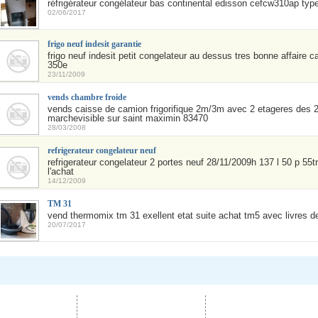
réfrigérateur congélateur bas continental edisson cefcw310ap type(s)
02/06/2017
frigo neuf indesit garantie
frigo neuf indesit petit congelateur au dessus tres bonne affaire 
350e
23/11/2009
vends chambre froide
vends caisse de camion frigorifique 2m/3m avec 2 etageres des 
marchevisible sur saint maximin 83470
28/03/2008
refrigerateur congelateur neuf
refrigerateur congelateur 2 portes neuf 28/11/2009h 137 l 50 p 55t
l'achat
14/12/2009
TM 31
vend thermomix tm 31 exellent etat suite achat tm5 avec livres de
20/07/2017