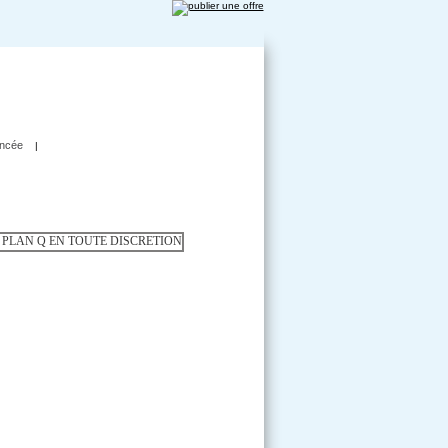
ncée
|