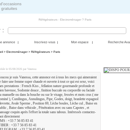
 gratuites
Réfrigérateurs - Electroménager ? Paris
 :
ne annonce
Inscrivez-vous
Mon espace
Recherche Ava
|
|
|
eil
>
Electroménager
>
Réfrigérateurs
> Paris
ISPO POUR PLAN Q EN TOUTE DISCRETION
liée le 05/08/2026 par Vanessa
oucou je suis Vanessa, cette annonce est à tous les mecs qui aimeraient
e faire une femme super chaude et ouverte à tout ce qui est sexe, voici
es prestations : French Kiss , fellation nature gourmande profonde et
ien baveuse, Sodomie douce , finition buccale ou corporelle ou faciale
u manuelle ou dans la bouche ou sur le visage, fessées et mots crus ( me
ominé ), Cunilingus, Annulingus, Pipe, Godes, doigt, branlette espagnol
 levrette, Avale Sperme , Position 69, Lèche boules, Lèche cul , Baise en
ublic , Baise dans véhicule , Pénétration avec ou sans Capotes , et
assage coquin après l'effort la totale sans tabous. Intéressés contactez-
oi directement
MS : +33 7 56 85 83 41
IBER : +33 7 56 85 83 41
ELEGRAM : +33 7 56 85 83 41