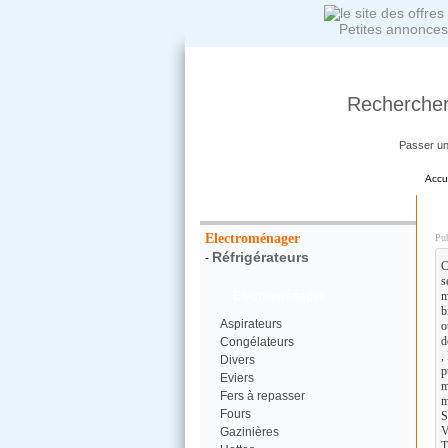
Petites annonces
Rechercher
Passer u
Accu
Votre Recherche :
D
Electroménager
Pub
Réfrigérateurs
-
C
s
Electroménager
m
b
Aspirateurs
o
d
Congélateurs
,
Divers
p
Eviers
m
Fers à repasser
m
Fours
S
V
Gazinières
T