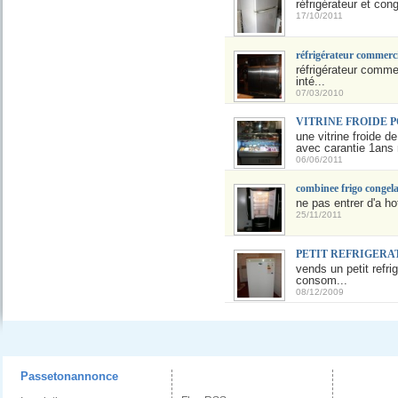
réfrigérateur et con
17/10/2011
réfrigérateur commerci
réfrigérateur comme
inté...
07/03/2010
VITRINE FROIDE 
une vitrine froide d
avec carantie 1ans
06/06/2011
combinee frigo congel
ne pas entrer d'a ho
25/11/2011
PETIT REFRIGERA
vends un petit refri
consom...
08/12/2009
Passetonannonce