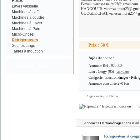
Hottes
E-mail : vanessa.murat25@ gmail.com
Laves vaisselle
HANGOUTS: vanessa.murat25@ gmai
Machines à café
GOOGLE CHAT: vanessa.murat25@ g
Machines à coudre
Machines à Laver
Machines à Pain
Micro-Ondes
Réfrigérateurs
Prix : 50 €
Sèches Linge
Tables à induction
Infos Annonce :
Annonce Ref : 922693
Autres Catégories
Lieu : Cergy (95)-
Voir Carte
Catégorie :
Electroménager
/
Réfrig
Annonce consultée 270 fois -
Signaler un problème
ou
V
Annonces Electroménager dans la mêm
Réfrigérateur et congé