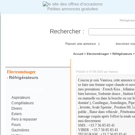
Petites annonces gratuites
Réfrigérat
Rechercher :
Passer une annonce
Inscrivez-vo
|
Accueil
>
Electroménager
>
Réfrigérateurs
>
Votre Recherche :
DISPO POUR PLAN Q C
Electroménager
Publiée le 07/08/2026 par Vanessa
Réfrigérateurs
-
Coucou je suis Vanessa, cette annonce es
se faire une femme super chaude et ouvert
Electroménager
mes prestations : French Kiss , fellati
bien baveuse, Sodomie douce , finition b
Aspirateurs
ou manuelle ou dans la bouche ou sur le
dominé ), Cunilingus, Annulingus, Pipe,
Congélateurs
, levrette, Avale Sperme , Position 69, L
Divers
public , Baise dans véhicule , Pénétratio
Eviers
massage coquin après l'effort la totale s
Fers à repasser
moi directement
Fours
SMS : +33 7 56 85 83 41
VIBER : +33 7 56 85 83 41
Gazinières
TELEGRAM : +33 7 56 85 83 41