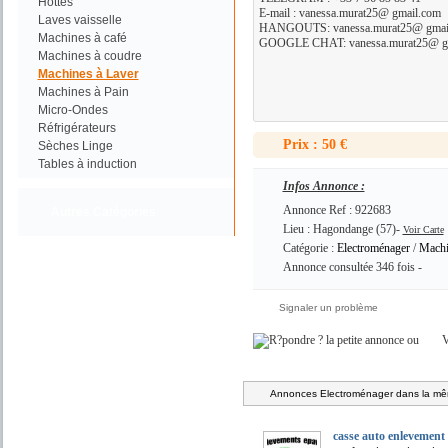
Hottes
E-mail : vanessa.murat25@ gmail.com
Laves vaisselle
HANGOUTS: vanessa.murat25@ gmai
Machines à café
GOOGLE CHAT: vanessa.murat25@ g
Machines à coudre
Machines à Laver
Machines à Pain
Micro-Ondes
Réfrigérateurs
Prix : 50 €
Sèches Linge
Tables à induction
Infos Annonce :
Annonce Ref : 922683
Autres Catégories
Lieu : Hagondange (57)-
Voir Carte
Catégorie :
Electroménager
/
Machi
Annonce consultée 346 fois -
Signaler un problème
ou
V
Annonces Electroménager dans la mêm
casse auto enlevement 