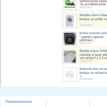
professionnel serie
,hs,accidenté,brulé.
09/07/2013
Machine à laver séc
bonjour, je vends m
...
19/04/2016
laveuse-essoreuse mac
* grande capacité -
panneaux...
09/08/2017
Machine à laver Whir
machine à laver wh
son achat il y a 5 
12/11/2017
Recherche dons de tou
bonjour, je recherc
.j...
04/02/2009
Passetonannonce