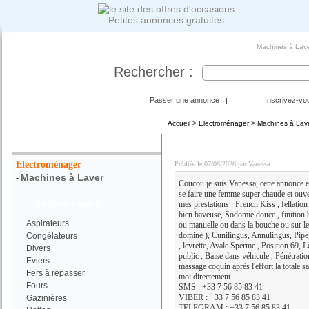
Petites annonces gratuites
Machines à Lav
Rechercher :
Passer une annonce
Inscrivez-vo
|
Accueil
>
Electroménager
>
Machines à Lav
Votre Recherche :
DISPO POUR PLAN Q C
Electroménager
Publiée le 07/08/2026 par Vanessa
Machines à Laver
-
Coucou je suis Vanessa, cette annonce es
se faire une femme super chaude et ouvert
Electroménager
mes prestations : French Kiss , fellati
bien baveuse, Sodomie douce , finition b
Aspirateurs
ou manuelle ou dans la bouche ou sur le
dominé ), Cunilingus, Annulingus, Pipe,
Congélateurs
, levrette, Avale Sperme , Position 69, L
Divers
public , Baise dans véhicule , Pénétratio
Eviers
massage coquin après l'effort la totale s
Fers à repasser
moi directement
Fours
SMS : +33 7 56 85 83 41
VIBER : +33 7 56 85 83 41
Gazinières
TELEGRAM : +33 7 56 85 83 41