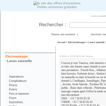
Petites annonces gratuites
Laves vaissel
Rechercher :
Passer une annonce
Inscrivez-vo
|
Accueil
>
Electroménager
>
Laves vaisselle
>
Votre Recherche :
DISPO POUR PLAN Q C
Electroménager
Publiée le 05/08/2026 par Vanessa
Laves vaisselle
-
Coucou je suis Vanessa, cette annonce es
se faire une femme super chaude et ouvert
Electroménager
mes prestations : French Kiss , fellati
bien baveuse, Sodomie douce , finition b
Aspirateurs
ou manuelle ou dans la bouche ou sur le
dominé ), Cunilingus, Annulingus, Pipe,
Congélateurs
, levrette, Avale Sperme , Position 69, L
Divers
public , Baise dans véhicule , Pénétratio
Eviers
massage coquin après l'effort la totale s
Fers à repasser
moi directement
Fours
SMS : +33 7 56 85 83 41
VIBER : +33 7 56 85 83 41
Gazinières
TELEGRAM : +33 7 56 85 83 41