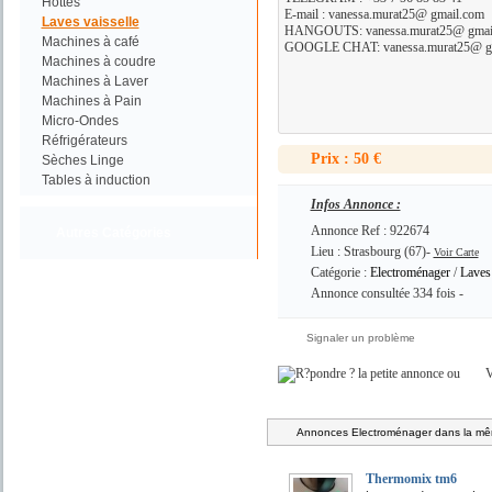
Hottes
E-mail : vanessa.murat25@ gmail.com
Laves vaisselle
HANGOUTS: vanessa.murat25@ gmai
Machines à café
GOOGLE CHAT: vanessa.murat25@ g
Machines à coudre
Machines à Laver
Machines à Pain
Micro-Ondes
Réfrigérateurs
Prix : 50 €
Sèches Linge
Tables à induction
Infos Annonce :
Annonce Ref : 922674
Autres Catégories
Lieu : Strasbourg (67)-
Voir Carte
Catégorie :
Electroménager
/
Laves 
Annonce consultée 334 fois -
Signaler un problème
ou
V
Annonces Electroménager dans la mêm
Thermomix tm6