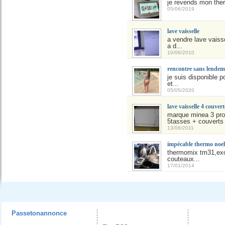
je revends mon ther
05/06/2019
lave vaisselle
a vendre lave vaiss
a d...
10/06/2010
rencontre sans lendem
je suis disponible 
et...
05/05/2020
lave vaisselle 4 couvert
marque minea 3 prog
5tasses + couverts
13/06/2011
impécable thermo noel 
thermomix tm31,exce
couteaux...
17/01/2014
Passetonannonce