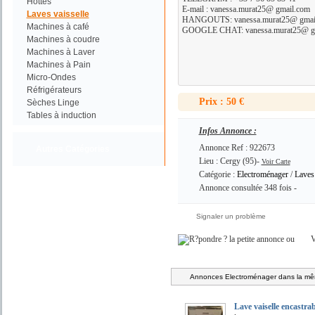
Hottes
E-mail : vanessa.murat25@ gmail.com
Laves vaisselle
HANGOUTS: vanessa.murat25@ gmai
Machines à café
GOOGLE CHAT: vanessa.murat25@ g
Machines à coudre
Machines à Laver
Machines à Pain
Micro-Ondes
Réfrigérateurs
Prix : 50 €
Sèches Linge
Tables à induction
Infos Annonce :
Annonce Ref : 922673
Autres Catégories
Lieu : Cergy (95)-
Voir Carte
Catégorie :
Electroménager
/
Laves 
Annonce consultée 348 fois -
Signaler un problème
ou
V
Annonces Electroménager dans la mêm
Lave vaiselle encastrab