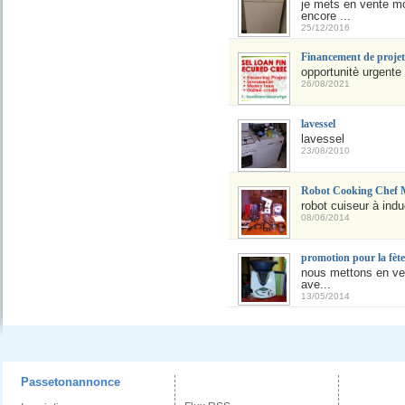
je mets en vente mo
encore ...
25/12/2016
Financement de projet
opportunitè urgente 
26/08/2021
lavessel
lavessel
23/08/2010
Robot Cooking Chef
robot cuiseur à indu
08/06/2014
promotion pour la fète
nous mettons en ven
ave...
13/05/2014
Passetonannonce