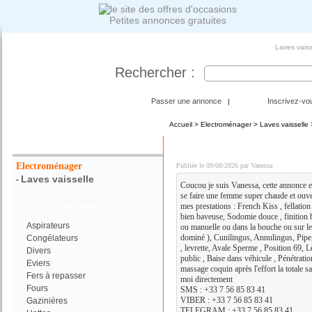
Petites annonces gratuites
Laves vaiss
Rechercher :
Passer une annonce
Inscrivez-vo
|
Accueil
>
Electroménager
>
Laves vaisselle
Votre Recherche :
DISPO POUR PLAN Q C
Electroménager
Publiée le 09/08/2026 par Vanessa
Laves vaisselle
-
Coucou je suis Vanessa, cette annonce es
se faire une femme super chaude et ouvert
Electroménager
mes prestations : French Kiss , fellati
bien baveuse, Sodomie douce , finition b
Aspirateurs
ou manuelle ou dans la bouche ou sur le
dominé ), Cunilingus, Annulingus, Pipe,
Congélateurs
, levrette, Avale Sperme , Position 69, L
Divers
public , Baise dans véhicule , Pénétratio
Eviers
massage coquin après l'effort la totale s
Fers à repasser
moi directement
Fours
SMS : +33 7 56 85 83 41
VIBER : +33 7 56 85 83 41
Gazinières
TELEGRAM : +33 7 56 85 83 41