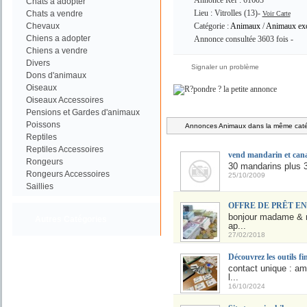
Annonce Ref : 61603
Chats a adopter
Lieu : Vitrolles (13)-
Chats a vendre
Voir Carte
Chevaux
Catégorie :
Animaux
/
Animaux exo
Chiens a adopter
Annonce consultée 3603 fois -
Chiens a vendre
Divers
Signaler un problème
Dons d'animaux
Oiseaux
Oiseaux Accessoires
Pensions et Gardes d'animaux
Poissons
Annonces Animaux dans la même catég
Reptiles
Reptiles Accessoires
vend mandarin et cana
Rongeurs
30 mandarins plus 
Rongeurs Accessoires
25/10/2009
Saillies
OFFRE DE PRÊT E
bonjour madame & mo
Autres Catégories
ap...
27/02/2018
Découvrez les outils f
contact unique :
am
l...
16/10/2024