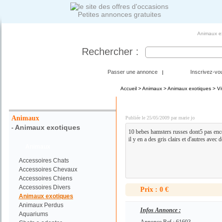
Petites annonces gratuites
Animaux ex
Rechercher :
Passer une annonce
Inscrivez-vo
|
Accueil
>
Animaux
>
Animaux exotiques
> Vit
Votre Recherche :
bebes hamsters russes ( 
Animaux
Publiée le 25/05/2009 par marie jo
Animaux exotiques
-
10 bebes hamsters russes dont5 pas enco
il y en a des gris clairs et d'autres avec 
Animaux
Accessoires Chats
Accessoires Chevaux
Accessoires Chiens
Accessoires Divers
Prix : 0 €
Animaux exotiques
Animaux Perdus
Infos Annonce :
Aquariums