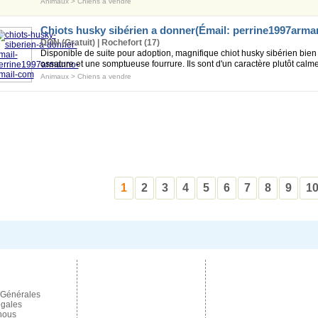
Animaux
>
Chiens a vendre
Chiots husky sibérien a donner(Émail:
perrine1997arm
DON (Gratuit) | Rochefort (17)
Disponible de suite pour adoption, magnifique chiot husky sibérien bien
ossature et une somptueuse fourrure. Ils sont d'un caractère plutôt calme 
Animaux
>
Chiens a vendre
1
2
3
4
5
6
7
8
9
1
 Générales
égales
nous