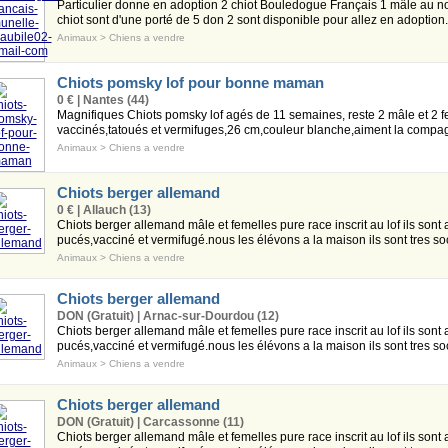
Particulier donne en adoption 2 chiot Bouledogue Français 1 mâle au no
chiot sont d'une porté de 5 don 2 sont disponible pour allez en adoption. 
Animaux
>
Chiens a vendre
Chiots pomsky lof pour bonne maman
0 € | Nantes (44)
Magnifiques Chiots pomsky lof agés de 11 semaines, reste 2 mâle et 2 f
vaccinés,tatoués et vermifuges,26 cm,couleur blanche,aiment la compagn
Animaux
>
Chiens a vendre
Chiots berger allemand
0 € | Allauch (13)
Chiots berger allemand mâle et femelles pure race inscrit au lof ils sont 
pucés,vacciné et vermifugé.nous les élévons a la maison ils sont tres soc
Animaux
>
Chiens a vendre
Chiots berger allemand
DON (Gratuit) | Arnac-sur-Dourdou (12)
Chiots berger allemand mâle et femelles pure race inscrit au lof ils sont 
pucés,vacciné et vermifugé.nous les élévons a la maison ils sont tres soc
Animaux
>
Chiens a vendre
Chiots berger allemand
DON (Gratuit) | Carcassonne (11)
Chiots berger allemand mâle et femelles pure race inscrit au lof ils sont 