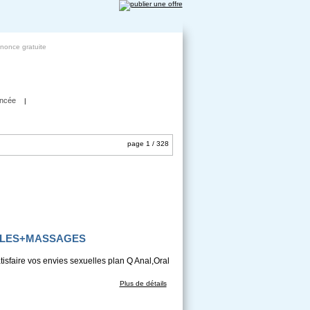
nnonce gratuite
ncée
|
page 1 / 328
ELLES+MASSAGES
atisfaire vos envies sexuelles plan Q Anal,Oral
Plus de détails