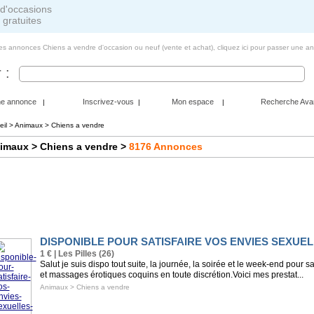
 gratuites
tes annonces Chiens a vendre d'occasion ou neuf (vente et achat),
cliquez ici pour passer une a
 :
ne annonce
Inscrivez-vous
Mon espace
Recherche Ava
|
|
|
eil
>
Animaux
> Chiens a vendre
imaux
> Chiens a vendre
>
8176
Annonces
DISPONIBLE POUR SATISFAIRE VOS ENVIES SEXU
1 € | Les Pilles (26)
Salut je suis dispo tout suite, la journée, la soirée et le week-end pour s
et massages érotiques coquins en toute discrétion.Voici mes prestat...
Animaux
>
Chiens a vendre