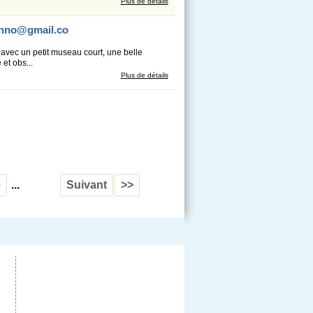
Plus de détails
anno@gmail.co
 avec un petit museau court, une belle
et obs...
Plus de détails
0
...
Suivant
>>