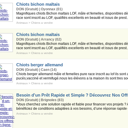
Chiots bichon maltais
DON (Gratuit) | Oyonnax (01)
Magnifiques chiots Bichon maltais LOF, mâle et femelles, disponibles d
race sont inscrit au LOF, qualifiés excellents en beauté et issus de prest..
Animaux
>
Chiens a vendre
Chiots bichon maltais
DON (Gratuit) | Arrancy (02)
Magnifiques chiots Bichon maltais LOF, mâle et femelles, disponibles d
race sont inscrit au LOF, qualifiés excellents en beauté et issus de prest..
Animaux
>
Chiens a vendre
Chiots berger allemand
DON (Gratuit) | Caen (14)
Chiots berger allemand mâle et femelles pure race inscrit au lof ils sont 
pucés,vacciné et vermifugé.nous les élévons a la maison ils sont tres soc
Animaux
>
Chiens a vendre
Besoin d'un Prêt Rapide et Simple ? Découvrez Nos Off
DON (Gratuit) | Brignoles (83)
"Vous cherchez une solution rapide et fiable pour financer vos projets ? 
bénéficiez de conditions adaptées à vos besoins, d’une réponse rapide e
Animaux
>
Chiens a vendre