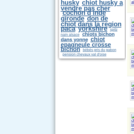
husky
chiot husky a
vendre pas cher
cochon d inde
gironde
don de
chiot dans la region
paca
yorkshire
spitz
chiots bichon
nain alsace
chiot
dans yonne
epagneule crosse
bichon
bébés gris du gabon
pension chevaux val d'oise