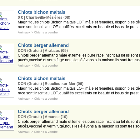
Chiots bichon maltais
0 € | Charleville-Mézières (08)
Magnifiques chiots Bichon maltais LOF, mâle et femelles, disponibles d
race sont inscrit au LOF, qualifiés excellents en beauté et issus de prest..
Animaux
>
Chiens a vendre
Chiots berger allemand
DON (Gratuit) | Arabaux (09)
Chiots berger allemand mâle et femelles pure race inscrit au lof ils sont 
pucés,vacciné et vermifugé.nous les élévons a la maison ils sont tres soc
Animaux
>
Chiens a vendre
Chiots bichon maltais
DON (Gratuit) | Beaulieu-sur-Mer (06)
Magnifiques chiots Bichon maltais LOF, mâle et femelles, disponibles d
race sont inscrit au LOF, qualifiés excellents en beauté et issus de prest..
Animaux
>
Chiens a vendre
Chiots berger allemand
DON (Gratuit) | Amance (10)
Chiots berger allemand mâle et femelles pure race inscrit au lof ils sont 
pucés,vacciné et vermifugé.nous les élévons a la maison ils sont tres soc
Animaux
>
Chiens a vendre