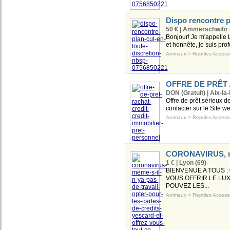
Dispo rencontre p
50 € | Ammerschwihr 
Bonjour! Je m'appelle L
et honnête, je suis pro
Animaux
>
Reptiles Access
OFFRE DE PRÊT 
DON (Gratuit) | Aix-la
Offre de prêt sérieux d
contacter sur le Site w
Animaux
>
Reptiles Access
CORONAVIRUS, même
1 € | Lyon (69)
BIENVENUE A TOUS :
VOUS OFFRIR LE LU
POUVEZ LES...
Animaux
>
Reptiles Access