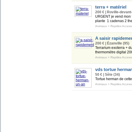
terra + matériel
200 € | Roville-devant
URGENT je vend mon ter
plante 1 cadenas 2 the
Animaux
>
Reptiles Access
A saisir rapideme
200 € | Ézanville (95)
Terrarium exoterra + d
thermomètre digital 20
Animaux
>
Reptiles Access
vds tortue herma
50 € | Sète (34)
Tortue herman de cette
Animaux
>
Reptiles Access