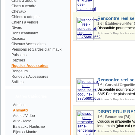
Chats a adopter
Chats a vendre
Chevaux
Chiens a adopter
Rencontre reel se
Chiens a vendre
1 € | Étables-sur-Mer 
Divers
Disponible pour rencontr
Dons d'animaux
Animaux
>
Reptiles Access
Oiseaux
Oiseaux Accessoires
Pensions et Gardes d'animaux
Poissons
Reptiles
Reptiles Accessoires
Rongeurs
Rongeurs Accessoires
Rencontre reel se
Saillies
1 € | Corvol-l'Orgueill
Disponible pour rencont
SMS Par de plaisanteri
Autres Catégories
Animaux
>
Reptiles Access
Adultes
Animaux
DISPO POUR RE
Audio / Vidéo
1 € | Beaumont (74)
Auto / Moto
Coucou je m'appelle Va
lendemain (plan cul ) e
Bateaux / Nautisme
Animaux
>
Reptiles Access
Bijoux / Montre