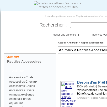
Petites annonces gratuites
Liste des petites annonces Reptiles Accessoires d'occa
Rechercher :
Passer une annonce
Inscrivez-vo
|
Accueil
>
Animaux
> Reptiles Accessoires
Votre Recherche :
Animaux
> Reptiles Accessoi
Animaux
Reptiles Accessoires
-
Animaux
Accessoires Chats
Accessoires Chevaux
Besoin d'un Prêt 
Accessoires Chiens
DON (Gratuit) | Beaure
"Vous cherchez une solu
Accessoires Divers
bénéficiez de condition
Animaux exotiques
Animaux
>
Reptiles Access
Animaux Perdus
Aquariums