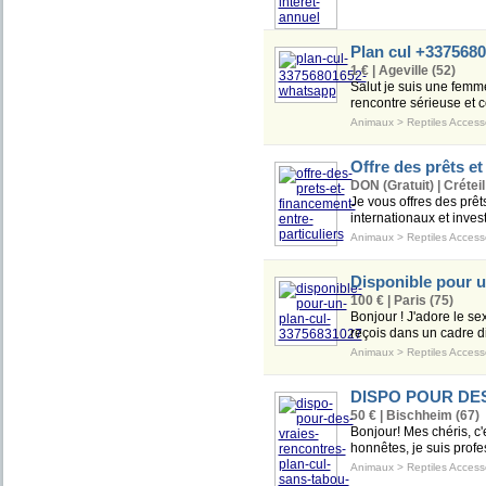
Plan cul +337568
1 € | Ageville (52)
Salut je suis une femme
rencontre sérieuse et c
Animaux
>
Reptiles Access
Offre des prêts et
DON (Gratuit) | Créteil
Je vous offres des prêt
internationaux et invest
Animaux
>
Reptiles Access
Disponible pour u
100 € | Paris (75)
Bonjour ! J'adore le se
reçois dans un cadre dis
Animaux
>
Reptiles Access
DISPO POUR DE
50 € | Bischheim (67)
Bonjour! Mes chéris, c'
honnêtes, je suis profe
Animaux
>
Reptiles Access