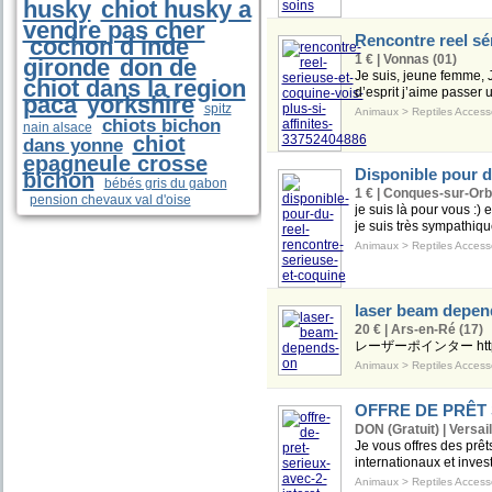
husky
chiot husky a
vendre pas cher
Rencontre reel sér
cochon d inde
1 € | Vonnas (01)
gironde
don de
Je suis, jeune femme, 
chiot dans la region
d’esprit j’aime passer
paca
yorkshire
spitz
Animaux
>
Reptiles Access
chiots bichon
nain alsace
chiot
dans yonne
epagneule crosse
Disponible pour d
bichon
bébés gris du gabon
1 € | Conques-sur-Orbi
pension chevaux val d'oise
je suis là pour vous :)
je suis très sympathiqu
Animaux
>
Reptiles Access
laser beam depen
20 € | Ars-en-Ré (17)
レーザーポインター https://
Animaux
>
Reptiles Access
OFFRE DE PRÊT 
DON (Gratuit) | Versail
Je vous offres des prêt
internationaux et invest
Animaux
>
Reptiles Access