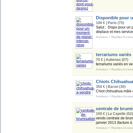
Disponible pour u
100 € | Paris (75)
Salut ; Dispo pour un p
déplace et mes service
Animaux
>
Reptiles Access
terrariums variés
75 € | Aubenas (07)
terrariums variés en ver
Animaux
>
Reptiles Access
Chiots Chihuahua
350 € | Baron (30)
Chiot chihuahua mâle c
Animaux
>
Reptiles Access
centrale de brumi
100 € | La Capelle (02)
vends centrale de bru
janvier 2013 (facture à 
Animaux
>
Reptiles Access