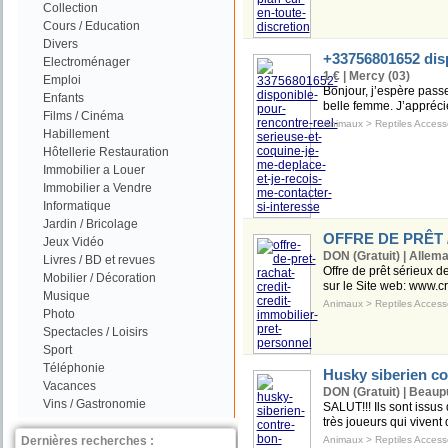
Collection
Cours / Education
Divers
+33756801652 disp
Electroménager
1 € | Mercy (03)
Emploi
Bonjour, j’espère pas
Enfants
belle femme. J’apprécie
Films / Cinéma
Animaux
>
Reptiles Access
Habillement
Hôtellerie Restauration
Immobilier a Louer
Immobilier a Vendre
Informatique
Jardin / Bricolage
OFFRE DE PRÊT 
Jeux Vidéo
DON (Gratuit) | Allem
Livres / BD et revues
Offre de prêt sérieux d
Mobilier / Décoration
sur le Site web: www.cr
Musique
Animaux
>
Reptiles Access
Photo
Spectacles / Loisirs
Sport
Téléphonie
Husky siberien co
Vacances
DON (Gratuit) | Beaup
Vins / Gastronomie
SALUT!!! Ils sont issus
très joueurs qui vivent
Dernières recherches :
Animaux
>
Reptiles Access