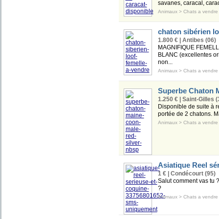
savanes, caracal, carac
Animaux
>
Chats a vendre
chaton sibérien lo
1.800 € | Antibes (06)
MAGNIFIQUE FEMELLE
BLANC (excellentes 
non...
Animaux
>
Chats a vendre
Superbe Chaton M
1.250 € | Saint-Gilles (
Disponible de suite à r
portée de 2 chatons. 
Animaux
>
Chats a vendre
Asiatique Reel s
1 € | Condécourt (95)
Salut comment vas tu ? 
?
Animaux
>
Chats a vendre