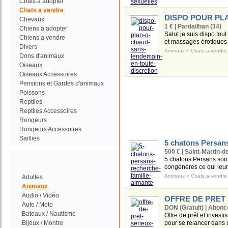
Chats a adopter
Chats a vendre
DISPO POUR PL
Chevaux
1 € | Pardailhan (34)
Chiens a adopter
Salut je suis dispo tout
Chiens a vendre
et massages érotiques c
Divers
Animaux
>
Chats a vendre
Dons d'animaux
Oiseaux
Oiseaux Accessoires
Pensions et Gardes d'animaux
Poissons
Reptiles
Reptiles Accessoires
Rongeurs
Rongeurs Accessoires
Saillies
5 chatons Persans
500 € | Saint-Martin-
5 chatons Persans sont 
Autres Catégories
congénères ce qui leur 
Animaux
>
Chats a vendre
Adultes
Animaux
Audio / Vidéo
OFFRE DE PRET 
Auto / Moto
DON (Gratuit) | Abonco
Bateaux / Nautisme
Offre de prêt et inves
Bijoux / Montre
pour se relancer dans u