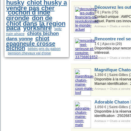
husky
chiot husky a
vendre pas cher
Découvrez les out
cochon d inde
0 € | Paris (75)
gironde
don de
Contact unique :
AMPC
actuel. Parmi ces inno
chiot dans la region
paca
yorkshire
Animaux
>
Chats a vendre
spitz
chiots bichon
nain alsace
chiot
dans yonne
Rencontre reel se
epagneule crosse
1 € | Ajaccio (20)
bichon
Disponible pour rencont
bébés gris du gabon
intéressé.
pension chevaux val d'oise
Animaux
>
Chats a vendre
Magnifique Chato
1.350 € | Saint-Gilles (
Disponible à la réserv
Maman identification :
Animaux
>
Chats a vendre
Adorable Chaton 
1.050 € | Saint-Gilles (
Disponible à la réserv
identification : 25026
Animaux
>
Chats a vendre