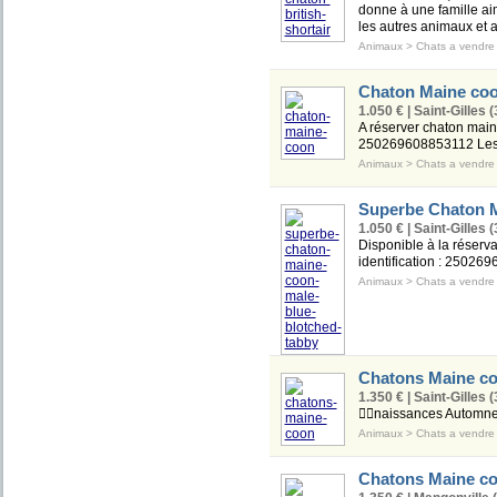
donne à une famille aim
les autres animaux et 
Animaux
>
Chats a vendre
Chaton Maine co
1.050 € | Saint-Gilles (
A réserver chaton main
250269608853112 Les p
Animaux
>
Chats a vendre
Superbe Chaton M
1.050 € | Saint-Gilles (
Disponible à la réserv
identification : 250269
Animaux
>
Chats a vendre
Chatons Maine c
1.350 € | Saint-Gilles (
🧚‍♀️naissances Automn
Animaux
>
Chats a vendre
Chatons Maine c