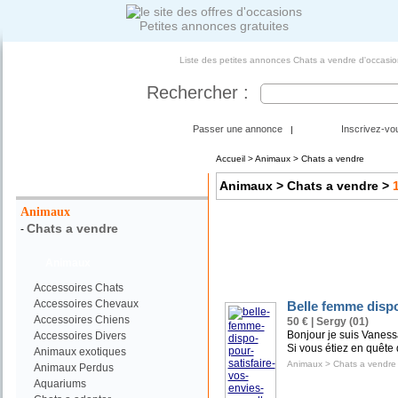
Petites annonces gratuites
Liste des petites annonces Chats a vendre d'occasio
Rechercher :
Passer une annonce
Inscrivez-vo
|
Accueil
>
Animaux
> Chats a vendre
Votre Recherche :
Animaux
> Chats a vendre
>
Animaux
Chats a vendre
-
Animaux
Accessoires Chats
Accessoires Chevaux
Belle femme dispo
Accessoires Chiens
50 € | Sergy (01)
Bonjour je suis Vaness
Accessoires Divers
Si vous étiez en quête
Animaux exotiques
Animaux
>
Chats a vendre
Animaux Perdus
Aquariums