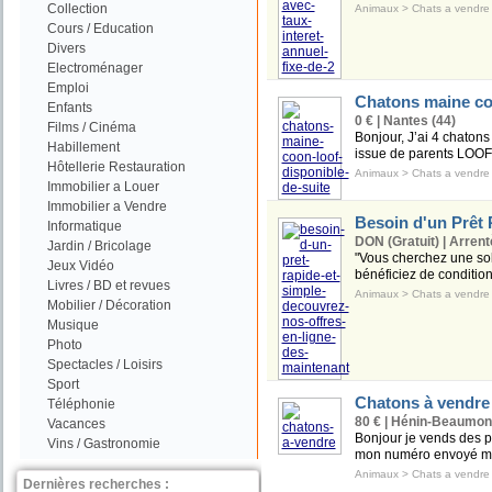
Collection
Animaux
>
Chats a vendre
Cours / Education
Divers
Electroménager
Emploi
Chatons maine coo
Enfants
0 € | Nantes (44)
Films / Cinéma
Bonjour, J’ai 4 chaton
Habillement
issue de parents LOOF e
Hôtellerie Restauration
Animaux
>
Chats a vendre
Immobilier a Louer
Immobilier a Vendre
Besoin d'un Prêt 
Informatique
DON (Gratuit) | Arren
Jardin / Bricolage
"Vous cherchez une solu
Jeux Vidéo
bénéficiez de condition
Livres / BD et revues
Animaux
>
Chats a vendre
Mobilier / Décoration
Musique
Photo
Spectacles / Loisirs
Sport
Chatons à vendre
Téléphonie
80 € | Hénin-Beaumont
Vacances
Bonjour je vends des pe
Vins / Gastronomie
mon numéro envoyé mo
Animaux
>
Chats a vendre
Dernières recherches :