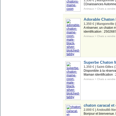
1.350 € | Mangonville 
🧚‍♀️naissances Automn
Animaux
>
Chats a vendre
Adorable Chaton M
1.350 € | Mangonville 
A réserver, un chaton 
identification : 250268
Animaux
>
Chats a vendre
Superbe Chaton Ma
1.350 € | Saint-Gilles (
Disponible à la réserv
Maman identification :
Animaux
>
Chats a vendre
chaton caracal et 
2.000 € | Andouillé-Neu
Bonjour et bienvenue. N