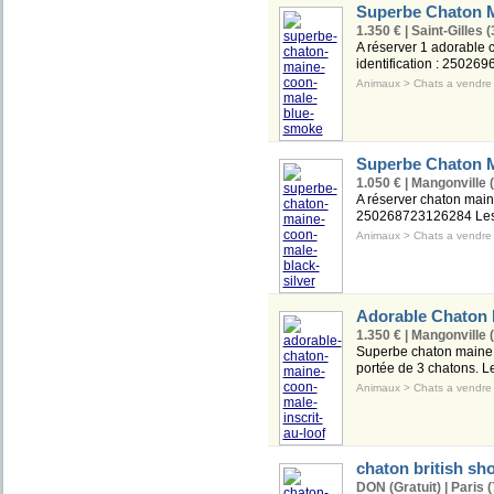
Superbe Chaton M
1.350 € | Saint-Gilles (
A réserver 1 adorable 
identification : 250269
Animaux
>
Chats a vendre
Superbe Chaton M
1.050 € | Mangonville 
A réserver chaton main
250268723126284 Les p
Animaux
>
Chats a vendre
Adorable Chaton M
1.350 € | Mangonville 
Superbe chaton maine c
portée de 3 chatons. L
Animaux
>
Chats a vendre
chaton british sho
DON (Gratuit) | Paris (