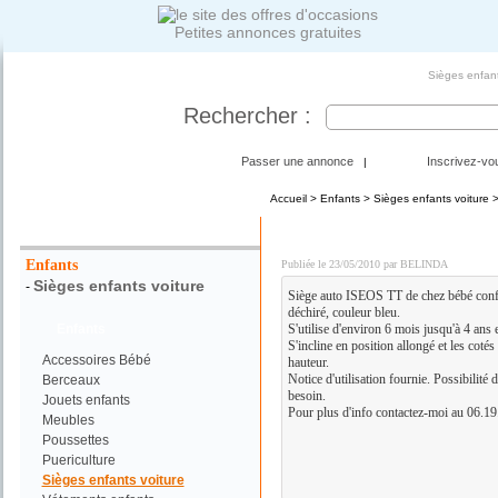
Petites annonces gratuites
Sièges enfant
Rechercher :
Passer une annonce
Inscrivez-vo
|
Accueil
>
Enfants
>
Sièges enfants voiture
>
Votre Recherche :
SIEGE AUTO ISEOS TT Gr
Enfants
Publiée le 23/05/2010 par BELINDA
Sièges enfants voiture
-
Siège auto ISEOS TT de chez bébé confort
déchiré, couleur bleu.
Enfants
S'utilise d'environ 6 mois jusqu'à 4 ans 
S'incline en position allongé et les cotés
Accessoires Bébé
hauteur.
Notice d'utilisation fournie. Possibilité
Berceaux
besoin.
Jouets enfants
Pour plus d'info contactez-moi au 06.19
Meubles
Poussettes
Puericulture
Sièges enfants voiture