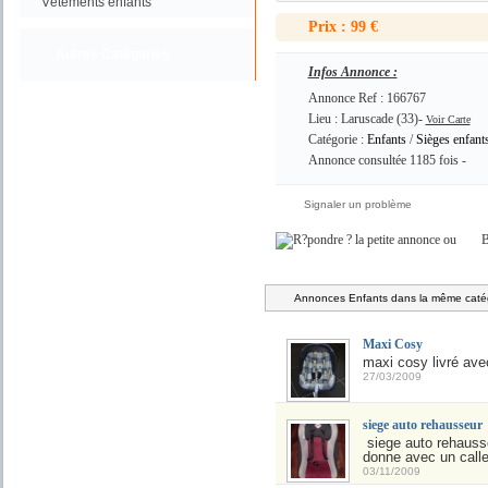
Vétements enfants
Prix : 99 €
Autres Catégories
Infos Annonce :
Annonce Ref : 166767
Lieu : Laruscade (33)-
Voir Carte
Catégorie :
Enfants
/
Sièges enfants
Annonce consultée 1185 fois -
Signaler un problème
ou
B
Annonces Enfants dans la même catég
Maxi Cosy
maxi cosy livré ave
27/03/2009
siege auto rehausseur
siege auto rehausse
donne avec un calle
03/11/2009