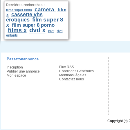
Dernières recherches :
camera
film
films super 8mm
cassette vhs
x
film super 8
érotiques
x
film super 8 porno
dvd x
films x
pret
dvd
enfants
Passetonannonce
Flux RSS
Inscription
Conditions Générales
Publier une annonce
Mentions légales
Mon espace
Contactez nous
Copyright (c)