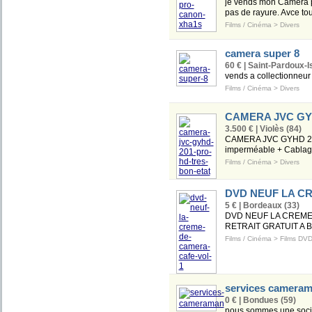
je vends mon Camera pr
pas de rayure. Avce tou
Films / Cinéma
>
Divers
camera super 8
60 € | Saint-Pardoux-I
vends a collectionneu
Films / Cinéma
>
Divers
CAMERA JVC GYHD
3.500 € | Violès (84)
CAMERA JVC GYHD 201 
imperméable + Cablages
Films / Cinéma
>
Divers
DVD NEUF LA C
5 € | Bordeaux (33)
DVD NEUF LA CREME
RETRAIT GRATUIT A
Films / Cinéma
>
Films DV
services camera
0 € | Bondues (59)
nous sommes une socié