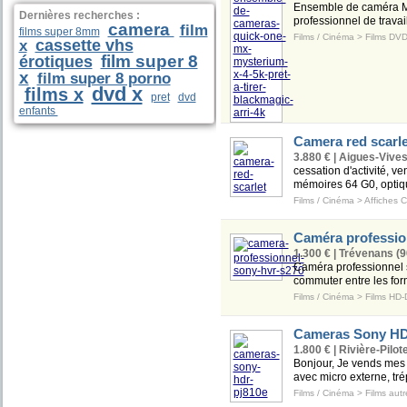
Ensemble de caméra My 
Dernières recherches :
professionnel de travai
camera
film
films super 8mm
Films / Cinéma
>
Films DV
cassette vhs
x
film super 8
érotiques
x
film super 8 porno
dvd x
films x
pret
dvd
enfants
Camera red scarle
3.880 € | Aigues-Vives
cessation d'activité, v
mémoires 64 G0, optiqu
Films / Cinéma
>
Affiches 
Caméra professi
1.300 € | Trévenans (9
Caméra professionne
commuter entre les for
Films / Cinéma
>
Films HD
Cameras Sony H
1.800 € | Rivière-Pilot
Bonjour, Je vends mes 
avec micro externe, tré
Films / Cinéma
>
Films autr