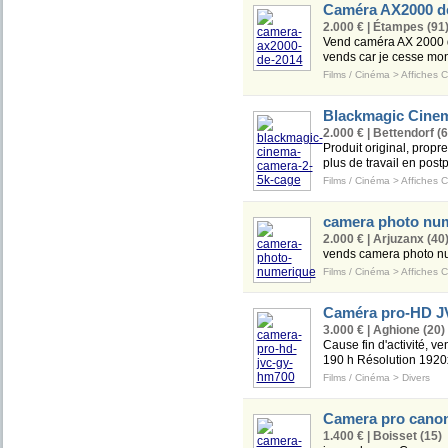
Caméra AX2000 d
2.000 € | Étampes (91
Vend caméra AX 2000 de
vends car je cesse mon a
Films / Cinéma
>
Affiches 
Blackmagic Cinem
2.000 € | Bettendorf (6
Produit original, prop
plus de travail en post
Films / Cinéma
>
Affiches 
camera photo nu
2.000 € | Arjuzanx (40
vends camera photo num
Films / Cinéma
>
Affiches 
Caméra pro-HD 
3.000 € | Aghione (20)
Cause fin d'activité, 
190 h Résolution 1920x
Films / Cinéma
>
Divers
Camera pro cano
1.400 € | Boisset (15)