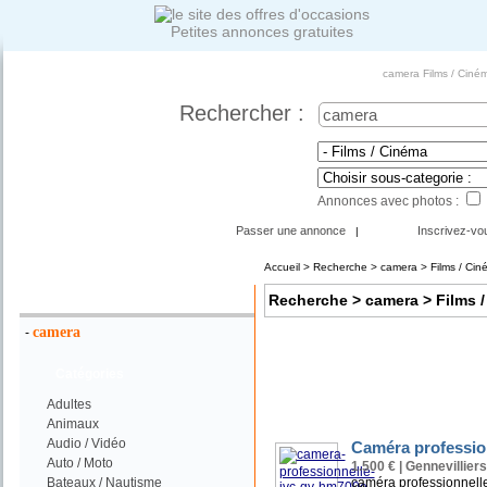
Petites annonces gratuites
camera Films / Ciné
Rechercher :
Annonces avec photos :
Passer une annonce
Inscrivez-vo
|
Accueil
>
Recherche
> camera > Films / Cin
Votre Recherche :
Recherche
> camera > Films 
camera
-
Catégories
Adultes
Animaux
Audio / Vidéo
Caméra professi
Auto / Moto
1.500 € | Gennevilliers
Bateaux / Nautisme
caméra professionnel