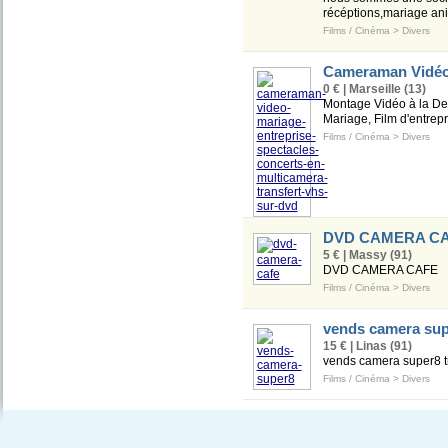
récéptions,mariage aniv
Films / Cinéma
>
Divers
Cameraman Vidéo 
0 € | Marseille (13)
Montage Vidéo à la De
Mariage, Film d'entrepr
Films / Cinéma
>
Divers
DVD CAMERA C
5 € | Massy (91)
DVD CAMERA CAFE
Films / Cinéma
>
Divers
vends camera sup
15 € | Linas (91)
vends camera super8 tr
Films / Cinéma
>
Divers