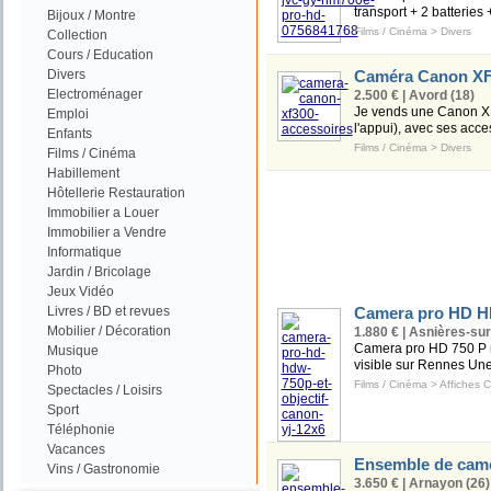
transport + 2 batteries 
Bijoux / Montre
Films / Cinéma
>
Divers
Collection
Cours / Education
Divers
Caméra Canon XF3
Electroménager
2.500 € | Avord (18)
Je vends une Canon XF30
Emploi
l'appui), avec ses access
Enfants
Films / Cinéma
>
Divers
Films / Cinéma
Habillement
Hôtellerie Restauration
Immobilier a Louer
Immobilier a Vendre
Informatique
Jardin / Bricolage
Jeux Vidéo
Livres / BD et revues
Camera pro HD H
Mobilier / Décoration
1.880 € | Asnières-su
Camera pro HD 750 P ma
Musique
visible sur Rennes Une
Photo
Films / Cinéma
>
Affiches 
Spectacles / Loisirs
Sport
Téléphonie
Vacances
Ensemble de camér
Vins / Gastronomie
3.650 € | Arnayon (26)