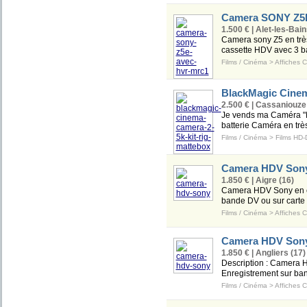
Camera SONY Z5
1.500 € | Alet-les-Bain
Camera sony Z5 en très
cassette HDV avec 3 bat
Films / Cinéma
>
Affiches 
BlackMagic Cinem
2.500 € | Cassaniouze
Je vends ma Caméra "
batterie Caméra en très
Films / Cinéma
>
Films HD
Camera HDV Son
1.850 € | Aigre (16)
Camera HDV Sony en exce
bande DV ou sur carte 
Films / Cinéma
>
Affiches 
Camera HDV Son
1.850 € | Angliers (17)
Description : Camera HD
Enregistrement sur ban
Films / Cinéma
>
Affiches 