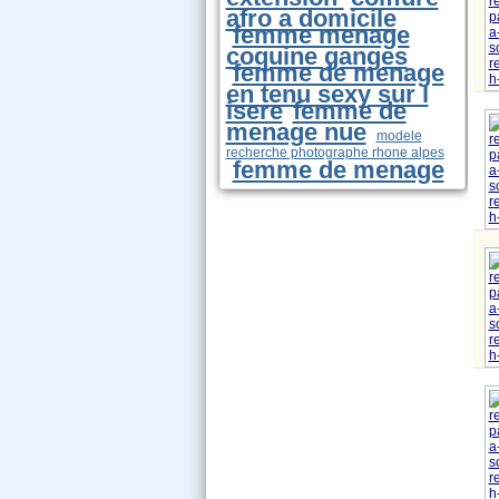
afro a domicile
femme menage
coquine ganges
femme de menage
en tenu sexy sur l
isere
femme de
menage nue
modele
recherche photographe rhone alpes
femme de menage