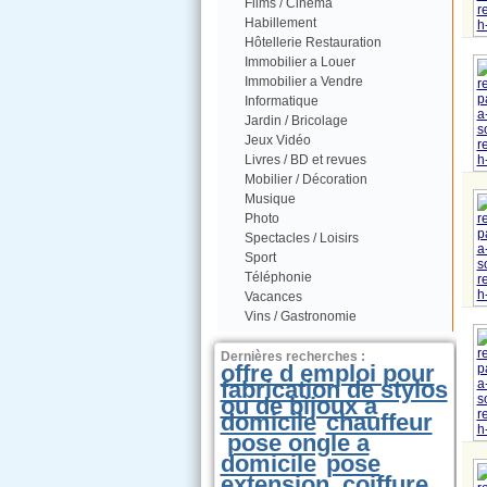
Films / Cinéma
Habillement
Hôtellerie Restauration
Immobilier a Louer
Immobilier a Vendre
Informatique
Jardin / Bricolage
Jeux Vidéo
Livres / BD et revues
Mobilier / Décoration
Musique
Photo
Spectacles / Loisirs
Sport
Téléphonie
Vacances
Vins / Gastronomie
Dernières recherches :
offre d emploi pour
fabrication de stylos
ou de bijoux a
domicile
chauffeur
pose ongle a
domicile
pose
extension
coiffure