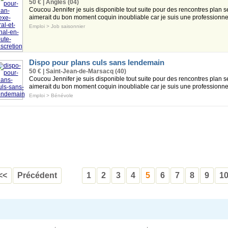
50 € | Angles (04)
Coucou Jennifer je suis disponible tout suite pour des rencontres plan
aimerait du bon moment coquin inoubliable car je suis une professionnell
Emploi
>
Job saisonnier
Dispo pour plans culs sans lendemain
50 € | Saint-Jean-de-Marsacq (40)
Coucou Jennifer je suis disponible tout suite pour des rencontres plan
aimerait du bon moment coquin inoubliable car je suis une professionnell
Emploi
>
Bénévole
<<
Précédent
1
2
3
4
5
6
7
8
9
1