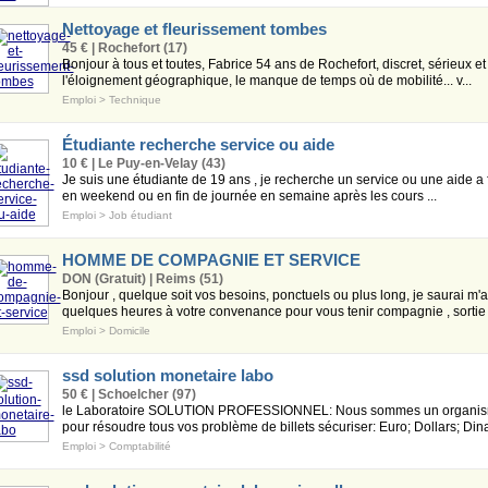
Nettoyage et fleurissement tombes
45 € | Rochefort (17)
Bonjour à tous et toutes, Fabrice 54 ans de Rochefort, discret, sérieux et
l'éloignement géographique, le manque de temps où de mobilité... v...
Emploi
>
Technique
Étudiante recherche service ou aide
10 € | Le Puy-en-Velay (43)
Je suis une étudiante de 19 ans , je recherche un service ou une aide a 
en weekend ou en fin de journée en semaine après les cours ...
Emploi
>
Job étudiant
HOMME DE COMPAGNIE ET SERVICE
DON (Gratuit) | Reims (51)
Bonjour , quelque soit vos besoins, ponctuels ou plus long, je saurai m'ad
quelques heures à votre convenance pour vous tenir compagnie , sortie ,a
Emploi
>
Domicile
ssd solution monetaire labo
50 € | Schoelcher (97)
le Laboratoire SOLUTION PROFESSIONNEL: Nous sommes un organisme
pour résoudre tous vos problème de billets sécuriser: Euro; Dollars; Dinar,
Emploi
>
Comptabilité