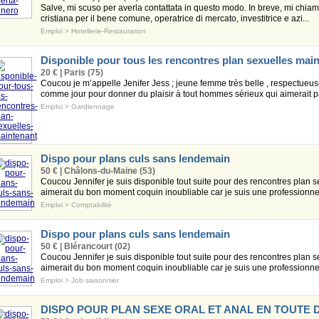
Salve, mi scuso per averla contattata in questo modo. In breve, mi chiam
cristiana per il bene comune, operatrice di mercato, investitrice e azi...
Emploi
>
Hotellerie-Restauration
Disponible pour tous les rencontres plan sexuelles mai
20 € | Paris (75)
Coucou je m’appelle Jenifer Jess ; jeune femme très belle , respectueuse 
comme jour pour donner du plaisir à tout hommes sérieux qui aimerait pa
Emploi
>
Gardiennage
Dispo pour plans culs sans lendemain
50 € | Châlons-du-Maine (53)
Coucou Jennifer je suis disponible tout suite pour des rencontres plan
aimerait du bon moment coquin inoubliable car je suis une professionnell
Emploi
>
Comptabilité
Dispo pour plans culs sans lendemain
50 € | Blérancourt (02)
Coucou Jennifer je suis disponible tout suite pour des rencontres plan
aimerait du bon moment coquin inoubliable car je suis une professionnell
Emploi
>
Job saisonnier
DISPO POUR PLAN SEXE ORAL ET ANAL EN TOUTE 