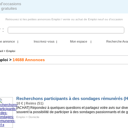
 gratuites
Retrouvez ici les petites annonces Emploi / vente ou achat de Emploi neuf ou d'occasion
 :
ne annonce
Inscrivez-vous
Mon espace
Recherche Ava
|
|
|
eil
>
Emploi
ploi
>
14688
Annonces
Recherchons participants à des sondages rémunérés (H
10 € | Reims (51)
[ACHAT] Répondez à quelques questions et partagez votre avis sur diver
souvent la possibilité de participer à des sondages passionnants et de ga
Emploi
>
Domicile