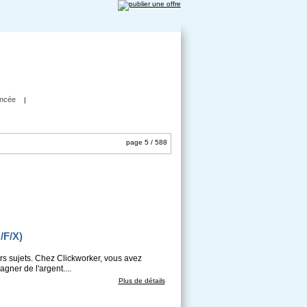
ncée
|
page 5 / 588
/F/X)
s sujets. Chez Clickworker, vous avez
gner de l'argent....
Plus de détails