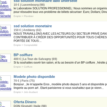
ssd solution monetaire labo unierselle
10 € | Luxembourg (98)
le Laboratoire SOLUTION PROFESSIONNEL: Nous sommes un organisme
pour résoudre tous vos problème de billets sécuriser: Euro; Dollars; Dinar,
Emploi
>
Plombier
ssd solution monetaire
150 € | Ambleny (02)
NOUS TRAVAILLONS AVEC LES ACTEURS DU SECTEUR PRIVÉ DAN
CONTRIBUER À CRÉER DES OPPORTUNITÉS POUR TOUS CHÈRES C
PORTÉE DE TOUS:...
Emploi
>
Comptabilité
BP coiffure
400 € | La Tour-de-Salvagny (69)
Si tu souhaites ouvrir ton salon, et tu as besoin d’un BP coiffure , hésite
Emploi
>
Coiffure
Modele photo disponible
70 € | Paris (75)
Bonjour , Je m’appelle Eros , modèle photo depuis 5 ans et disponible po
lingerie au porn art . Etant parisienne si vous souhaitez que je vienn...
Emploi
>
Job étudiant
Oferta Dinero
DON (Gratuit) | Italie (98)