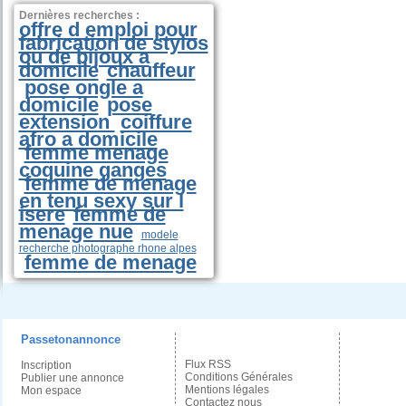
Dernières recherches :
offre d emploi pour
fabrication de stylos
ou de bijoux a
domicile
chauffeur
pose ongle a
domicile
pose
extension
coiffure
afro a domicile
femme menage
coquine ganges
femme de menage
en tenu sexy sur l
isere
femme de
menage nue
modele
recherche photographe rhone alpes
femme de menage
Passetonannonce
Flux RSS
Inscription
Conditions Générales
Publier une annonce
Mentions légales
Mon espace
Contactez nous