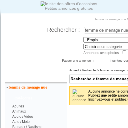
Petites annonces gratuites
femme de menage nue Em
Rechercher :
Annonces avec photos :
Passer une annonce
Inscrivez-vo
|
Accueil
>
Recherche
> femme de menage nu
Votre Recherche :
Recherche
> femme de menag
femme de menage nue
-
Aucune annonce ne corres
Publiez une petite annon
Catégories
Inscrivez-vous et publiez
Adultes
Animaux
Audio / Vidéo
Auto / Moto
Bateaux / Nautisme