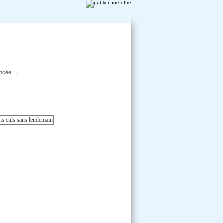
ncée
|