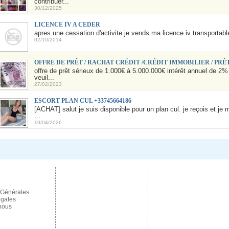
contribuer...
30/12/2025
LICENCE IV A CEDER
apres une cessation d'activite je vends ma licence iv transportabl
02/10/2014
OFFRE DE PRÊT / RACHAT CRÉDIT /CRÉDIT IMMOBILIER / PRÊ
offre de prêt sérieux de 1.000€ à 5.000.000€ intérêt annuel de 2%
veuil...
27/02/2023
ESCORT PLAN CUL +33745664186
[ACHAT] salut je suis disponible pour un plan cul. je reçois et je me
...
10/04/2026
 Générales
égales
nous