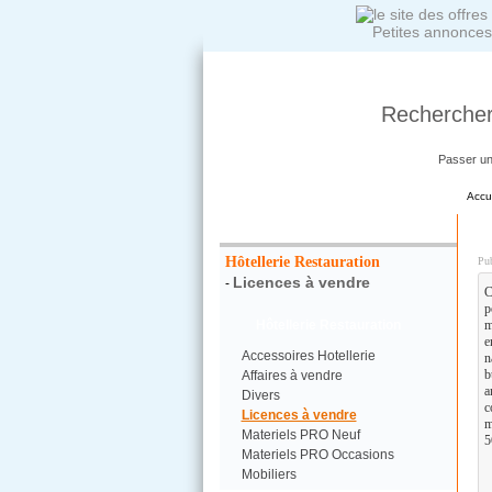
Petites annonces
Rechercher
Passer u
Accu
Votre Recherche :
D
Hôtellerie Restauration
Pub
Licences à vendre
-
C
p
Hôtellerie Restauration
m
e
Accessoires Hotellerie
n
b
Affaires à vendre
a
Divers
c
Licences à vendre
m
Materiels PRO Neuf
5
Materiels PRO Occasions
Mobiliers