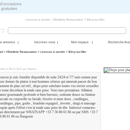
 gratuites
Licences à vendre - Hôtellerie Restauration ? Bény-sur-Mer
 :
ne annonce
Inscrivez-vous
Mon espace
Recherche Ava
|
|
|
eil
>
Hôtellerie Restauration
>
Licences à vendre
> Bény-sur-Mer
ispo pour plans culs sans lendemain
liée le 08/11/2025 par Vanessa
oucou je suis Jennifer disponible de suite 24/24 et 7/7 nuit comme jour
our donner du plaisir à tout hommes sérieux qui aimerait passer du bon
oment de plan cul réel , dispo pour satisfaire toutes vos envies sexuelles
n toute discrétion la totale sans prise. Voici mes prestations: fellation
ature gourmande profonde et bien baveuse, sodomie douce ou finition
uccale ou corporelle ou faciale, fessées et mots doux , cunilingus,
nnulingus, pipe, godes , branlette espagnol , levrette , doigt et massage
oquin après l'effort c'est la totale sans prise de tête. Intéressé contactez-
oi directement par WHATSAPP +33 7 56 86 61 66 ou par SMS +33 7
6 86 61 66 ou Hangouts