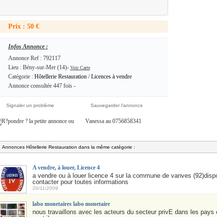
Prix : 50 €
Infos Annonce :
Annonce Ref : 792117
Lieu : Bény-sur-Mer (14)-
Voir Carte
Catégorie :
Hôtellerie Restauration
/
Licences à vendre
Annonce consultée 447 fois -
Signaler un problème
Sauvegarder l'annonce
ou
Vanessa au 0756858341
Annonces Hôtellerie Restauration dans la même catégorie :
A vendre, à louer, Licence 4
a vendre ou à louer licence 4 sur la commune de vanves (92)dispo
contacter pour toutes informations
20/11/2009
labo monetaires labo monetaire
nous travaillons avec les acteurs du secteur privÉ dans les pays