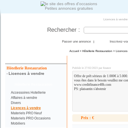
Petites annonces gratuites
Licences à vendre 
Rechercher :
Passer une annonce
Inscrivez-vo
|
Accueil
>
Hôtellerie Restauration
>
Licences
Votre Recherche :
OFFRE DE PRÊT / RACH
Hôtellerie Restauration
Publiée le 27/02/2023 par finance
Licences à vendre
-
Offre de prêt sérieux de 1.000€ à 5.000
vous êtes dans le besoin veuillez me cont
Hôtellerie Restauration
www.creditfinance48h.com
PS: plaisantin s'abstenir
Accessoires Hotellerie
Affaires à vendre
Divers
Licences à vendre
Materiels PRO Neuf
Prix : €
Materiels PRO Occasions
Mobiliers