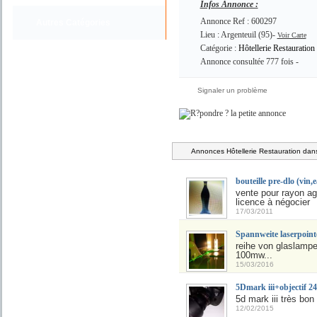
Infos Annonce :
Annonce Ref : 600297
Autres Catégories
Lieu : Argenteuil (95)-
Voir Carte
Catégorie :
Hôtellerie Restauration
Annonce consultée 777 fois -
Signaler un problème
Annonces Hôtellerie Restauration dan
bouteille pre-dlo (vin,e
vente pour rayon ag
licence à négocier
17/03/2011
Spannweite laserpoin
reihe von glaslampe
100mw...
15/03/2016
5Dmark iii+objectif 
5d mark iii très bon
12/02/2015