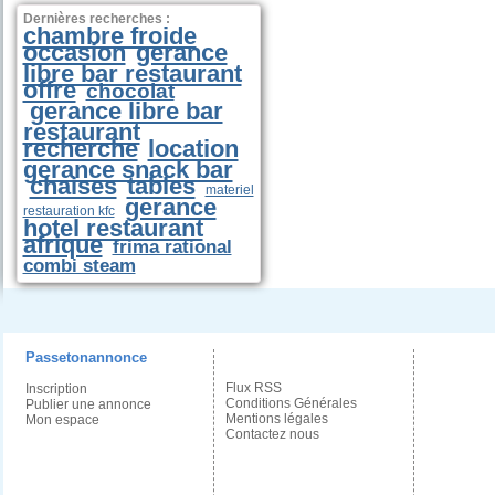
Dernières recherches :
chambre froide
occasion
gerance
libre bar restaurant
offre
chocolat
gerance libre bar
restaurant
recherche
location
gerance snack bar
chaises
tables
materiel
gerance
restauration kfc
hotel restaurant
afrique
frima rational
combi steam
Passetonannonce
Flux RSS
Inscription
Conditions Générales
Publier une annonce
Mentions légales
Mon espace
Contactez nous