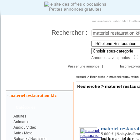
Petites annonces gratuites
materiel restauration kfc Hôtelle
Rechercher :
Annonces avec photos :
Passer une annonce
Inscrivez-vo
|
Accueil
>
Recherche
> materiel restauration 
Votre Recherche :
Recherche
> materiel restaura
materiel restauration kfc
-
Catégories
Adultes
Animaux
Audio / Vidéo
materiel restaura
Auto / Moto
5.000 € | Noisy-le-Gra
Bateaux / Nautisme
tout le materiel de res