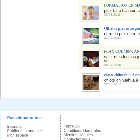
FORMATION EN M
pour faire baisser l
03/03/2011
Offre de prêt entre pa
offre de prêt entre p
23/07/2021
PLAN CUL 100% ANAL
salut mes loulous j
su...
26/07/2026
chiots chihuahua à poi
chiots chihuahua à p
22/08/2014
Passetonannonce
Flux RSS
Inscription
Conditions Générales
Publier une annonce
Mentions légales
Mon espace
Contactez nous