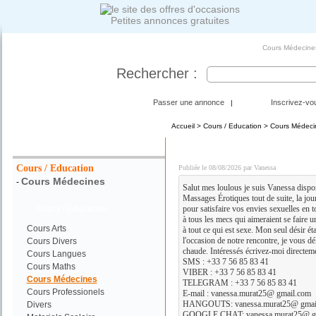
Petites annonces gratuites
Cours Médecines
Rechercher :
Passer une annonce
Inscrivez-vo
|
Accueil
>
Cours / Education
>
Cours Médeci
Votre Recherche :
DISPO POUR PLAN Q C
Cours / Education
Publiée le 08/08/2026 par Vanessa
Cours Médecines
-
Salut mes loulous je suis Vanessa disp
Massages Érotiques tout de suite, la jour
Cours / Education
pour satisfaire vos envies sexuelles en t
à tous les mecs qui aimeraient se faire
Cours Arts
à tout ce qui est sexe. Mon seul désir ét
l'occasion de notre rencontre, je vous dé
Cours Divers
chaude. Intéressés écrivez-moi directem
Cours Langues
SMS : +33 7 56 85 83 41
Cours Maths
VIBER : +33 7 56 85 83 41
Cours Médecines
TELEGRAM : +33 7 56 85 83 41
Cours Professionels
E-mail : vanessa.murat25@ gmail.com
HANGOUTS: vanessa.murat25@ gmai
Divers
GOOGLE CHAT: vanessa.murat25@ g