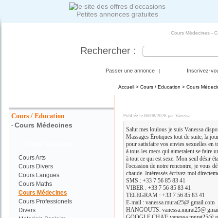
Petites annonces gratuites
Cours Médecines - C
Rechercher :
Passer une annonce
Inscrivez-vo
|
Accueil
>
Cours / Education
>
Cours Médeci
Votre Recherche :
DISPO POUR PLAN Q C
Cours / Education
Publiée le 06/08/2026 par Vanessa
Cours Médecines
-
Salut mes loulous je suis Vanessa disp
Massages Érotiques tout de suite, la jour
Cours / Education
pour satisfaire vos envies sexuelles en t
à tous les mecs qui aimeraient se faire
Cours Arts
à tout ce qui est sexe. Mon seul désir ét
l'occasion de notre rencontre, je vous dé
Cours Divers
chaude. Intéressés écrivez-moi directem
Cours Langues
SMS : +33 7 56 85 83 41
Cours Maths
VIBER : +33 7 56 85 83 41
Cours Médecines
TELEGRAM : +33 7 56 85 83 41
Cours Professionels
E-mail : vanessa.murat25@ gmail.com
HANGOUTS: vanessa.murat25@ gmai
Divers
GOOGLE CHAT: vanessa.murat25@ g