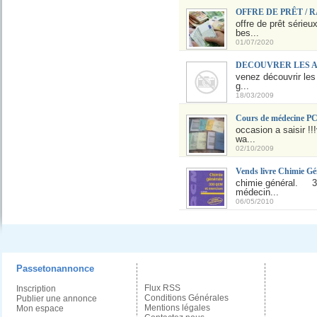
OFFRE DE PRÊT / 
offre de prêt série
bes...
01/07/2020
DECOUVRER LES A
venez découvrir les
g...
18/03/2009
Cours de médecine PC
occasion a saisir !
wa...
02/10/2009
Vends livre Chimie Gé
chimie général. 33
médecin...
06/05/2010
Passetonannonce
Flux RSS
Inscription
Conditions Générales
Publier une annonce
Mentions légales
Mon espace