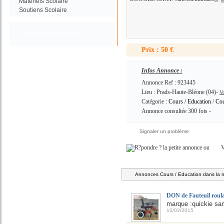
Materiels Scolaire
Soutiens Scolaire
Autres Catégories
Prix : 50 €
Infos Annonce :
Annonce Ref : 923445
Lieu : Prads-Haute-Bléone (04)-
Vo
Catégorie :
Cours / Education
/
Cou
Annonce consultée 300 fois -
Signaler un problème
ou
V
Annonces Cours / Education dans la 
DON de Fauteuil roula
marque :quickie samb
10/03/2015