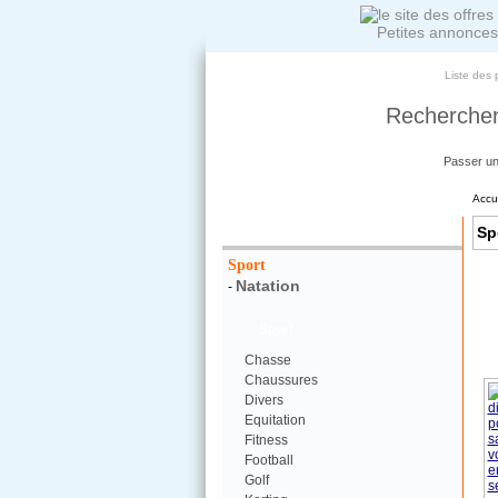
Petites annonces
Liste des 
Rechercher
Passer u
Accu
Votre Recherche :
Sp
Sport
Natation
-
Sport
Chasse
Chaussures
Divers
Equitation
Fitness
Football
Golf