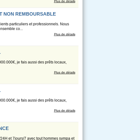
Plus de détails
ENT NON REMBOURSABLE
ts particuliers et professionnels. Nous
ensemble co...
Plus de détails
L
000.000€, je fais aussi des prêts locaux,
Plus de détails
L
000.000€, je fais aussi des prêts locaux,
Plus de détails
ANCE
4H/24H et 7jours/7 avec tout hommes sympa et