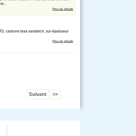
xc...
Plus de détails
 LTD, carbone biax sandwich, sur-épaisseur
Plus de détails
Suivant
>>