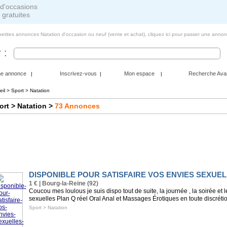
 gratuites
petites annonces Natation d'occasion ou neuf (vente et achat),
cliquez ici pour passer une annon
 :
ne annonce
Inscrivez-vous
Mon espace
Recherche Ava
|
|
|
eil
>
Sport
> Natation
ort
> Natation
>
73
Annonces
DISPONIBLE POUR SATISFAIRE VOS ENVIES SEXU
1 € | Bourg-la-Reine (92)
Coucou mes loulous je suis dispo tout de suite, la journée , la soirée et
sexuelles Plan Q réel Oral Anal et Massages Érotiques en toute discrétion
Sport
>
Natation