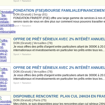
Sport
>
Natation
FONDATION (FSE)/BOURSE FAMILIALE/FINANCEM
DON (Gratuit) | Sergy (01)
FONDATION FINREFF (FSE) offre une large gamme de services à nos clien
serons ravis de vous en dire plus sur comment nous pouvons travailler 
Sport
>
Natation
OFFRE DE PRÊT SÉRIEUX AVEC 2% INTÉRÊT ANNUE
DON (Gratuit) | Versailles (78)
Je vous offres des prêts d'argent entre particuliers allant de 3000€ à 20.
internationaux et investissements en particulier les prêts entre tous les...
Sport
>
Natation
OFFRE DE PRÊT SÉRIEUX AVEC 2% INTÉRÊT ANNUE
DON (Gratuit) | Versailles (78)
Je vous offres des prêts d'argent entre particuliers allant de 3000€ à 20.
internationaux et investissements en particulier les prêts entre tous les...
Sport
>
Natation
DISPONIBLE RENCONTRE PLAN CUL 24H/24 EN FR
DON (Gratuit) | Paris (75)
Mes chéris, je suis disponibles pour les rencontres plan cul sérieux 2