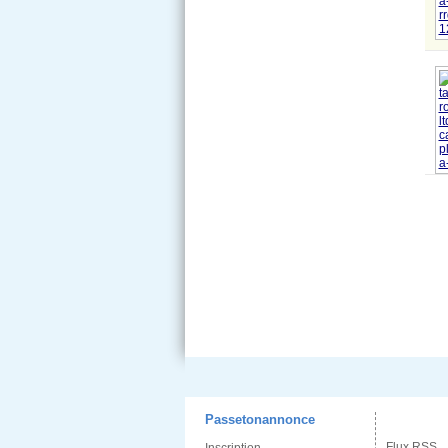
Passetonannonce
Flux RSS