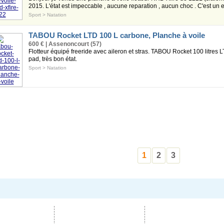
2015. L'état est impeccable , aucune reparation , aucun choc . C'est un e
Sport
>
Natation
TABOU Rocket LTD 100 L carbone, Planche à voile
600 € | Assenoncourt (57)
Flotteur équipé freeride avec aileron et stras. TABOU Rocket 100 litres
pad, très bon état.
Sport
>
Natation
1
2
3