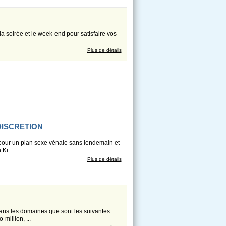
la soirée et le week-end pour satisfaire vos
..
Plus de détails
DISCRETION
 pour un plan sexe vénale sans lendemain et
Ki...
Plus de détails
ans les domaines que sont les suivantes:
illion, ...