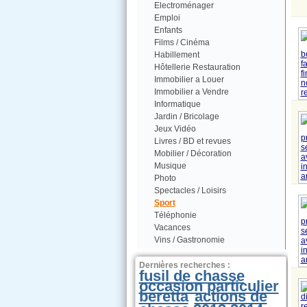
Electroménager
Emploi
Enfants
Films / Cinéma
Habillement
Hôtellerie Restauration
Immobilier a Louer
Immobilier a Vendre
Informatique
Jardin / Bricolage
Jeux Vidéo
Livres / BD et revues
Mobilier / Décoration
Musique
Photo
Spectacles / Loisirs
Sport
Téléphonie
Vacances
Vins / Gastronomie
Dernières recherches :
fusil de chasse
occasion particulier
beretta
actions de