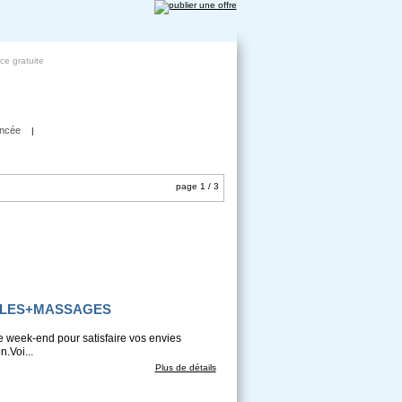
ce gratuite
ncée
|
page 1 / 3
ELLES+MASSAGES
 le week-end pour satisfaire vos envies
.Voi...
Plus de détails