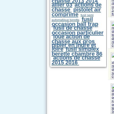
chasse 2013 2014
allier 03
actions de
chasse
pistolet air
comprime
fusil semi
fusil
automatique beretta
occasion ball trap
fusil de chasse
occasion particulier
loue action de
chasse aux gros
gibier en indre et
loire
fusil simplex
berette chambre 86
actions de chasse
2015 2016