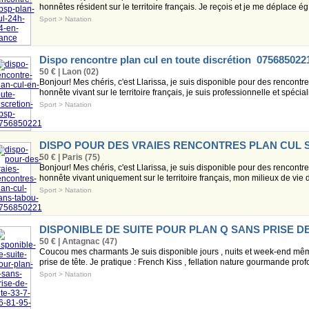
honnêtes résident sur le territoire français. Je reçois et je me déplace ég.
Sport
>
Natation
Dispo rencontre plan cul en toute discrétion 075685022
50 € | Laon (02)
Bonjour! Mes chéris, c'est Llarissa, je suis disponible pour des rencont
honnête vivant sur le territoire français, je suis professionnelle et spéciali
Sport
>
Natation
DISPO POUR DES VRAIES RENCONTRES PLAN CUL S
50 € | Paris (75)
Bonjour! Mes chéris, c'est Llarissa, je suis disponible pour des rencont
honnête vivant uniquement sur le territoire français, mon milieux de vie 
Sport
>
Natation
DISPONIBLE DE SUITE POUR PLAN Q SANS PRISE DE T
50 € | Antagnac (47)
Coucou mes charmants Je suis disponible jours , nuits et week-end même
prise de tête. Je pratique : French Kiss , fellation nature gourmande profo
Sport
>
Natation