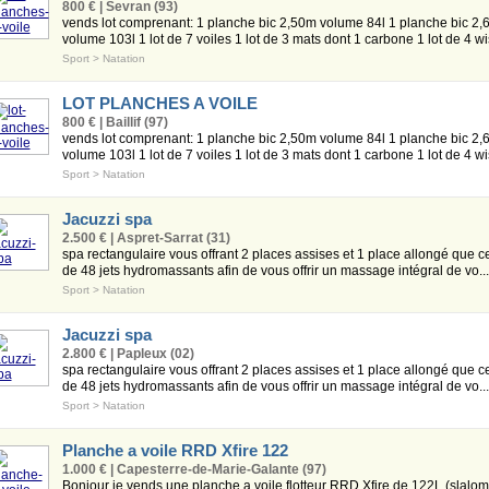
800 € | Sevran (93)
vends lot comprenant: 1 planche bic 2,50m volume 84l 1 planche bic 2,
volume 103l 1 lot de 7 voiles 1 lot de 3 mats dont 1 carbone 1 lot de 4 wis
Sport
>
Natation
LOT PLANCHES A VOILE
800 € | Baillif (97)
vends lot comprenant: 1 planche bic 2,50m volume 84l 1 planche bic 2,
volume 103l 1 lot de 7 voiles 1 lot de 3 mats dont 1 carbone 1 lot de 4 wis
Sport
>
Natation
Jacuzzi spa
2.500 € | Aspret-Sarrat (31)
spa rectangulaire vous offrant 2 places assises et 1 place allongé que ce 
de 48 jets hydromassants afin de vous offrir un massage intégral de vo...
Sport
>
Natation
Jacuzzi spa
2.800 € | Papleux (02)
spa rectangulaire vous offrant 2 places assises et 1 place allongé que ce 
de 48 jets hydromassants afin de vous offrir un massage intégral de vo...
Sport
>
Natation
Planche a voile RRD Xfire 122
1.000 € | Capesterre-de-Marie-Galante (97)
Bonjour je vends une planche a voile flotteur RRD Xfire de 122L (slalom