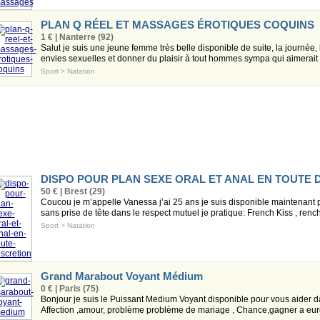
PLAN Q RÉEL ET MASSAGES ÉROTIQUES COQUINS
1 € | Nanterre (92)
Salut je suis une jeune femme très belle disponible de suite, la journée, 
envies sexuelles et donner du plaisir à tout hommes sympa qui aimerait .
Sport
>
Natation
DISPO POUR PLAN SEXE ORAL ET ANAL EN TOUTE 
50 € | Brest (29)
Coucou je m’appelle Vanessa j’ai 25 ans je suis disponible maintenant
sans prise de tête dans le respect mutuel je pratique: French Kiss , rench 
Sport
>
Natation
Grand Marabout Voyant Médium
0 € | Paris (75)
Bonjour je suis le Puissant Medium Voyant disponible pour vous aider d
Affection ,amour, problème problème de mariage , Chance,gagner a euro-m