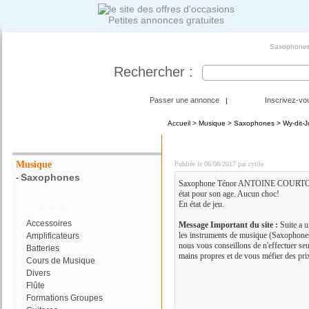
Petites annonces gratuites
Saxophones -
Rechercher :
Passer une annonce
Inscrivez-vo
|
Accueil
>
Musique
>
Saxophones
> Wy-dit-Jo
Votre Recherche :
Saxophone Ténor
Musique
Publiée le 06/08/2017 par cyrile
Saxophones
-
Saxophone Ténor ANTOINE COURTOIS a
état pour son age. Aucun choc!
Musique
En état de jeu.
Accessoires
Message Important du site :
Suite a u
les instruments de musique (Saxophones,
Amplificateurs
nous vous conseillons de n'effectuer se
Batteries
mains propres et de vous méfier des prix
Cours de Musique
Divers
Flûte
Formations Groupes