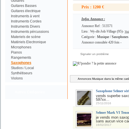
Guitares
Guitares Basses
Prix : 1200 €
Guitares électrique
Instruments à vent
Infos Annonce :
Instruments Cordes
Annonce Ref : 513571
Instruments Divers
Lieu : Wy-dit-Joli-Village (95)-
Instruments pércussions
Voi
Materiels de scène
Catégorie :
Musique
/
Saxophones
Matériels Electronique
Annonce consultée 420 fois -
Microphones
Pianos
Signaler un problème
Rangements
Saxophones
Studios / Local
Synthétiseurs
Violons
Annonces Musique dans la même catég
Saxophone Selmer séri
Autres Catégories
vends superbe saxoph
597xx...
25/11/2016
Selmer Mark VI Teno
je vends mon saxoph
sans aucun vice ca
16/02/2017