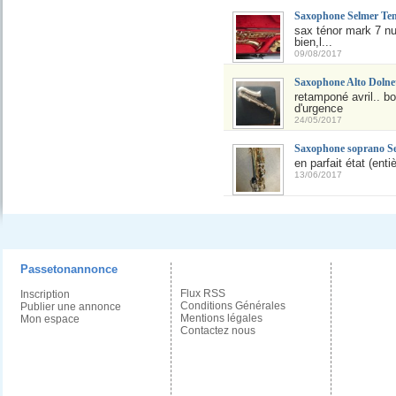
Saxophone Selmer Te
sax ténor mark 7 n
bien,l...
09/08/2017
Saxophone Alto Dolne
retamponé avril.. b
d'urgence
24/05/2017
Saxophone soprano Se
en parfait état (enti
13/06/2017
Passetonannonce
Flux RSS
Inscription
Conditions Générales
Publier une annonce
Mentions légales
Mon espace
Contactez nous