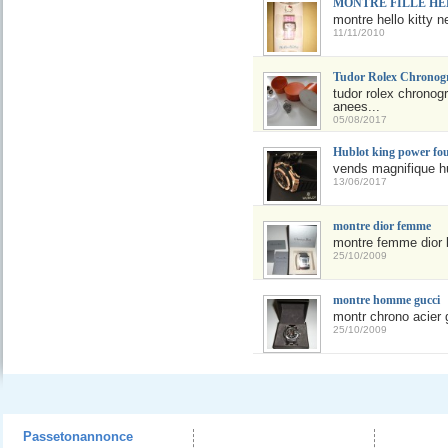
MONTRE FILLE HE
montre hello kitty 
11/11/2010
Tudor Rolex Chronog
tudor rolex chronog
anees...
05/08/2017
Hublot king power fou
vends magnifique hub
13/06/2017
montre dior femme
montre femme dior br
25/10/2009
montre homme gucci
montr chrono acier 
25/10/2009
Passetonannonce