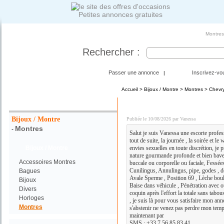
Petites annonces gratuites
Montres 
Rechercher :
Passer une annonce
Inscrivez-vo
|
Accueil
>
Bijoux / Montre
>
Montres
> Chevr
Votre Recherche :
Rencontre pour plan cul e
Bijoux / Montre
Publiée le 10/08/2026 par Vanessa
Montres
-
Salut je suis Vanessa une escorte profe
tout de suite, la journée , la soirée et l
Bijoux / Montre
envies sexuelles en toute discrétion, je p
nature gourmande profonde et bien bave
Accessoires Montres
buccale ou corporelle ou faciale, Fessée
Cunilingus, Annulingus, pipe, godes , doi
Bagues
Avale Sperme , Position 69 , Lèche boule
Bijoux
Baise dans véhicule , Pénétration avec 
Divers
coquin après l'effort la totale sans tabous
Horloges
, je suis là pour vous satisfaire mon ann
Montres
s'abstenir ne venez pas perdre mon temp
maintenant par
SMS : +33 7 56 85 83 41