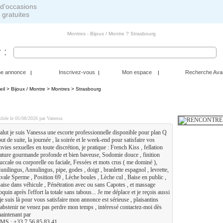
 gratuites
Montres - Bijoux / Montre ? Strasbourg
 :
ne annonce
Inscrivez-vous
Mon espace
Recherche Ava
|
|
|
eil
>
Bijoux / Montre
>
Montres
> Strasbourg
ENCONTRE COQUINE CHAUDE EN TOUTE DISCRETION
liée le 05/08/2026 par Vanessa
alut je suis Vanessa une escorte professionnelle disponible pour plan Q
out de suite, la journée , la soirée et le week-end pour satisfaire vos
nvies sexuelles en toute discrétion, je pratique : French Kiss , fellation
ature gourmande profonde et bien baveuse, Sodomie douce , finition
uccale ou corporelle ou faciale, Fessées et mots crus ( me dominé ),
unilingus, Annulingus, pipe, godes , doigt , branlette espagnol , levrette,
vale Sperme , Position 69 , Lèche boules , Lèche cul , Baise en public ,
aise dans véhicule , Pénétration avec ou sans Capotes , et massage
oquin après l'effort la totale sans tabous... Je me déplace et je reçois aussi
 je suis là pour vous satisfaire mon annonce est sérieuse , plaisantins
'abstenir ne venez pas perdre mon temps , intéressé contactez-moi dès
aintenant par
MS : +33 7 56 85 83 41