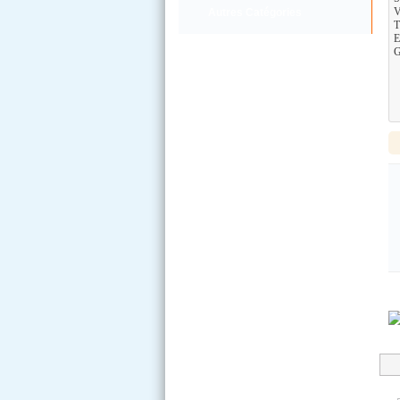
V
Autres Catégories
T
E
G