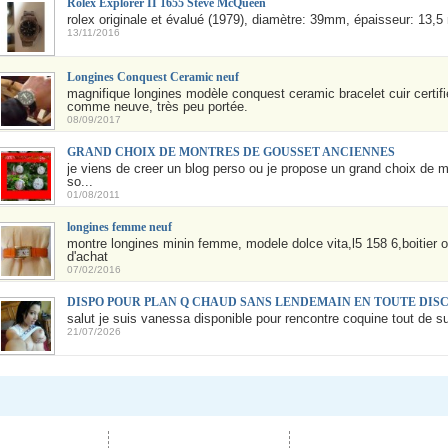
Rolex Explorer II 1655 Steve McQueen
rolex originale et évalué (1979), diamètre: 39mm, épaisseur: 13,5
13/11/2016
Longines Conquest Ceramic neuf
magnifique longines modèle conquest ceramic bracelet cuir certifié
comme neuve, très peu portée.
08/09/2017
GRAND CHOIX DE MONTRES DE GOUSSET ANCIENNES
je viens de creer un blog perso ou je propose un grand choix de m
so...
01/08/2011
longines femme neuf
montre longines minin femme, modele dolce vita,l5 158 6,boitier o
d'achat
07/02/2016
DISPO POUR PLAN Q CHAUD SANS LENDEMAIN EN TOUTE DIS
salut je suis vanessa disponible pour rencontre coquine tout de suite
21/07/2026