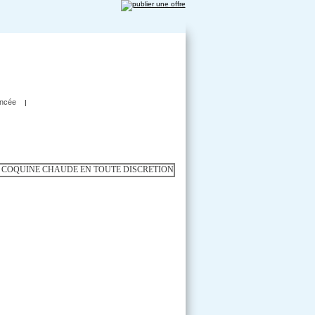
ncée
|