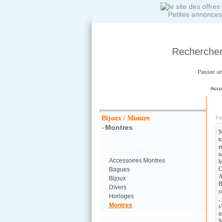
Petites annonces
Rechercher
Passer u
Accu
Votre Recherche :
R
Bijoux / Montre
Pub
Montres
-
S
t
Bijoux / Montre
e
n
Accessoires Montres
b
C
Bagues
A
Bijoux
B
Divers
c
Horloges
,
Montres
s
m
S