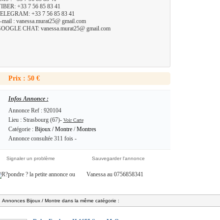
IBER: +33 7 56 85 83 41
ELEGRAM: +33 7 56 85 83 41
-mail : vanessa.murat25@ gmail.com
OOGLE CHAT: vanessa.murat25@ gmail.com
Prix : 50 €
Infos Annonce :
Annonce Ref : 920104
Lieu : Strasbourg (67)-
Voir Carte
Catégorie :
Bijoux / Montre
/
Montres
Annonce consultée 311 fois -
Signaler un problème
Sauvegarder l'annonce
ou
Vanessa au 0756858341
Annonces Bijoux / Montre dans la même catégorie :