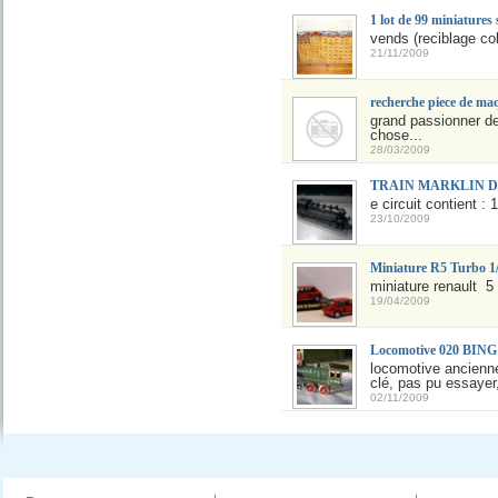
1 lot de 99 miniatures 
vends (reciblage col
21/11/2009
recherche piece de maq
grand passionner de
chose...
28/03/2009
TRAIN MARKLIN Delta,
e circuit contient : 
23/10/2009
Miniature R5 Turbo 1
miniature renault 5 
19/04/2009
Locomotive 020 BING
locomotive ancienn
clé, pas pu essaye
02/11/2009