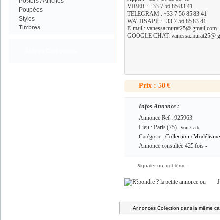
Posters / Affiches
VIBER : +33 7 56 85 83 41
Poupées
TELEGRAM : +33 7 56 85 83 41
Stylos
WATHSAPP : +33 7 56 85 83 41
Timbres
E-mail : vanessa.murat25@ gmail.com
GOOGLE CHAT: vanessa.murat25@ g
Autres Catégories
Prix : 50 €
Infos Annonce :
Annonce Ref : 925963
Lieu : Paris (75)-
Voir Carte
Catégorie :
Collection
/
Modélisme
Annonce consultée 425 fois -
Signaler un problème
ou
J
Annonces Collection dans la même cat