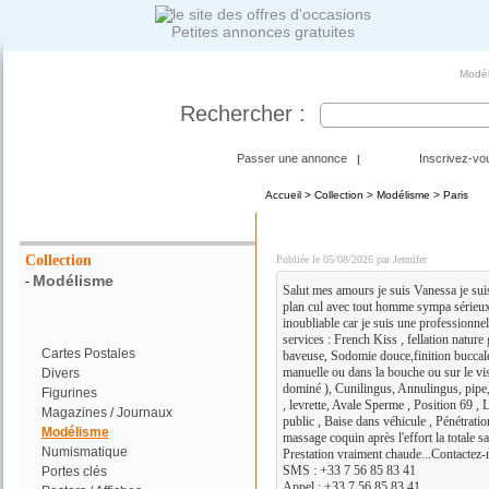
Petites annonces gratuites
Modél
Rechercher :
Passer une annonce
Inscrivez-vo
|
Accueil
>
Collection
>
Modélisme
> Paris
Votre Recherche :
DISPONIBLE POUR REN
Collection
Publiée le 05/08/2026 par Jennifer
Modélisme
-
Salut mes amours je suis Vanessa je sui
plan cul avec tout homme sympa sérieu
Collection
inoubliable car je suis une professionnel
services : French Kiss , fellation natur
Cartes Postales
baveuse, Sodomie douce,finition buccale
manuelle ou dans la bouche ou sur le vi
Divers
dominé ), Cunilingus, Annulingus, pipe, 
Figurines
, levrette, Avale Sperme , Position 69 , 
Magazines / Journaux
public , Baise dans véhicule , Pénétratio
Modélisme
massage coquin après l'effort la totale s
Numismatique
Prestation vraiment chaude...Contactez-
SMS : +33 7 56 85 83 41
Portes clés
Appel : +33 7 56 85 83 41