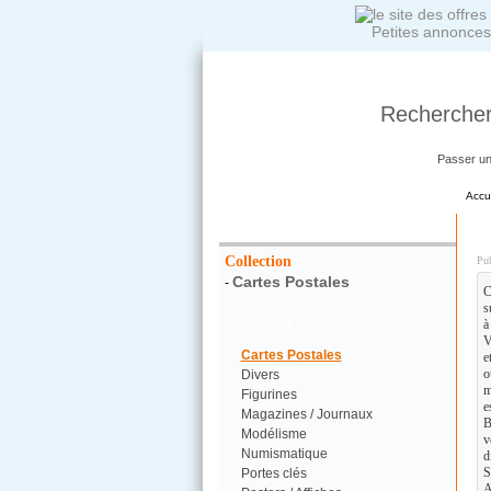
Petites annonces
Rechercher
Passer u
Accu
Votre Recherche :
D
Collection
Pub
Cartes Postales
-
C
s
Collection
à
V
Cartes Postales
e
o
Divers
m
Figurines
e
Magazines / Journaux
B
Modélisme
v
Numismatique
d
S
Portes clés
A