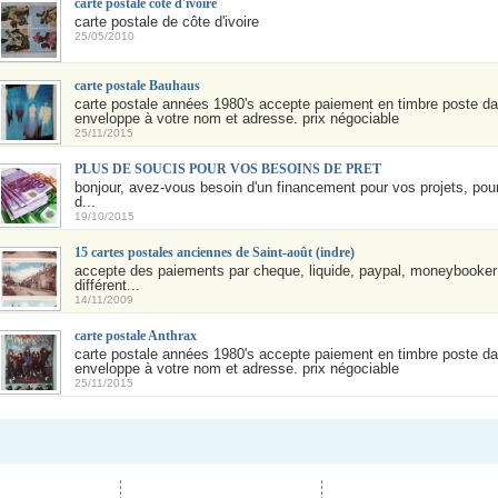
carte postale côte d'ivoire
carte postale de côte d'ivoire
25/05/2010
carte postale Bauhaus
carte postale années 1980's accepte paiement en timbre poste d
enveloppe à votre nom et adresse. prix négociable
25/11/2015
PLUS DE SOUCIS POUR VOS BESOINS DE PRET
bonjour, avez-vous besoin d'un financement pour vos projets, pou
d...
19/10/2015
15 cartes postales anciennes de Saint-août (indre)
accepte des paiements par cheque, liquide, paypal, moneybooker
différent...
14/11/2009
carte postale Anthrax
carte postale années 1980's accepte paiement en timbre poste d
enveloppe à votre nom et adresse. prix négociable
25/11/2015