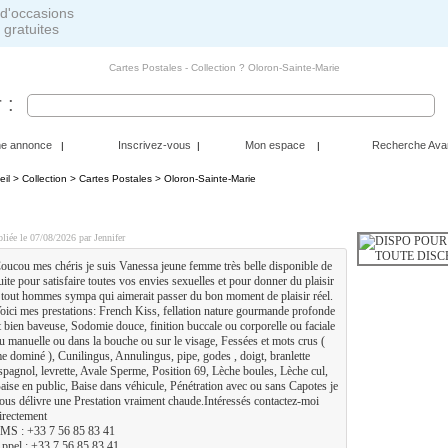
 gratuites
Cartes Postales - Collection ? Oloron-Sainte-Marie
 :
ne annonce
Inscrivez-vous
Mon espace
Recherche Ava
|
|
|
eil
>
Collection
>
Cartes Postales
> Oloron-Sainte-Marie
ISPO POUR PLAN Q CHAUD SANS LENDEMAIN EN TOUT
liée le 07/08/2026 par Jennifer
oucou mes chéris je suis Vanessa jeune femme très belle disponible de
uite pour satisfaire toutes vos envies sexuelles et pour donner du plaisir
 tout hommes sympa qui aimerait passer du bon moment de plaisir réel.
oici mes prestations: French Kiss, fellation nature gourmande profonde
t bien baveuse, Sodomie douce, finition buccale ou corporelle ou faciale
u manuelle ou dans la bouche ou sur le visage, Fessées et mots crus (
e dominé ), Cunilingus, Annulingus, pipe, godes , doigt, branlette
spagnol, levrette, Avale Sperme, Position 69, Lèche boules, Lèche cul,
aise en public, Baise dans véhicule, Pénétration avec ou sans Capotes je
ous délivre une Prestation vraiment chaude.Intéressés contactez-moi
irectement
MS : +33 7 56 85 83 41
ppel : +33 7 56 85 83 41