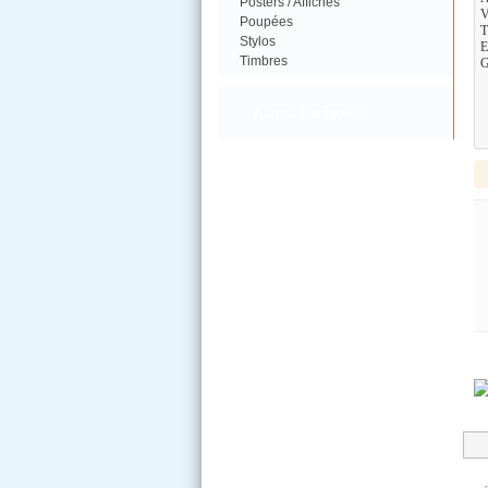
Posters / Affiches
V
Poupées
T
Stylos
E
Timbres
G
Autres Catégories