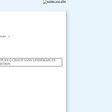
ncée
|
E DISCRETION