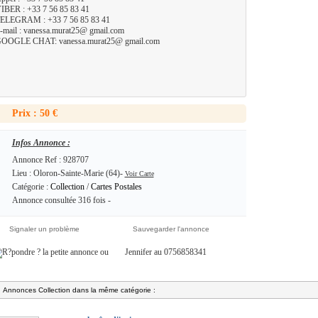
IBER : +33 7 56 85 83 41
ELEGRAM : +33 7 56 85 83 41
-mail : vanessa.murat25@ gmail.com
OOGLE CHAT: vanessa.murat25@ gmail.com
Prix : 50 €
Infos Annonce :
Annonce Ref : 928707
Lieu : Oloron-Sainte-Marie (64)-
Voir Carte
Catégorie :
Collection
/
Cartes Postales
Annonce consultée 316 fois -
Signaler un problème
Sauvegarder l'annonce
ou
Jennifer au 0756858341
Annonces Collection dans la même catégorie :