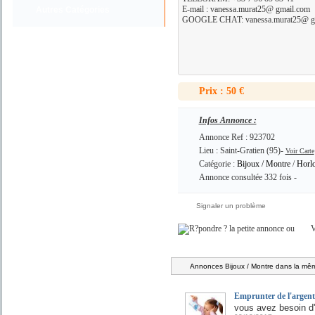
E-mail : vanessa.murat25@ gmail.com
Autres Catégories
GOOGLE CHAT: vanessa.murat25@ g
Prix : 50 €
Infos Annonce :
Annonce Ref : 923702
Lieu : Saint-Gratien (95)-
Voir Carte
Catégorie :
Bijoux / Montre
/
Horl
Annonce consultée 332 fois -
Signaler un problème
ou
V
Annonces Bijoux / Montre dans la mêm
Emprunter de l'argent
vous avez besoin d'