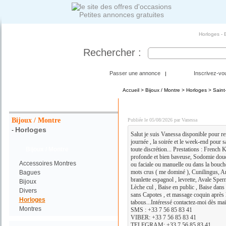
Petites annonces gratuites
Horloges - 
Rechercher :
Passer une annonce
Inscrivez-vo
|
Accueil
>
Bijoux / Montre
>
Horloges
> Saint
Votre Recherche :
DISPO POUR PLAN Q C
Bijoux / Montre
Publiée le 05/08/2026 par Vanessa
Horloges
-
Salut je suis Vanessa disponible pour ren
journée , la soirée et le week-end pour s
Bijoux / Montre
toute discrétion... Prestations : French 
profonde et bien baveuse, Sodomie douce
Accessoires Montres
ou faciale ou manuelle ou dans la bouche
mots crus ( me dominé ), Cunilingus, An
Bagues
branlette espagnol , levrette, Avale Sper
Bijoux
Lèche cul , Baise en public , Baise dans
Divers
sans Capotes , et massage coquin après l'
Horloges
tabous...Intéressé contactez-moi dès ma
Montres
SMS : +33 7 56 85 83 41
VIBER: +33 7 56 85 83 41
TELEGRAM: +33 7 56 85 83 41