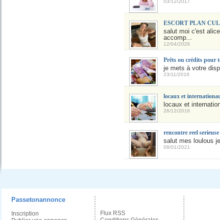
03/12/2017
ESCORT PLAN CUL +
salut moi c'est ali
accomp...
12/04/2026
Prêts ou crédits pour 
je mets à votre disp
23/11/2016
locaux et internationa
locaux et internatio
26/12/2016
rencontre reel serieu
salut mes loulous je
08/01/2021
Passetonannonce
Flux RSS
Inscription